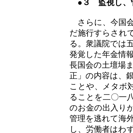
●３ 監視し
さらに、今国会
だ施行すらされ
る。衆議院では
発覚した年金情
長国会の土壇場
正」の内容は、
ことや、メタボ
ることを二〇一
のお金の出入り
管理を逃れて海
し、労働者はわ