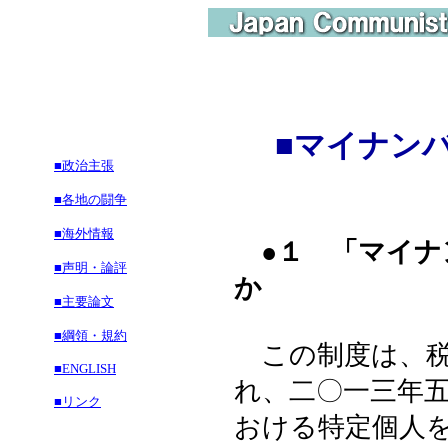
■
マイナン
■政治主張
■各地の闘争
■海外情報
●１ 「マイナ
■声明・論評
か
■主要論文
■綱領・規約
この制度は、税
■ENGLISH
れ、二〇一三年
■リンク
おける特定個人