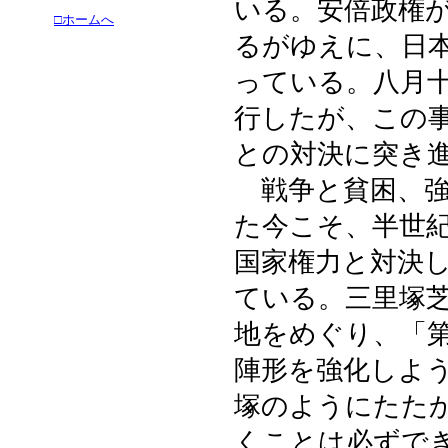
いる。安倍政権
□ホームへ
るがゆえに、日
っている。八月
行したが、この
との対決に突き
戦争と貧困、強
た今こそ、半世
国家権力と対決
ている。三里塚
地をめぐり、「
陣形を強化しよ
塚のようにたた
くことは必ずで