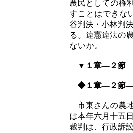
農民としての権
すことはできな
谷判決・小林判
る。違憲違法の
ないか。
▼１章―２節 
◆１章―２節―
市東さんの農地
は本年六月十五
裁判は、行政訴