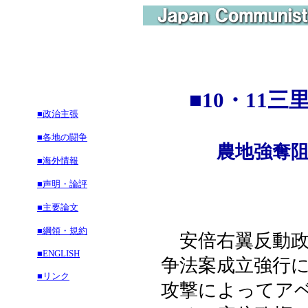
■
10・11
■政治主張
■各地の闘争
農地強奪
■海外情報
■声明・論評
■主要論文
■綱領・規約
安倍右翼反動政
■ENGLISH
争法案成立強行
■リンク
攻撃によってア