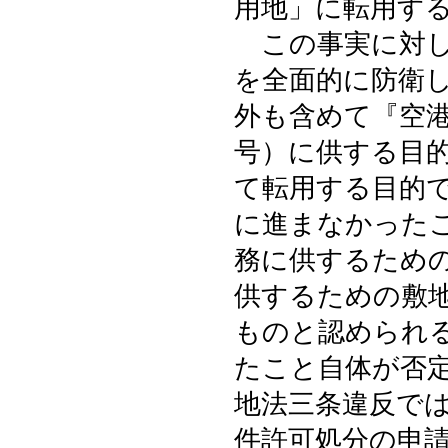
用地」に転用す
この事実に対し
を全面的に防衛
外も含めて『空
号）に供する目
て転用する目的
に進まなかった
務に供するため
供するための敷
ものと認められ
たこと自体が否
地法三条違反で
件許可処分の申