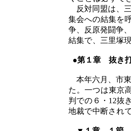
反対同盟は、三里
集会への結集を
争、反原発闘争
結集で、三里塚
●第１章 抜き
本年六月、市東
た。一つは東京
判での６・12抜
地裁で中断され
▼１章―１節