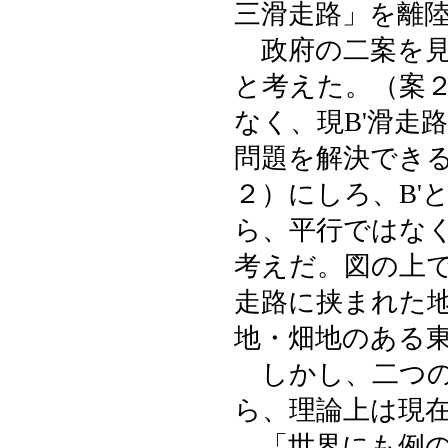
三滑走路」を離
政府の二案を見
と考えた。（案
なく、現B'滑走
問題を解決でき
２）にしろ、B'
ら、平行ではな
考えだ。図の上
走路に挟まれた
地・畑地のある
しかし、二つの
ら、理論上は現
「世界にも例の