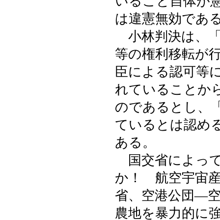
いること自体が
は違憲無効であ
小林判決は、「
等の権利移転が
臣による認可等
れていることか
のであるとし、
ているとは認め
ある。
国交省によって
か！ 航空宇宙
省、空港公団―
農地を暴力的に