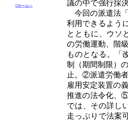
議の中で強行採
□ホームへ
今回の派遣法「
利用できるよう
とともに、ウソ
の労働運動、階
ものとなる。「
制（期間制限）
止。②派遣労働
雇用安定装置の
推進の法令化、
では、その詳し
走っぷりで法案