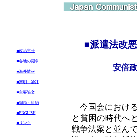
■
派遣法改
■政治主張
■各地の闘争
安倍政権
■海外情報
■声明・論評
■主要論文
■綱領・規約
今国会における
■ENGLISH
と貧困の時代へ
■リンク
戦争法案と並ん