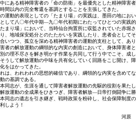
中にある精神障害者の「命の防衛」を最優先とした精神障害者
時間以内の完全奪還を基調とすることを主張してきた。
の運動的表現としての「たまり場」の実践は、墨田の地におい
として八〇年代中期―九〇年代初期にわたってひとつの実践的
たまり場」において、当時仙台拘置所に収監されていた赤堀さ
り、地域保安処分とのたたかいを実践したり、患者会としてそ
合いつつ、孤立を深める精神障害者の運動的支柱として、あり
害者の解放運動の綱領的な内実の創造において、身体障害者と
別の理不尽さを解き明かす作業を共同して行う中でこそ、成し
そうして解放運動の中味を共有化していく回路をこじ開け、障
化をはかってきた。
れは、われわれの思想的確信であり、綱領的な内実を含めてな
動の基調である。
本同志が、生涯を通して障害者解放運動の先駆的役割を果たし
解放運動の全成果をひきつぎ、障害者解放―日帝打倒闘争に勝
本同志の遺志を引き継ぎ、戦時政策を粉砕し、社会保障制度の
利しよう！
河原 