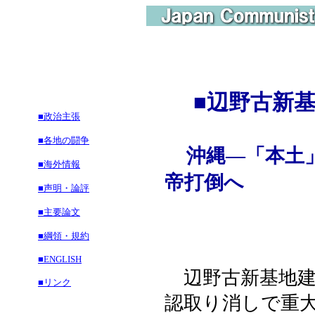
■
辺野古新
■政治主張
■各地の闘争
沖縄―「本土
■海外情報
帝打倒へ
■声明・論評
■主要論文
■綱領・規約
■ENGLISH
辺野古新基地建
■リンク
認取り消しで重