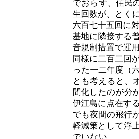
でおらず、住民
生回数が、とく
六百七十五回に
基地に隣接する
音規制措置で運
同様に二百二回
った一二年度（
とも考えると、
間化したのが分
伊江島に点在す
でも夜間の飛行
軽減策として浮
でいない。