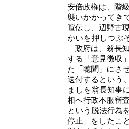
安倍政権は、階
襲いかかってき
喧伝し、辺野古
かいを押しつぶ
政府は、翁長知
する「意見徴収
た「聴聞」にさ
送付するという
ましを翁長知事
相へ行政不服審
という脱法行為
停止」をしたこ