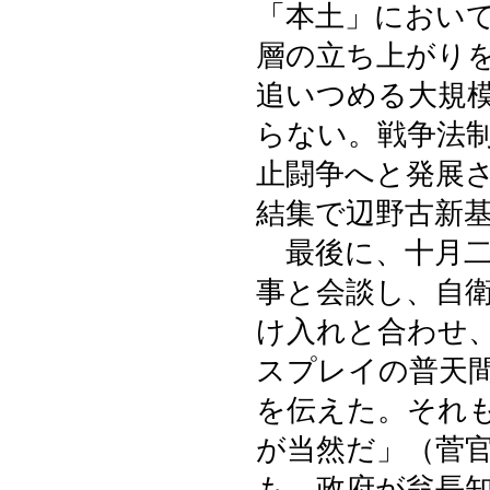
「本土」におい
層の立ち上がり
追いつめる大規
らない。戦争法
止闘争へと発展
結集で辺野古新
最後に、十月二
事と会談し、自
け入れと合わせ
スプレイの普天
を伝えた。それ
が当然だ」（菅
も、政府が翁長