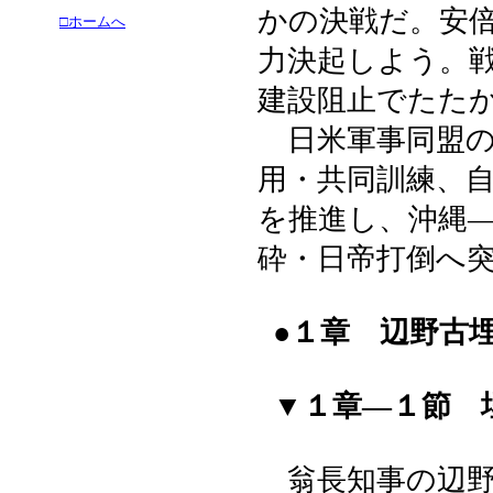
かの決戦だ。安
□ホームへ
力決起しよう。
建設阻止でたた
日米軍事同盟の
用・共同訓練、
を推進し、沖縄
砕・日帝打倒へ
●１章 辺野古
▼１章―１節 
翁長知事の辺野