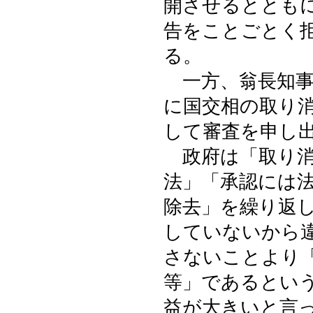
開させるととも
告をことごとく
る。
一方、翁長知事
に国交相の取り
して審査を申し
政府は「取り消
法」「承認には
除去」を繰り返
していないから
さないことより
等」であるとい
益が大きいと言