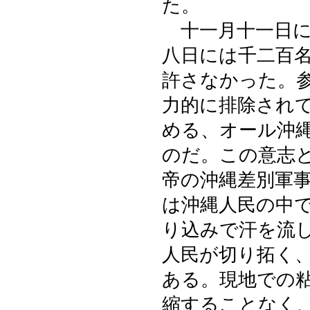
た。
十一月十一日に
八日には千二百
許さなかった。
力的に排除され
める、オール沖
のだ。この意志
帝の沖縄差別軍
は沖縄人民の中
り込みで汗を流
人民が切り拓く
ある。現地での
縮することなく