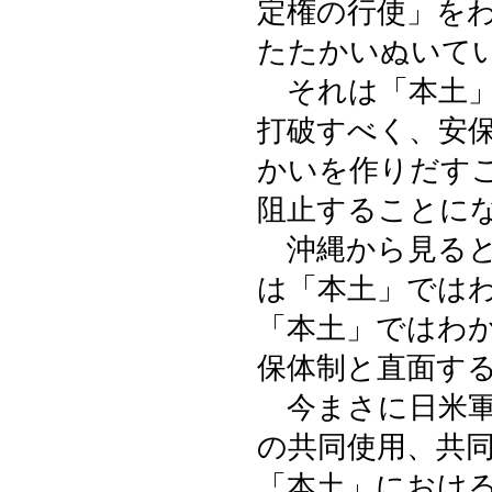
定権の行使」を
たたかいぬいて
それは「本土」
打破すべく、安
かいを作りだす
阻止することに
沖縄から見ると
は「本土」では
「本土」ではわ
保体制と直面す
今まさに日米軍
の共同使用、共
「本土」におけ