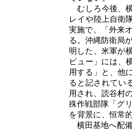
むしろ今後、横
レイや陸上自衛
実施で、「外来
る。沖縄防衛局
明した、米軍が
ビュー」には、横
用する」と、他
ると記されている
用され、読谷村
殊作戦部隊「グ
を背景に、恒常
横田基地へ配備