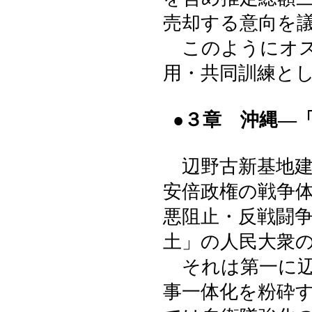
売却する意向を
このようにオス
用・共同訓練と
●３章 沖縄―
辺野古新基地建
安倍政権の戦争
悪阻止・反戦闘
土」の人民大衆
それは第一に辺
事一体化を粉砕