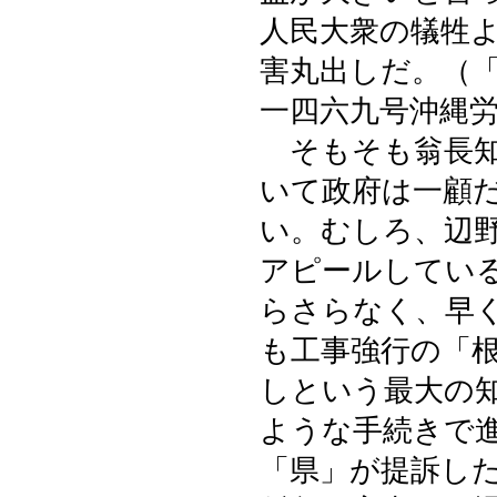
人民大衆の犠牲
害丸出しだ。（
一四六九号沖縄
そもそも翁長知
いて政府は一顧
い。むしろ、辺
アピールしてい
らさらなく、早
も工事強行の「
しという最大の
ような手続きで
「県」が提訴し