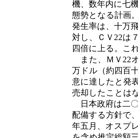
機、数年内に七
態勢となる計画
発生率は、十万飛
対し、ＣＶ22は
四倍に上る。こ
また、ＭＶ22
万ドル（約四百
意に達したと発
売却したことは
日本政府は二〇
配備する方針で
年五月、オスプ
を含め推定総額