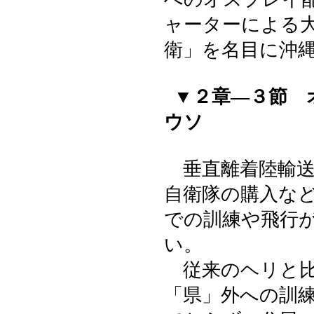
ャーターによる
衛」を名目に沖
▼２章―３節 
ウソ
垂直離着陸輸送
自衛隊の購入な
での訓練や飛行
い。
従来のヘリと比
「県」外への訓