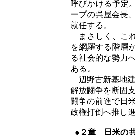
呼びかける予定
ープの呉屋会長
就任する。
まさしく、これ
を網羅する階層
る社会的な勢力
ある。
辺野古新基地建
解放闘争を断固
闘争の前進で日
政権打倒へ推し
●２章 日米の