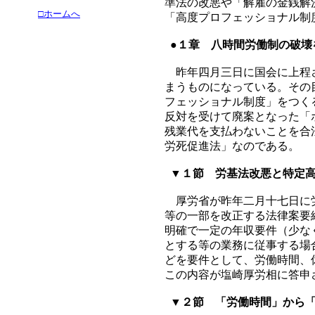
準法の改悪や「解雇の金銭解
□ホームへ
「高度プロフェッショナル制
●１章 八時間労働制の破壊
昨年四月三日に国会に上程さ
まうものになっている。その
フェッショナル制度」をつく
反対を受けて廃案となった「
残業代を支払わないことを合
労死促進法」なのである。
▼１節 労基法改悪と特定高
厚労省が昨年二月十七日に労
等の一部を改正する法律案要
明確で一定の年収要件（少な
とする等の業務に従事する場
どを要件として、労働時間、
この内容が塩崎厚労相に答申
▼２節 「労働時間」から「