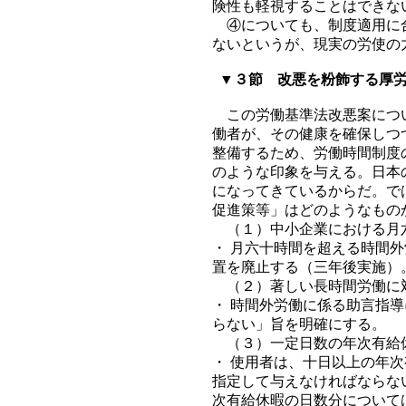
険性も軽視することはできな
④についても、制度適用に合
ないというが、現実の労使の
▼３節 改悪を粉飾する厚
この労働基準法改悪案につい
働者が、その健康を確保しつ
整備するため、労働時間制度
のような印象を与える。日本
になってきているからだ。で
促進策等」はどのようなもの
（１）中小企業における月六
・ 月六十時間を超える時間
置を廃止する（三年後実施）
（２）著しい長時間労働に
・ 時間外労働に係る助言指
らない」旨を明確にする。
（３）一定日数の年次有給
・ 使用者は、十日以上の年
指定して与えなければならな
次有給休暇の日数分について