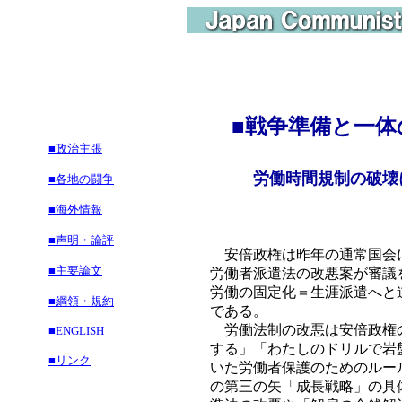
■
戦争準備と一体
■政治主張
労働時間規制の破壊
■各地の闘争
■海外情報
■声明・論評
安倍政権は昨年の通常国会に
■主要論文
労働者派遣法の改悪案が審議
労働の固定化＝生涯派遣へと
■綱領・規約
である。
労働法制の改悪は安倍政権の
■ENGLISH
する」「わたしのドリルで岩
■リンク
いた労働者保護のためのルー
の第三の矢「成長戦略」の具