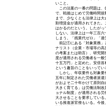
いこと。
この法案の一番の問題は、休
で、戦後はじめて労働時間規
まで、少なくとも法律上は大
割増賃金が適用されてきた。
はかるのだという。したがっ
しない。法律上は一年三百六
しまう。「残業代ゼロ」「過
前記①にある「対象業務」と
ナリスト（企業・市場等の高
の考案または助言）、研究開
度が適用される労働者を一般
十五万円」と定めた。安倍首
という趣旨のことをいってい
しかし、年収要件も対象要件
五年に制定された労働者派遣
がおよそ二十年かけて原則自
大きく育てる」は労働法制改
ョナル制度」が適用される労
大させることを要求している
いる推進派官僚もいる。今後