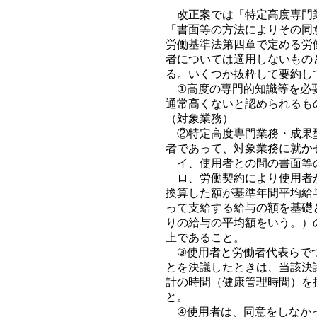
改正案では「特定高度専門業
「書面等の方法によりその同
労働基準法第四章で定める労
者については適用しないもの
る。いくつか抜粋して要約し
①高度の専門的知識等を必要
通常高くないと認められるも
（対象業務）
②特定高度専門業務・成果型
者であって、対象業務に就か
イ、使用者との間の書面等の
ロ、労働契約により使用者か
換算した額が基準年間平均給
って支給する給与の額を基礎
りの給与の平均額をいう。）
上であること。
③使用者と労働者代表らでつ
とを決議したときは、当該決
計の時間（健康管理時間）を
と。
④使用者は、同意をしなかっ