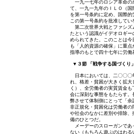
一九一七年のロシア革命の成
て、一九一九年のＩＬＯ（国
を第一号条約に定め、国際的
この第一号条約を批准してい
第二次世界大戦とファシズム
たという認識がイデオロギー
められてきた。このことは今
も「人的資源の確保」に重点
指導のもとで四十七年に労働
▼３節 「戦争する国づくり
日本においては、二〇〇〇年
れ、格差・貧困が大きく拡大
く）、全労働者の実質賃金も
会に深刻な事態をもたらす。
弊させて体制側にとって「余
非正規化・貧困化は労働者の
や社会のなかに差別や排除、
備のひとつだ。
メーデーのスローガンであっ
ない（もちろん遊ぶのはわる