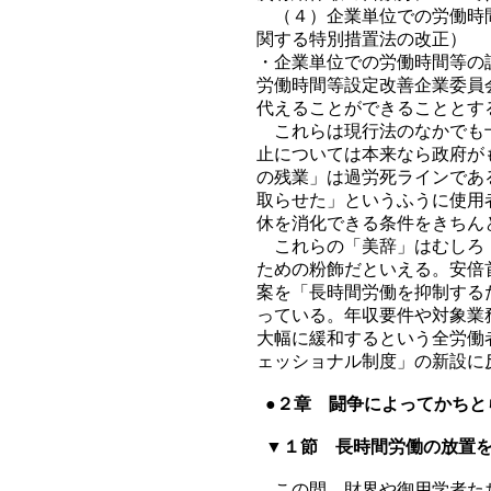
（４）企業単位での労働時間
関する特別措置法の改正）
・企業単位での労働時間等の
労働時間等設定改善企業委員
代えることができることとす
これらは現行法のなかでも十
止については本来なら政府が
の残業」は過労死ラインであ
取らせた」というふうに使用
休を消化できる条件をきちん
これらの「美辞」はむしろ「
ための粉飾だといえる。安倍
案を「長時間労働を抑制する
っている。年収要件や対象業
大幅に緩和するという全労働
ェッショナル制度」の新設に
●２章 闘争によってかちと
▼１節 長時間労働の放置を
この間、財界や御用学者たち