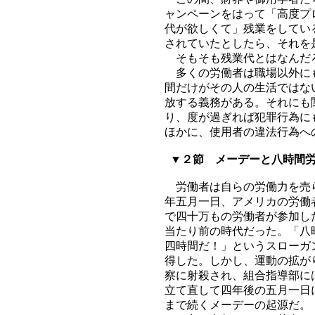
ャンペーンをはって「高度プ
代が欲しくて」残業をしてい
されていたとしたら、それを
そもそも残業代とはなんだ
多くの労働者は職場以外にも
間だけがその人の生活ではな
放する義務がある。それにも
り、度が過ぎれば犯罪行為に
ほかに、使用者の違法行為へ
▼２節 メーデーと八時間
労働者は自らの労働力を売ら
年五月一日、アメリカの労働
で四十万もの労働者が参加し
当たり前の時代だった。「八
四時間だ！」というスローガ
得した。しかし、運動の拡が
察に射殺され、組合指導部に
立て直して四年後の五月一日
まで続くメーデーの起源だ。