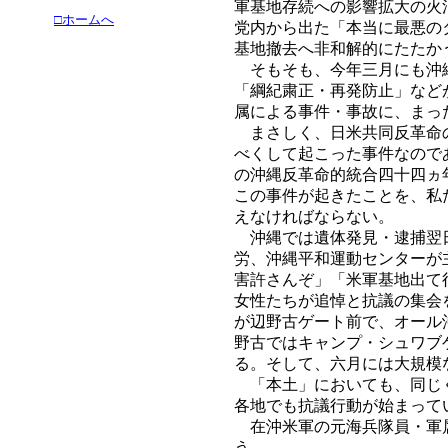
軍基地存続への影響拡大の火
□ホームへ
党内から出た「本当に最悪の
基地撤去へ非和解的にたたか
そもそも、今年三月にも沖縄
「綱紀粛正・再発防止」など
属による事件・事故に、まっ
まさしく、日米共同反革命の
べくして起こった事件なので
の沖縄反革命的統合四十四ヵ
この事件が起きたことを、私
えなければならない。
沖縄では遺体発見・逮捕翌日
労、沖縄平和運動センターが
害許さんぞ」「米軍基地出て
女性たちが追悼と抗議の集会
が辺野古ゲート前で、オール
野古ではキャンプ・シュワブ
る。そして、六月には大規模
「本土」においても、同じく
各地でも抗議行動が始まって
在沖米軍の元海兵隊員・軍属
う。