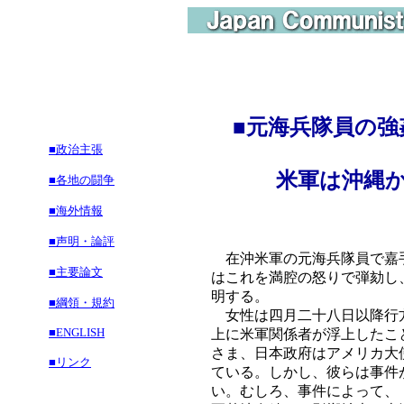
■
元海兵隊員の強
■政治主張
米軍は沖縄から
■各地の闘争
■海外情報
■声明・論評
在沖米軍の元海兵隊員で嘉手
■主要論文
はこれを満腔の怒りで弾劾し
明する。
■綱領・規約
女性は四月二十八日以降行方
■ENGLISH
上に米軍関係者が浮上したこ
さま、日本政府はアメリカ大
■リンク
ている。しかし、彼らは事件
い。むしろ、事件によって、