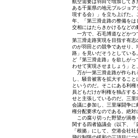
航空需要は羽田で増加してき
ある千葉県の地元ブルジョア
現する会）」を立ち上げた。
年、「第三滑走路の整備をは
交相にはたらきかけるなどの
一方で、石毛博道などかつて
第三滑走路実現を目指す有志
のが羽田との競争であせり、
路」を見いだそうとしている
ど『第三滑走路』を欲しがっ
わせて実現させましょう」と
万が一第三滑走路が作られる
し、騒音被害を拡大すること
というのだ。そこにある利権
員どもだけが利権を独占する
せと主張しているのだ。三里
会議に参加し、三里塚闘争に
権分配要求なのである。絶対
この腐り切った野望が渦巻く
関する四者協議会（以下、「
「根拠」にして、空港会社社
飛行制限の緩和の三項目につ