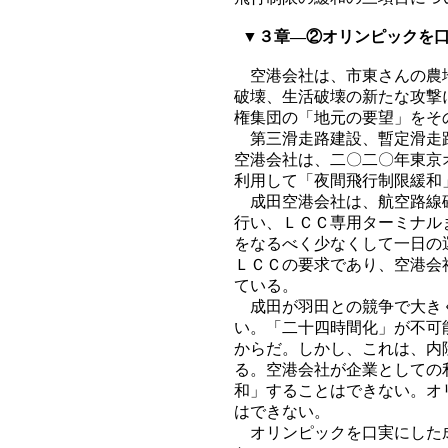
▼３章―②オリンピックを口
空港会社は、市東さんの農地
破壊、生活破壊の新たな攻撃
権集団の「地元の要望」をそ
第三滑走路建設、暫定滑走路
空港会社は、二〇二〇年東京
利用して「夜間飛行制限緩和
成田空港会社は、航空路線確
行い、ＬＣＣ専用ターミナル
をなるべく少なくして一日の
ＬＣＣの要求であり、空港会
ている。
成田が羽田との競争で大きく
い。「二十四時間化」が不可
からだ。しかし、これは、内
る。空港会社が企業としての
和」することはできない。オ
はできない。
オリンピックを口実にした成