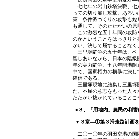
七七年の岩山鉄塔決戦、七八
っての切り崩し攻撃、あるい
策―条件派づくりの攻撃も繰
も通して、そのたたかいの原
この激烈な五十年間の攻防を
のかということをはっきりと
かい、決して屈することなく
三里塚闘争の五十年は、ベト
響しあいながら、日本の階級
年の実力闘争、七八年開港阻
中で、国家権力の横暴に決し
確信である。
三里塚現地に結集し三里塚闘
た。不屈の意志をもった人々
たたかい抜かれていることこ
●３、「用地内」農民の利害
▼３章―①第３滑走路計画を
二〇一〇年の羽田空港の国際