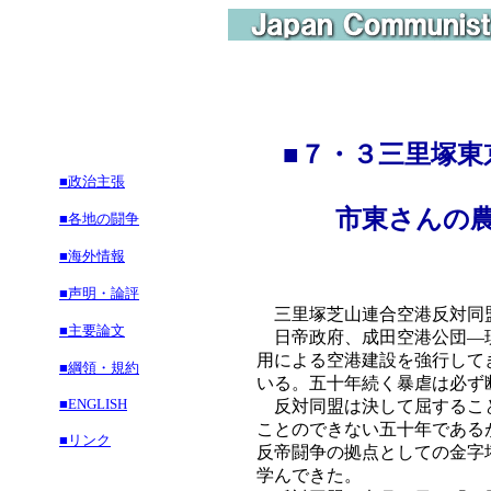
■
７・３三里塚東
■政治主張
市東さんの農地
■各地の闘争
■海外情報
■声明・論評
三里塚芝山連合空港反対同
■主要論文
日帝政府、成田空港公団―現
用による空港建設を強行して
■綱領・規約
いる。五十年続く暴虐は必ず
■ENGLISH
反対同盟は決して屈すること
ことのできない五十年である
■リンク
反帝闘争の拠点としての金字
学んできた。