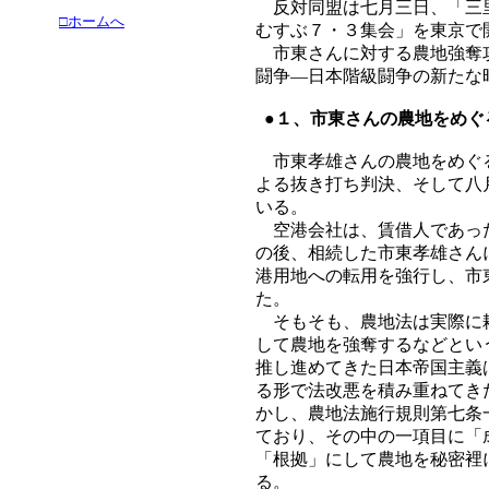
反対同盟は七月三日、「三里
□ホームへ
むすぶ７・３集会」を東京で
市東さんに対する農地強奪攻
闘争―日本階級闘争の新たな
●１、市東さんの農地をめぐ
市東孝雄さんの農地をめぐる
よる抜き打ち判決、そして八
いる。
空港会社は、賃借人であった
の後、相続した市東孝雄さん
港用地への転用を強行し、市
た。
そもそも、農地法は実際に耕
して農地を強奪するなどとい
推し進めてきた日本帝国主義
る形で法改悪を積み重ねてき
かし、農地法施行規則第七条
ており、その中の一項目に「
「根拠」にして農地を秘密裡
る。