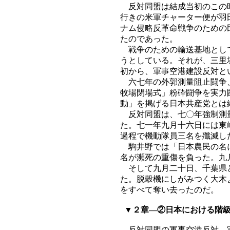
反対同盟は結成当初のこの時
行きの米軍チャーター便が羽
ナム侵略反革命戦争のための
たのであった。
戦争のための輸送基地として
うとしている。それが、三里
初から、軍事空港建設反対と
六七年の外郭測量阻止闘争、
牧場閉場式」粉砕闘争を実力
動」を掲げる日本共産党とは
反対同盟は、七〇年強制測量
た。七一年九月十六日には東
過程で機動隊員三名を殲滅し
駒井野では「日本農民の名に
名が瀕死の重傷を負った。九
そして九月二十日、千葉県と
た。脱穀機にしがみつく大木
をすべて奪い去ったのだ。
▼２章―②日本における階級
反対同盟の軍事空港反対―実