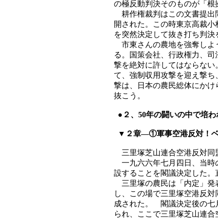
の極反動判決そのものが「根
耕作権裁判はこの文書提出問
開された。この時東京高裁小
を突然決定して抜き打ち判決
市東さんの農地を強奪しよう
る。国策会社、行政権力、司
撃を絶対に許してはならない
て、強制収用攻撃を迎え撃ち
撃は、日本の農民総体にかけ
抜こう。
●２、50年の闘いの中で培
▼２章―①軍事空港反対！ベ
三里塚芝山連合空港反対同
一九六六年七月四日、当時の
設することを閣議決定した。
三里塚の農民は「内定」発表
し、この場で三里塚空港反対
成された。 閣議決定後の七
られ、ここで三里塚芝山連合