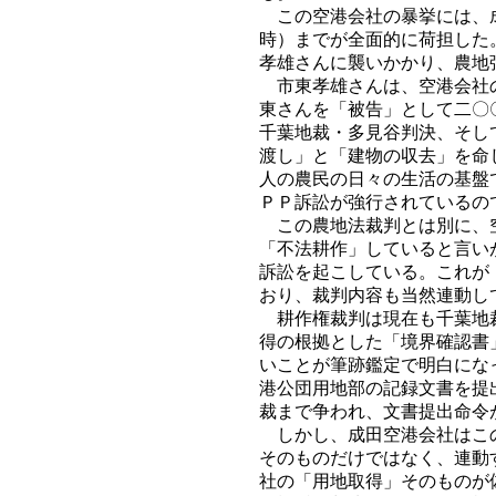
この空港会社の暴挙には、成
時）までが全面的に荷担した
孝雄さんに襲いかかり、農地
市東孝雄さんは、空港会社の
東さんを「被告」として二〇
千葉地裁・多見谷判決、そし
渡し」と「建物の収去」を命
人の農民の日々の生活の基盤
ＰＰ訴訟が強行されているの
この農地法裁判とは別に、空
「不法耕作」していると言い
訴訟を起こしている。これが
おり、裁判内容も当然連動し
耕作権裁判は現在も千葉地裁
得の根拠とした「境界確認書
いことが筆跡鑑定で明白にな
港公団用地部の記録文書を提
裁まで争われ、文書提出命令
しかし、成田空港会社はこの
そのものだけではなく、連動
社の「用地取得」そのものが