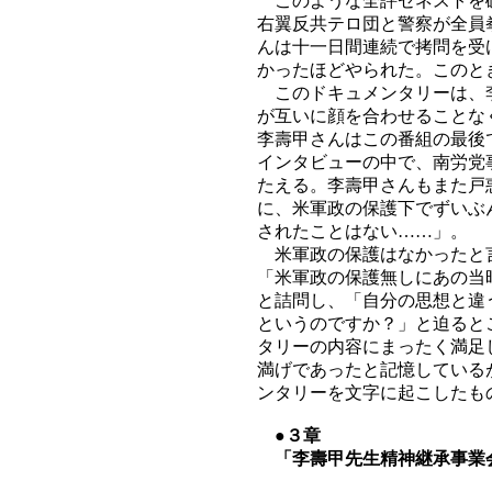
このような全評ゼネストを破
右翼反共テロ団と警察が全員
んは十一日間連続で拷問を受
かったほどやられた。このと
このドキュメンタリーは、李
が互いに顔を合わせることな
李壽甲さんはこの番組の最後
インタビューの中で、南労党
たえる。李壽甲さんもまた戸
に、米軍政の保護下でずいぶ
されたことはない……」。
米軍政の保護はなかったと言
「米軍政の保護無しにあの当
と詰問し、「自分の思想と違
というのですか？」と迫ると
タリーの内容にまったく満足
満げであったと記憶している
ンタリーを文字に起こしたも
●３章
「李壽甲先生精神継承事業