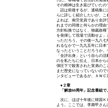
その精神は生き延びていたの
話は前後するが、遺稿集には
らに詳しく紹介したいが、こ
よれば、南労党員であり全評
れまでの同僚と何らかの理由
方針転換ではなく、独裁政権
を発揮して現場で活動せよ」
っただろう。その後一九八七
れるなかで一九九五年に日本
なったということだろうか。
「全評出身」という自らの活
のを私たちに伝え、日本から
弾圧下で殺害された実弟のこ
まだ歴史になっていないので
ンタビューであるが、ＡＷＣ
●２章
「解放60周年」記念番組で
次に、ほぼ十年後に韓国ＫＢ
よう。ここでは、李壽甲さん