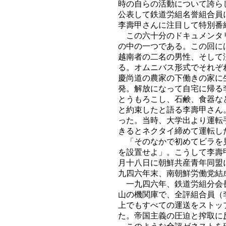
時の自らの活動について誇ら
公表して鉄道労組名誉組合員
李壽甲さんに注目して特別番
この六十分のドキュメンタリ
の中の一つである。この回に
越南者の二名の男性、そして
る。オムニバス形式でそれぞ
慶尚道の農家の下働きの家に
発。解放になって自宅に帰る
とうもろこし、石鹸、食器な
と約束したと語る李壽甲さん
った。当時、大学出より運転
きるとネクタイ締めて運転し
「そのなかで初めてビラを見
を設置せよ」。こうして李壽
月十八日に朝鮮共産青年同盟
九四六年末、南朝鮮労働党結
一九四六年、鉄道労組分会長
山の機関庫で、全評組合員（
上でもすべての運送をストッ
た。帝国主義の圧迫と搾取に