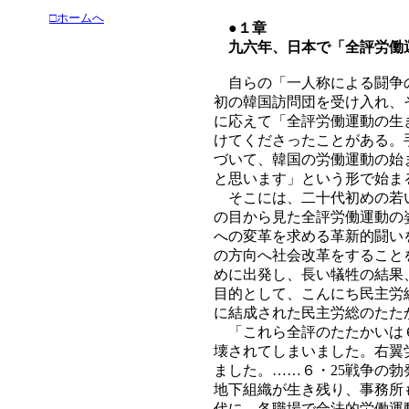
□ホームへ
●１章
九六年、日本で「全評労働
自らの「一人称による闘争の
初の韓国訪問団を受け入れ、
に応えて「全評労働運動の生
けてくださったことがある。
づいて、韓国の労働運動の始
と思います」という形で始ま
そこには、二十代初めの若い
の目から見た全評労働運動の
への変革を求める革新的闘い
の方向へ社会改革をすること
めに出発し、長い犠牲の結果
目的として、こんにち民主労
に結成された民主労総のたた
「これら全評のたたかいは６
壊されてしまいました。右翼
ました。……６・25戦争の
地下組織が生き残り、事務所
代に、各職場で合法的労働運