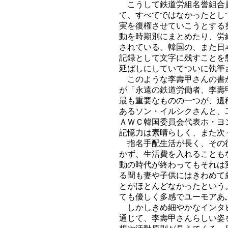
こうして鉄道労組名誉組合員
て、すべてではなかったとし
実を復権させていこうとする
動を時期別にまとめたり、労
されている。韓国の、また日
記録として文字に残すことを
延ばしにしていてついに執筆
このような李壽甲さんの書か
が「永遠の鉄道労働者、李壽
最も重要なものの一つが、遺
あるソン・イルシクさんと、
ＡＷＣ韓国委員会代表ホ・ヨ
記憶力は素晴らしく、また次
指名手配生活が長く、その後
かず、生活費を入れることも
動の時代が終わってもそれは
る間も妻や子供にはきわめて
とがほとんどなかったという
ても優しく多感でユーモアあ
しかしきめ細やかなインタビ
通じて、李壽甲さんらしい姿