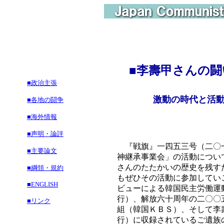
■
李壽甲さんの闘
■政治主張
激動の時代と活
■各地の闘争
■海外情報
■声明・論評
『戦旗』一四五三号（二〇一
■主要論文
神継承事業会」の活動につい
さんのたたかいの歴史を残す
■綱領・規約
もぜひその活動に参加してい
■ENGLISH
ビューによる韓国民主労働運
行）、解放六十周年の二〇〇
■リンク
組（韓国ＫＢＳ）、そして李
行）に収録されているご遺族