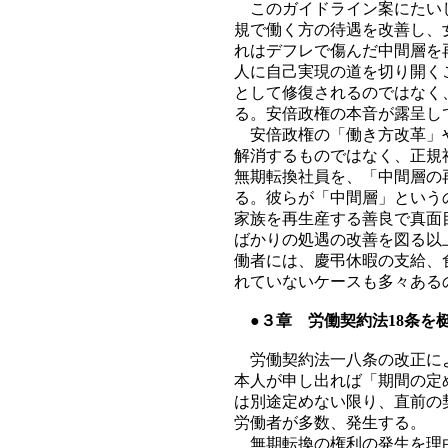
このガイドライン案にたいし
規で働く方の待遇を改善し、
れはデフレで傷んだ中間層を
人に自己実現の道を切り開く
として修復されるのではなく
る。安倍政権の本音が露呈し
安倍政権の「働き方改革」や
解消するものではなく、正規
無期転換社員を、「中間層の
る。彼らが「中間層」という
家族を再生産する善良で真面
ばかりの処遇の改善を図る以
働者には、慶弔休暇の支給、
れていないケースも多々ある
●３章 労働契約法18条を
労働契約法一八条の改正によ
本人が申し出れば「期間の定
は別途定めない限り、直前の
労働者が多数、発生する。
無期転換の権利の発生を理由