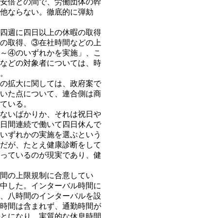
安倍との間で、労働団体の幹
他ならない。徹底的に弾劾
四週に四日以上の休暇の取得
の取得、③在社時間などの上
～④のいずれかを実施」、こ
などの対象者については、時
。
の拡大に関しては、政府案で
いた点について、連合側は商
ている。
ないばかりか、それは祝日や
日間連続で働いて四日休んで
いずれかの実施を選ぶという
だが、たとえ健康診断をして
っているのが現実であり、健
間の上限規制に合意してい
中した。インターバル時間に
、八時間のインターバルを設
時間は含まれず、通勤時間が
とになり、実質的な休息時間