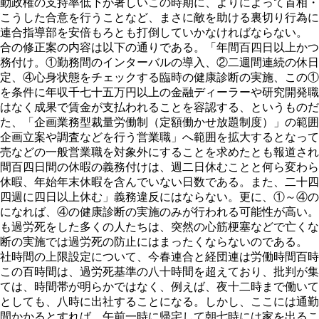
動政権の支持率低下が著しいこの時期に、よりによって首相・
こうした合意を行うことなど、まさに敵を助ける裏切り行為に
連合指導部を安倍もろとも打倒していかなければならない。
合の修正案の内容は以下の通りである。「年間百四日以上かつ
務付け。①勤務間のインターバルの導入、②二週間連続の休日
定、④心身状態をチェックする臨時の健康診断の実施、この①
を条件に年収千七十五万円以上の金融ディーラーや研究開発職
はなく成果で賃金が支払われることを容認する、というものだ
た、「企画業務型裁量労働制（定額働かせ放題制度）」の範囲
企画立案や調査などを行う営業職」へ範囲を拡大するとなって
売などの一般営業職を対象外にすることを求めたとも報道され
間百四日間の休暇の義務付けは、週二日休むことと何ら変わら
休暇、年始年末休暇を含んでいない日数である。また、二十四
四週に四日以上休む」義務違反にはならない。更に、①～④の
になれば、④の健康診断の実施のみが行われる可能性が高い。
も過労死をした多くの人たちは、突然の心筋梗塞などで亡くな
断の実施では過労死の防止にはまったくならないのである。
社時間の上限設定について、今春連合と経団連は労働時間百時
この百時間は、過労死基準の八十時間を超えており、批判が集
ては、時間帯が明らかではなく、例えば、夜十二時まで働いて
としても、八時に出社することになる。しかし、ここには通勤
間かかるとすれば、午前一時に帰宅して朝七時には家を出るこ