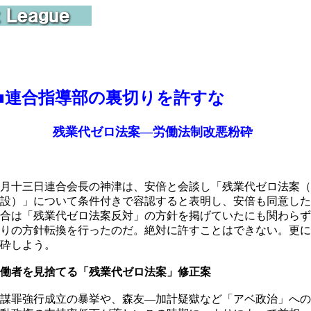
■
連合指導部の裏切りを許すな
業代ゼロ法案―労働法制改悪粉砕
月十三日連合会長の神津は、安倍と会談し「残業代ゼロ法案（
設）」について条件付きで容認すると表明し、安倍も同意した
合は「残業代ゼロ法案反対」の方針を掲げていたにも関わらず
りの方針転換を行ったのだ。絶対に許すことはできない。更に
砕しよう。
働者を見捨てる「残業代ゼロ法案」修正案
謀罪強行成立の暴挙や、森友―加計疑獄など「アベ政治」への