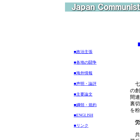
■政治主張
残
■各地の闘争
■海外情報
■声明・論評
七
の創
■主要論文
間連
裏切
■綱領・規約
を粉
■ENGLISH
労
■リンク
共