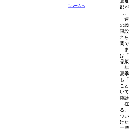
翼反
□ホームへ
部が
し、
連
の義
限設
れら
間で
ま
は「
品販
年
夏季
も「
こと
いて
康診
在
る。
つい
けた
一時