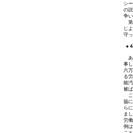
シー
の説
争い
第
じよ
守っ
●
あ
事し
六万
る労
能汚
被ば
こ
協に
らに
まし
労働
例は
こと