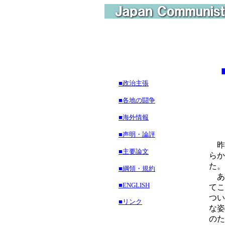
■政治主張
■各地の闘争
■海外情報
■声明・論評
昨
■主要論文
らか
た。
■綱領・規約
あ
■ENGLISH
てこ
つい
■リンク
な姿
のた