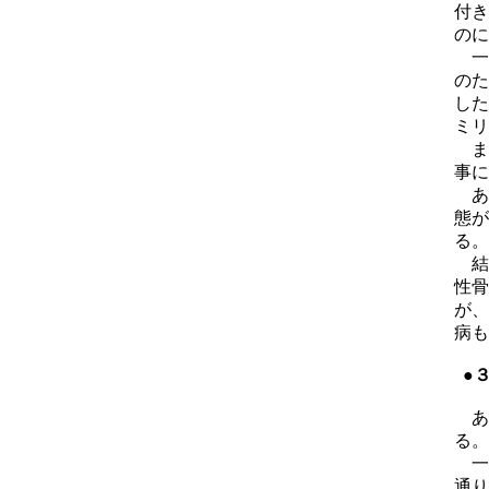
付き
のに
一
のた
した
ミリ
ま
事に
あら
態が
る。
結
性骨
が、
病も
●
あ
る。
一
通り