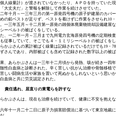
個人線量計）が渡されていなかったり、ＡＰＤを持っていた現
「大丈夫だ」と警報を解除して作業を続けさせていた。
二年十月～一三年三月の第一原発四号機の原子炉建屋のカバー
めの鉛ベストが足りず、ベストを着けずに作業をさせられ10
。一三年五月～十二月第一原発の雑個体廃棄物焼却設備建屋な
シーベルトの被ばくをしている。
た、一二年一月～三月まで九州電力玄海原発四号機の定期検査
も従事していて、そこでも４・１ミリシーベルトの被ばくをし
かぶさんの累計被ばく線量は記録されているだけでも19・7
ずさんであり、内部被ばくも含めて記録された数字以上の被ば
果、あらかぶさんは一三年十二月頃から発熱、咳が続き一四年
髄性白血病と診断された。辛く苦しい抗がん治療や骨髄移植で
苦しい闘病生活や家族を置いて死ぬかもしれないという思いか
白血病と共に労災認定された。
３ 責任逃れ、居直りの東電らを許すな
らかぶさんは、現在も治療を続けていて、健康に不安を抱えな
六年十一月二十二日に原子力損害賠償法に基づいて東京地裁に
だ。