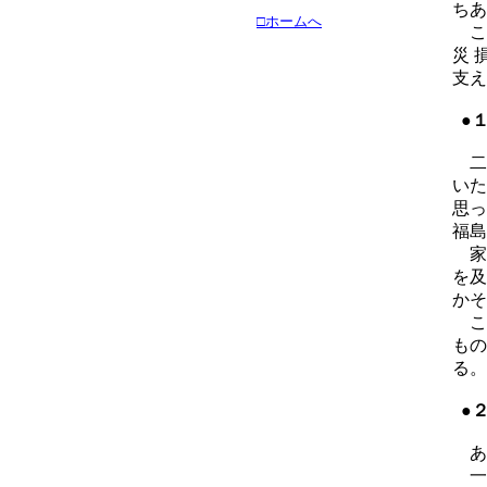
ちあ
□ホームへ
こ
災 
支え
●
二
いた
思っ
福島
家
を及
かそ
こ
もの
る。
●
あ
一