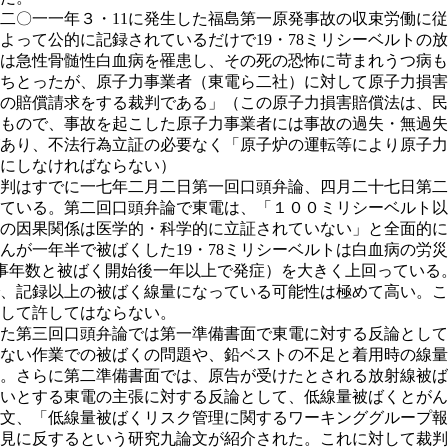
〇一一年３・11に発生した福島第一原発事故の収束労働に従
よって公的に記録されているだけで19・78ミリシーベルトの
は急性骨髄性白血病を罹患し、その死の恐怖に苛まれうつ病も
ちとったが、原子力事業者（東電ら二社）に対して原子力損害
の賠償請求をする裁判である」（この原子力損害賠償法は、民
もので、事故を起こした原子力事業者には事故の過失・無過失
あり、不法行為立証の必要なく「原子炉の運転等により原子力
にしなければならない）
判はすでに一七年二月二日第一回口頭弁論、四月二十七日第二
ている。第二回口頭弁論で東電は、「１００ミリシーベルト以
の因果関係は医学的・科学的に立証されていない」と全面的に
んが一年半で被ばくした19・78ミリシーベルトは白血病の労
事年数と被ばく開始後一年以上で発症）を大きく上回っている
、記録以上の被ばく線量になっている可能性は極めて高い。こ
して許してはならない。
た第三回口頭弁論では第一準備書面で東電に対する反論として
ない作業での被ばくの問題や、鉛ベストの不足と着用時の線量
。さらに第二準備書面では、原告が受けたとされる放射線被ば
いとする東電の主張に対する反論として、低線量被ばくとがん
文、「低線量被ばくリスク管理に関するワーキンググループ報
見に反するという研究九論文が紹介された。これに対して裁判長