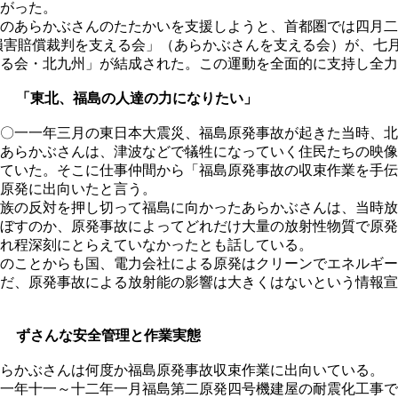
がった。
のあらかぶさんのたたかいを支援しようと、首都圏では四月二
損害賠償裁判を支える会」（あらかぶさんを支える会）が、七
る会・北九州」が結成された。この運動を全面的に支持し全力
１ 「東北、福島の人達の力になりたい」
〇一一年三月の東日本大震災、福島原発事故が起きた当時、北
あらかぶさんは、津波などで犠牲になっていく住民たちの映像
ていた。そこに仕事仲間から「福島原発事故の収束作業を手伝
原発に出向いたと言う。
族の反対を押し切って福島に向かったあらかぶさんは、当時放
ぼすのか、原発事故によってどれだけ大量の放射性物質で原発
れ程深刻にとらえていなかったとも話している。
のことからも国、電力会社による原発はクリーンでエネルギー
だ、原発事故による放射能の影響は大きくはないという情報宣
２ ずさんな安全管理と作業実態
らかぶさんは何度か福島原発事故収束作業に出向いている。
一年十一～十二年一月福島第二原発四号機建屋の耐震化工事で