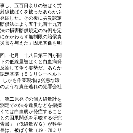
事し、五百日余りの被ばく労
放射線被ばくを被ったあらかぶ
発症した。その後に労災認定
賠償法により五千九百十九万
法の損害賠償規定の特例を定
にかかわらず無制限の賠償責
災害を与えた」因果関係を明
回、七月二十八日第三回が開
下の低線量被ばくと白血病発
反論して争う姿勢だ。あらか
災認定基準（５ミリシーベルト
。しかも作業現場は劣悪な環
のような責任逃れの犯罪会社
、第二原発での個人線量計を
測定での法令違反などを指摘
くでは白血病が発症すること
との因果関係を示唆する研究
告書」（低線量ＷＧ）が科学
は、被ばく量（19・78ミリ