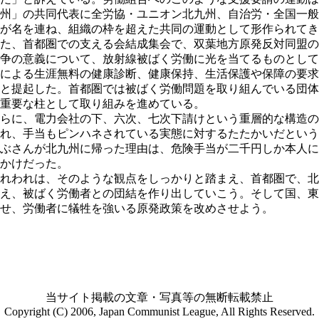
州」の共同代表に全労協・ユニオン北九州、自治労・全国一般
が名を連ね、組織の枠を超えた共同の運動として形作られてき
た、首都圏での支える会結成集会で、双葉地方原発反対同盟の
争の意義について、放射線被ばく労働に光を当てるものとして
による生涯無料の健康診断、健康保持、生活保護や保障の要求
と提起した。首都圏では被ばく労働問題を取り組んでいる団体
重要な柱として取り組みを進めている。
らに、電力会社の下、六次、七次下請けという重層的な構造の
れ、手当もピンハネされている実態に対するたたかいだという
ぶさんが北九州に帰った理由は、危険手当が二千円しか本人に
かけだった。
れわれは、そのような観点をしっかりと踏まえ、首都圏で、北
え、被ばく労働者との団結を作り出していこう。そして国、東
せ、労働者に犠牲を強いる原発政策を改めさせよう。
当サイト掲載の文章・写真等の無断転載禁止
Copyright (C) 2006, Japan Communist League, All Rights Reserved.