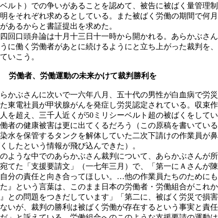
ベルト）での争いがあることを認めて、被告に被ばく量管理制
明をそれぞれ求めるとしている。また被ばく労働の期間で何月
があるからと書証提出を求めた。
四回口頭弁論は十月十三日十一時から開かれる。あらかぶさん
うに働く労働者があとに続けるようにと立ち上がった裁判を、
ていこう。
４ 労働者、労働運動の未来かけて裁判勝利を
らかぶさんに次いで一六年八月、五十代の男性が白血病で労災
た東電社員が甲状腺がんを発症し労災認定されている。収束作
人を超え、三千人近くが50ミリシーベルト超の被ばくをして
働者の健康被害は更に出てくるだろう（この原稿を書いている
染水を保管するタンクを解体していた二次下請けの作業員が鼻
くしたという情報が飛び込んできた）。
のような中でのあらかぶさん裁判について、あらかぶさんが所
宛てた「支援要請文」（一七年三月）で、「第一にＡさんが陳
自分の責任と向き合ってほしい。…他の作業員たちのためにも
た』という言葉は、このまま日本の労働者・労働組合がこれか
』との問題をつきだしています」「第二に、被ばく労災で損害
ないが、裁判の勝利は被ばく労働が存在するという事実と責任
だ」と訴えている。労働組合へのこのような支援要請の運動は