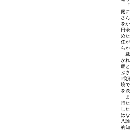
「二
働に
さん
をか
円余
めた
任が
らか
裁
かれ
症と
ぶさ
×従
境で
を決
ま
持た
した
はな
八論
的知