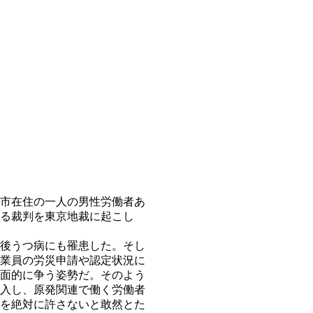
市在住の一人の男性労働者あ
る裁判を東京地裁に起こし
後うつ病にも罹患した。そし
業員の労災申請や認定状況に
面的に争う姿勢だ。そのよう
入し、原発関連で働く労働者
を絶対に許さないと敢然とた