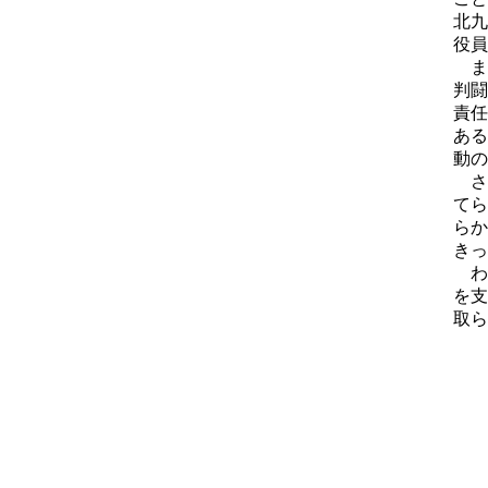
北九
役員
ま
判闘
責任
ある
動の
さ
てら
らか
きっ
わ
を支
取ら