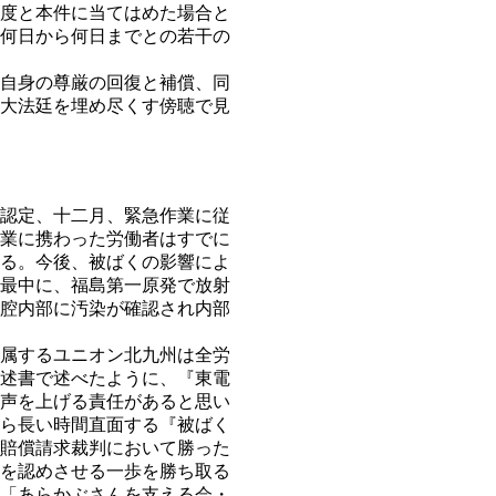
度と本件に当てはめた場合と
何日から何日までとの若干の
自身の尊厳の回復と補償、同
大法廷を埋め尽くす傍聴で見
認定、十二月、緊急作業に従
業に携わった労働者はすでに
いる。今後、被ばくの影響によ
最中に、福島第一原発で放射
腔内部に汚染が確認され内部
属するユニオン北九州は全労
述書で述べたように、『東電
声を上げる責任があると思い
ら長い時間直面する『被ばく
賠償請求裁判において勝った
を認めさせる一歩を勝ち取る
「あらかぶさんを支える会・