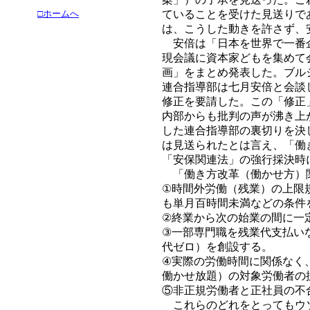
□ホームへ
ていることを受けた見送りで
は、こうした動きを許さず、
安倍は「日本を世界で一番企
現会議に資本家どもを集めて
画」をまとめ発表した。ブル
連合指導部は七月安倍と会談
修正を要請した。この「修正
内部からも批判の声が沸き上
した連合指導部の裏切りを決
は見送られたとは言え、「働
「安保関連法」の強行採決時
「働き方改革（働かせ方）
①時間外労働（残業）の上限
も単月百時間未満などの条件
②終業から次の始業の間に一
③一部専門職を残業代支払い
代ゼロ）を創設する。
④実際の労働時間に関係なく
働かせ放題）の対象労働者の
⑤非正規労働者と正社員の不
これらのどれをとってもウソ