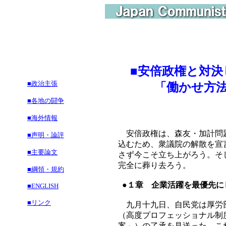
■
安倍政権と対決
■政治主張
「働かせ方法案
■各地の闘争
■海外情報
安倍政権は、森友・加計問題
■声明・論評
込むため、衆議院の解散を宣
■主要論文
さず今こそ立ち上がろう。そ
完全に葬り去ろう。
■綱領・規約
●１章 企業活躍を最優先に
■ENGLISH
■リンク
九月十九日、自民党は厚労部
（高度プロフェッショナル制
案」）の了承を見送った。こ