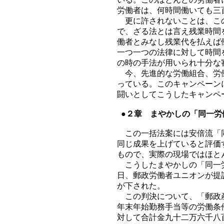
労働者は、何時間働いても三
更に許されないことは、この
で、ざる法とは言え残業時間
働者とみなし残業代を払えば
一つ一つの法律に対して時間
の時の手法が用いられ十分な
今、先進的な労働組合、労働
っている。このキャンペーン
闘いとしてこうしたキャンペ
●２章 まやかしの「同一労
この一括法案には安倍流「同
同じ成果を上げていると評価
もので、実際の現場ではほと
こうしたまやかしの「同一労
日、郵政労働者ユニオンが提
が下された。
この判決について、「郵政産
年末年始勤務手当等の労働条
対して合計金九十二万六千八