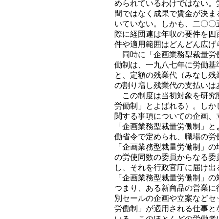
められているわけではない。
間ではなく成果で賃金が決ま
いていない。しかも、二〇〇
際に経団連は年収の要件を四
件や適用範囲はどんどん広げ
同時に「企画業務型裁量労働
働制は、一九八七年に労働基
と、定額の残業代（みなし残
の割り増し残業代の支払いは
この制度は当初対象を研究開
労働制」とよばれる）。しか
関する事項についての企画、
「企画業務型裁量労働制」と
働省令で定められ、職場の労
「企画業務型裁量労働制」の
の労使同数の委員からなる委
し、それを行政官庁に届け出
「企画業務型裁量労働制」の
つまり、ある新商品の営業に
別セールの企画や立案などセ
労働制」が適用される仕事と
いる。このほとんどの労働者