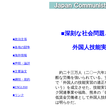
■
深刻な社会問題
■政治主張
外国人技能実習
■各地の闘争
■海外情報
■声明・論評
■主要論文
約二十三万人（二〇一六年末
酷な労働を強いられている。
■綱領・規約
で「外国人の技能実習の適正
■ENGLISH
いう）を成立させた。技能実
ク関連事業や福島、熊本の「
■リンク
低賃金労働者として外国人技
は明らかだ。