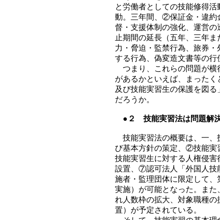
と労働者としての技能修得活
動。三年間、②保証金・違約
督・支援体制の強化、運営の
止期間の延長（五年、三年ま
力・脅迫・監禁行為、旅券・
する行為、偽変造文書等の行
つまり、これらの問題が横行
があるかといえば、まったく
及び技能実習生の保護を図る
だろうか。
●２ 技能実習法は問題解
技能実習法の概要は、一、技
び基本方針の策定、②技能実
技能実習生に対する人権侵害
設置、⑦認可法人「外国人技
施者・監理団体に限定して、
実施）が可能となった。また
れ人数枠の拡大、対象職種の
置）が予定されている。