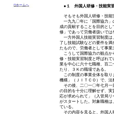
□ホームへ
●１ 外国人研修・技能実
そもそも外国人研修・技能
一九九〇年に「国際協力」の
成の貢献することを目的とし
修」であって労働者扱いでは
一方外国人技能実習制度は、
了し技能試験などの要件を満
たもので、労働者として事業
こうして国際協力の観点から
修・技能実習制度と呼ばれて
業を中心に六十七職種、百二
たり、３Ｋの職場である。
この制度の事業全体を取りま
機構」（ＪＩＴＣＯ）で、法
その後、二〇一〇年七月一日
の目的を十分に理解せず、実
応が求められて」（入管局リ
がスタートした。対象職種は
ている。
その内容を見ると、外国人研