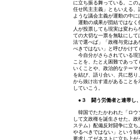
に立ち振る舞っている。この
任せ民主主義」ともいえる、
ような議会主義が運動の中に
運動の成果が団結ではなく個
人が投票しても現実は変わら
ての大切な一票を無駄にして
法で選べば」「政権与党はあ
べきではない」と呼びかけて
今自分がさらされている現実
ことを、たとえ困難であって
いくことや、政治的なテーマ
を結び、語り合い、共に怒り
から抜け出す道があることを
していこう。
●３ 闘う労働者と連帯し
韓国でたたかわれた「ロウソ
して文政権を誕生させた。政
ステム）配備反対闘争に立ち
やるべきではない」という制
要求してゼネストに立ち上が