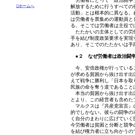
労働者にとって「政治闘争」
□ホームへ
解放するために行うすべての
活動」とは根本的に異なる。
は労働者を票集めの運動員と
る。そこでは労働者は主役で
たたかいの主体としての労働
手を結び制度政策要求を実現
あり、そこでのたたかいは手
●２ なぜ労働者は政治闘
今、安倍政権が行っているこ
が求める貧困から抜け出す出
えて戦争に勝利し「日本を取
民族の命を奪う道であること
本当の貧困から抜け出す出口
とより、この経営者も含めた
マルクスは『共産党宣言』の
的でしかない。彼らの闘争の
く自分のまわりに広げていく
今労働者は貧困と分断と競争
を結び権力者に立ち向かうの