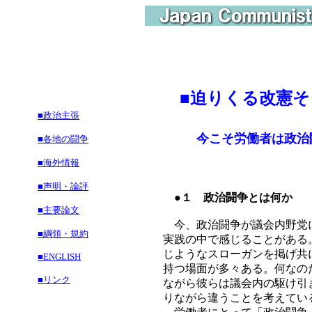
■
迫りくる改憲そ
■政治主張
今こそ労働者は政治
■各地の闘争
■海外情報
■声明・論評
●１ 政治闘争とは何か
■主要論文
今、政治闘争が議会内野党に
■綱領・規約
実践の中で感じることがある
じようなスローガンを掲げ共
■ENGLISH
持つ場面が多々ある。何なの
■リンク
ながら彼らは議会内の駆け引
りながら違うことを考えてい