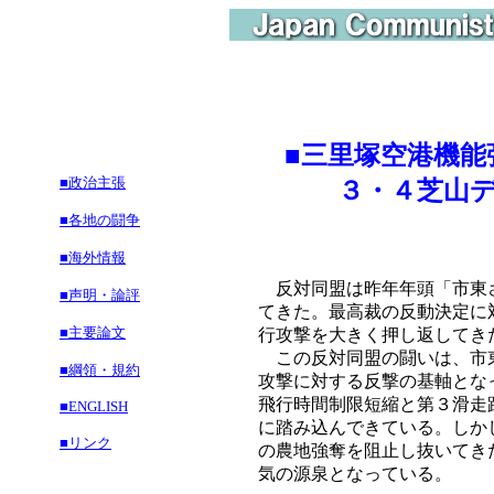
■三里塚空港機能
■政治主張
３・４芝山デモ
■各地の闘争
■海外情報
反対同盟は昨年年頭「市東さ
■声明・論評
てきた。最高裁の反動決定に
■主要論文
行攻撃を大きく押し返してき
この反対同盟の闘いは、市東
■綱領・規約
攻撃に対する反撃の基軸とな
飛行時間制限短縮と第３滑走
■ENGLISH
に踏み込んできている。しか
■リンク
の農地強奪を阻止し抜いてき
気の源泉となっている。