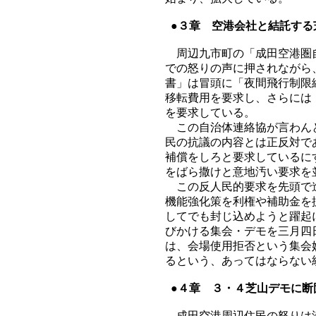
●３章 空港会社と結託する
周辺九市町の「成田空港圏自
での怒りの声に押されながら
書」は冒頭に「夜間飛行制限
移転費用を要求し、さらには
を要求している。
この自治体連絡協が言わんと
民の抗議の内容とは正反対で
補償をしろと要求しているに
をばら撒けと意地汚い要求を
この反人民的要求を先頭で進
機能強化策を利権や補助金を
してでも封じ込めようと躍起
びかける集会・デモを三月四
は、会場使用拒否という集会
るという、あってはならない
●４章 ３・４芝山デモに断
成田空港周辺住民の怒りは沸