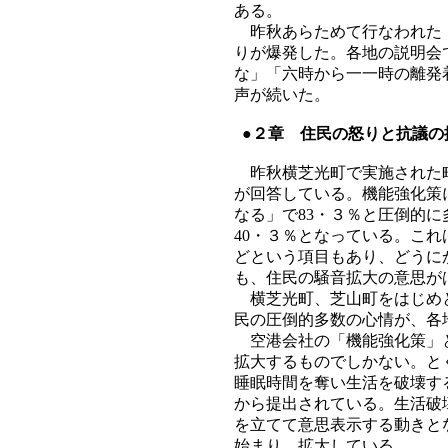
ある。
昨秋あらためて行なわれた「
りが爆発した。各地の説明会
な」「六時から一一時の離発
声が続いた。
●２章 住民の怒りと抗議の
昨秋横芝光町で実施された町
が回答している。機能強化策
なる」で83・３％と圧倒的
40・３％となっている。こ
どという項目もあり、どうに
も、住民の騒音拡大の意思が
横芝光町、芝山町をはじめと
民の圧倒的多数の心情が、各
空港会社の「機能強化策」と
拡大するものでしかない。と
睡眠時間を奪い生活を破壊す
から提出されている。生活破
を立てて意思表示する動きと
始まり、拡大している。