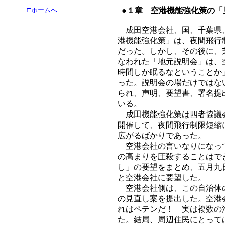
□ホームへ
●１章 空港機能強化策の「
成田空港会社、国、千葉県、
港機能強化策」は、夜間飛行
だった。しかし、その後に、
なわれた「地元説明会」は、
時間しか眠るなということか
った。説明会の場だけではな
られ、声明、要望書、署名提
いる。
成田機能強化策は四者協議会
開催して、夜間飛行制限短縮
広がるばかりであった。
空港会社の言いなりになって
の高まりを圧殺することはで
し」の要望をまとめ、五月九
と空港会社に要望した。
空港会社側は、この自治体の
の見直し案を提出した。空港
れはペテンだ！ 実は複数の
た。結局、周辺住民にとって