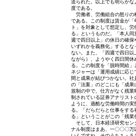
送られた。以上でも明らかな
度である。
労働者、労働組合の怒りの根
である。この制度は賃金が「
ト」を対象として想定し、労
る」というものだ。「本人同
週で四日以上」の休日の確保
いずれかを義務化」するとな
ない。また、「四週で四日以
ながら）、ようやく四日間休
る。この制度を「脱時間給」
ネジャーは「運用成績に応じ
間と成果が結びつかない。社
の「法案」のどこにも「成果
規制の中で、仕方がなく残業
制されている証券アナリスト
ように、過酷な労働時間の実
る。「だらだらと仕事をする
る」ということがこの「残業
そして、日本経済研究センタ
ナル制度はまあ、一〇〇〇万
いんですね。そのうち１・５