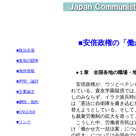
■安倍政権の「
■政治主張
■各地の闘争
■海外情報
●１章 全国各地の職場・
■声明・論評
安倍政権が、ウソとペテンを
れている。森友学園疑惑では
■主要論文
しのみならず、イラク派兵時
■綱領・規約
は「憲法に自衛隊を書き込む
替えようとしている。そして
■ENGLISH
も裁量労働制の拡大を巡って
■リンク
こうした中、労働者市民は連
け「働かせ方一括法案」につ
の拡大」については今国会で