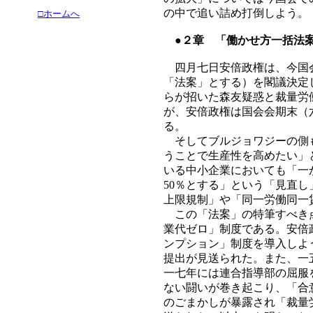
の中で追い詰め打倒しよう。
□ホームへ
●２章 「働かせ方一括法案
四月七日安倍政権は、今国会
「法案」とする）を閣議決定
らが招いた森友疑惑と裁量労
が、安倍政権は国会会期末（
る。
そしてブルジョワジーの側も
うことで生産性を高めたい」
いる中小企業においても「一
50％とする」という「見直
上限規制」や「同一労働同一
この「法案」の特筆すべき点
業代ゼロ」制度である。安倍
ンプション」制度を導入しよ
提出が見送られた。また、一
一七年には連合指導部の屈服
ない闘いが巻き起こり、「合
のごまかしが暴露され「裁量