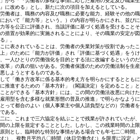
」から「『労働者の多様な事情に応じた雇用の安定及び職業生
』に改める」とし、新たに次の項目を加えるとしている。
労働者は、職務の内容及び職務に必要な能力、経験その他の職
において「能力等」という。）の内容が明らかにされ、並びに
力等を公正に評価され、当該評価に基づく処遇を受けることそ
の措置が効果的に実施されることにより、その職業の安定が図
る」。
こに表されていることは、労働者の失業対策が役割であったこ
上」のために「能力が評価」され「評価に基づく処遇」をうけ
、一人ひとりの労働強化を目的とする法に改編するというのだ
改革」の真の狙いがある。労働者保護のための労働法制を生産
悪しようとするものである。
して「働き方改革に係る基本的考え方を明らかにするとともに
に推進するための「基本方針」（閣議決定）を定めること」と
ことができる「基本方針」には、この間の労働法改悪に向けた
雇用型を含む多様な就業形態の普及の推進」で明らかなように
とって都合のよい（個人事業主や個人請負型などの）労働者を
である。
二に、これまで三六協定を結ぶことで残業が許されていたが、
間の上限を規定することとした。しかし、この残業時間の上限
原則とし、臨時的な特別な事情がある場合でも年七二〇時間、
含む）、複数月平均八〇時間（休日労働含む）を限度に設定」