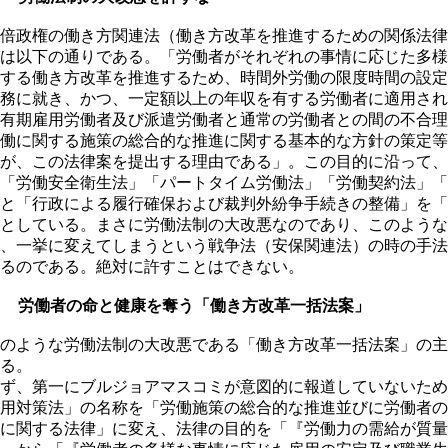
倍政権の働き方関連法（働き方改革を推進するための関係法律
は以下の通りである。「労働者がそれぞれの事情に応じた多様
する働き方改革を推進するため、時間外労働の限度時間の設定
務に就き、かつ、一定額以上の年収を有する労働者に適用され
有期雇用労働者及び派遣労働者と通常の労働者との間の不合理
働に関する施策の総合的な推進に関する基本的な方針の策定等
が、この法律案を提出する理由である」。この目的に沿って、
「労働安全衛生法」「パートタイム労働法」「労働契約法」「
と「行政による履行確保および裁判外紛争手続きの整備」を「
としている。まさに労働法制の大改悪なのであり、このような
、一挙に変えてしまうという戦争法（安保関連法）の時の手法
るのである。絶対に許すことはできない。
２ 労働者の命と健康を奪う「働き方改革一括法案」
のような労働法制の大改悪である「働き方改革一括法案」の主
る。
ず、第一にブルジョアマスコミが意図的に報道していないため
用対策法」の名称を「労働施策の総合的な推進並びに労働者の
に関する法律」に変え、法律の目的を「『労働力の需給が質量