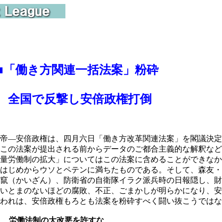
■「働き方関連一括法案」粉砕
国で反撃し安倍政権打倒
帝―安倍政権は、四月六日「働き方改革関連法案」を閣議決定
この法案が提出される前からデータのご都合主義的な解釈など
量労働制の拡大」についてはこの法案に含めることができなか
はじめからウソとペテンに満ちたものである。そして、森友・
竄（かいざん）、防衛省の自衛隊イラク派兵時の日報隠し、財
いとまのないほどの腐敗、不正、ごまかしが明らかになり、安
われは、安倍政権もろとも法案を粉砕すべく闘い抜こうではな
１ 労働法制の大改悪を許すな