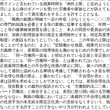
死ラインと言われている残業時間を「例外上限」と定めようと
労による心身のダメージを受けた労働者や家族などが訴えても
ました」と言って責任逃れをすることを許すこととなる。
た、「職務の範囲が明確で一定の年収（少なくとも一〇〇〇万
の専門的知識を必要とする等の業務に従事する場合に、年間一
こと等の健康確保措置を講じること、本人の同意や委員会の決
休日、深夜の割増賃金等の規定を適用除外とする」特定高度専
制度）の創設を行おうとしている。しかし、この年収の上限は
ることができるのだ。まさに〝定額働かせ放題、残業代ゼロ法
力義務であり、産業医の指導強化も働かせるための方便でしか
三に、「同一労働同一賃金」と喧伝されている正規と非正規の
案のどこにも「同一労働同一賃金」とは書かれてはいない。「
正規雇用労働者との不合理な待遇の禁止に関し、個々の待遇ご
らして適切と認められる事情を考慮して判断されるべき旨を明
不合理な待遇の禁止」と書かれているが、「不合理か否か」と
者は説明を求めることしかできない。これでは、差別合理化法
た、現在数多くの裁判が提訴されている「労働契約法二〇条」
パート労働法」と統合することは、差別に怒り闘い続ける労働
かならない。郵政の職場においては二〇条裁判で不合理な格差
の住居手当の未支給を限定正社員への支給をなくすという、低
なったとする許すことのできないやり方が行われようとしてい