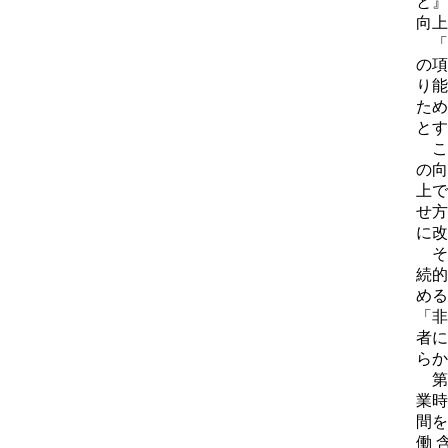
と』
向上
「
の項
り能
ため
とす
こ
の向
上で
せ方
に改
そ
続的
める
「非
者に
らか
第
業時
間を
働 