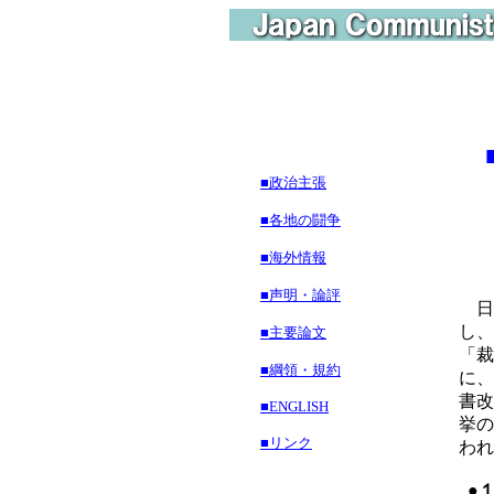
■政治主張
全
■各地の闘争
■海外情報
■声明・論評
日
し、
■主要論文
「裁
■綱領・規約
に、
書改
■ENGLISH
挙の
■リンク
われ
●