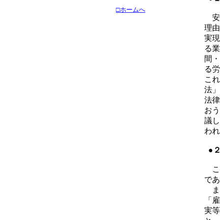
□ホームへ
安
理由
実現
る業
間・
る労
これ
法」
法律
おう
議し
われ
●
こ
であ
ま
「雇
実等