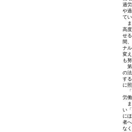
過労
や過
てい
ま
高度
せる
間、
ナル
変え
も努
第
の法
する
に照
「
労働
ま
い「
にほ
者へ
なく