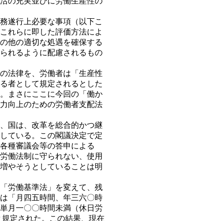
活の充実並びに労働生産性の
務遂行上必要な事項（以下こ
これらに即した評価方法によ
の他の適切な処遇を確保する
られるように配慮されるもの
の法律を、労働者は「生産性
る者として規定されるとした
。まさにここに今回の「働か
力向上のための労働者支配法
、国は、改革を総合的かつ継
している。この閣議決定で定
各種審議会等の答申による
労働法制に守られない、使用
増やそうとしていることは明
「労働基準法」を変えて、残
は「月四五時間、年三六〇時
単月一〇〇時間未満（休日労
と規定された。この結果、現在