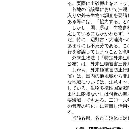
る。実際に土砂搬出をストッ
各地の当該県において沖縄「
入りや外来生物の調査を要請
ある際には、「協力する」と
しかし、国、県は、生物多様
定しているにもかかわらず、
だ。特に、辺野古・大浦湾へ
あまりにも不充分である。こ
行を容認してしまうことと意
外来生物法（「特定外来生物
公布）は、外来生物被害三原
しかも、外来種被害防止行動
省）は、国内の他地域から非
な地域については、注意すべ
している。生物多様性国家戦
出地に隣接ないしは付近の海
要海域」でもある。二〇一六
の管理の強化」に着目し活用
る。
当該各県、各市自治体に対し