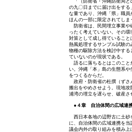
「（防衛省・沖縄防衛局との
の九〇日までに届け出をする
な量であり、沖縄「県」職員
ほんの一部に限定されてしま
防衛省は、民間埋立事業や砕
ったく考えていない。その環
対策として成し得ていること
熱風処理するサンプル試験の
物種の駆除方法を検討中する
ていないのが現状である。
語るに落ちるとはこのことだ
い。沖縄「本」島の生態系や
をつくるからだ。
政府・防衛省の杜撰（ずさん
搬出をやめさせよう。現地攻
浦湾の埋立を遅らせ、破産さ
●４章 自治体間の広域連
西日本各地の辺野古に土砂を
に、自治体間の広域連携を当
議会内外の取り組みを積み上