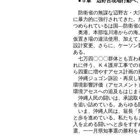
●５章 辺野古現地行動へ、
防衛省の無謀な辺野古・大浦
に暴力的に強行されてきた。
つめられているは国―防衛省
奥港、本部塩川港からの海上
仮置き場の違法使用、加えて
設計変更、さらに、ケーソン
ある。
七万四〇〇〇群体とも言われ
れに伴う、Ｋ４護岸工事での
ら四重に増やすアセス計画の
沖縄ジュゴン訴訟・再戻し審
環境影響評価（アセスメント
環境アセスへの追及もはじま
沖縄人民の闘いは、承認取り
を追い詰めている。あらゆる
いま、沖縄人民は、翁長「県
と歩を進めている。私たちも
入を止める闘いへと歩をすす
選、一一月県知事選の勝利を