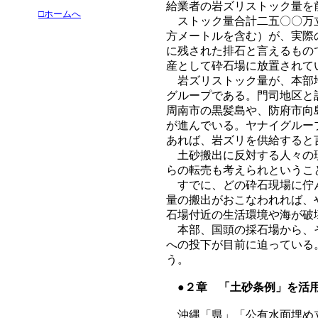
給業者の岩ズリストック量を
□ホームへ
ストック量合計二五〇〇万立
方メートルを含む）が、実際
に残された排石と言えるもの
産として砕石場に放置されて
岩ズリストック量が、本部地
グループである。門司地区と
周南市の黒髪島や、防府市向
が進んでいる。ヤナイグルー
あれば、岩ズリを供給すると
土砂搬出に反対する人々の現
らの転売も考えられというこ
すでに、どの砕石現場に佇ん
量の搬出がおこなわれれば、
石場付近の生活環境や海が破
本部、国頭の採石場から、そ
への投下が目前に迫っている
う。
●２章 「土砂条例」を活用
沖縄「県」「公有水面埋め立