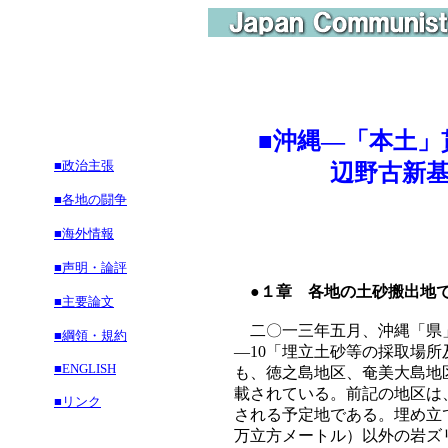
■沖縄―「本土」
■政治主張
辺野古新基地建
■各地の闘争
■海外情報
■声明・論評
●１章 各地の土砂搬出地
■主要論文
二〇一三年五月、沖縄「県」
■綱領・規約
―10「埋立土砂等の採取場
■ENGLISH
も、徳之島地区、奄美大島地
載されている。前記の地区は
■リンク
される予定地である。埋め立
万立方メートル）以外の岩ズ