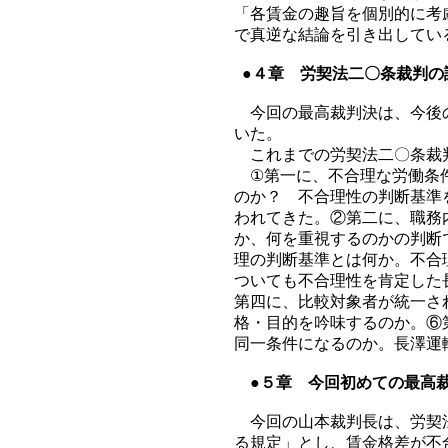
「各賃金の趣旨を個別的に考
で真逆な結論を引き出してい
●４章 労契法二〇条裁判の
今回の最高裁判決は、今後の
いた。
これまでの労契法二〇条裁
①第一に、不合理な労働条件
のか？ 不合理性の判断基準
われてきた。②第二に、職務
か、何を重視するのかの判断
理の判断基準とは何か。不合
ついても不合理性を肯定した
第四に、比較対象者が統一さ
格・目的を吟味するのか。⑥
同一条件になるのか。長澤運
●５章 今回初めての最高
今回の山本裁判長は、労契法
る規定」とし、賃金格差が不