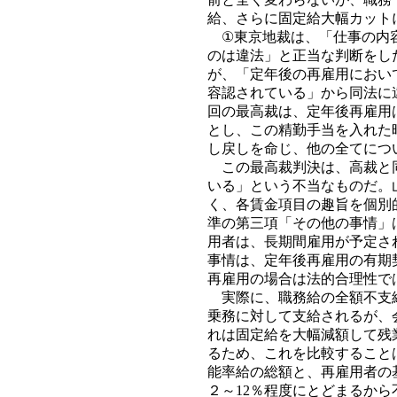
給、さらに固定給大幅カット
①東京地裁は、「仕事の内容
のは違法」と正当な判断をし
が、「定年後の再雇用におい
容認されている」から同法に
回の最高裁は、定年後再雇用
とし、この精勤手当を入れた
し戻しを命じ、他の全てにつ
この最高裁判決は、高裁と同
いる」という不当なものだ。
く、各賃金項目の趣旨を個別
準の第三項「その他の事情」
用者は、長期間雇用が予定さ
事情は、定年後再雇用の有期
再雇用の場合は法的合理性で
実際に、職務給の全額不支給
乗務に対して支給されるが、
れは固定給を大幅減額して残
るため、これを比較すること
能率給の総額と、再雇用者の
２～12％程度にとどまるか