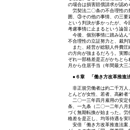
の場合は損害賠償請求が認め
労契法二〇条の不合理性の判
囲、③その他の事情、の三要
という判決が多かったが、今
考慮事情に止まるという論旨
今後、個別事情に踏み込んで
不合理性の立証努力と、裁判
また、経営が総額人件費圧縮
の方向が強まるだろう。実際
ぞれ一部格差是正がかちとら
月から住居手当（年間最大三
●６章 「働き方改革推進
非正規労働者は約二千万人、
とんどが女性、若者、高齢者
二〇一三年四月雇用の安定化
条、一九条（二〇一二年八月
づく無期転換が始まった。労
格差を是正し、均等待遇を実
安倍「働き方改革推進法案」