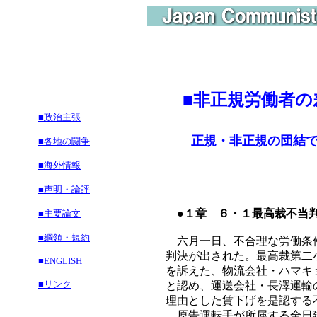
■非正規労働者の
■政治主張
正規・非正規の団結で、
■各地の闘争
■海外情報
■声明・論評
●１章 ６・１最高裁不当
■主要論文
■綱領・規約
六月一日、不合理な労働条件
判決が出された。最高裁第二
■ENGLISH
を訴えた、物流会社・ハマキ
■リンク
と認め、運送会社・長澤運輸
理由とした賃下げを是認する
原告運転手が所属する全日建