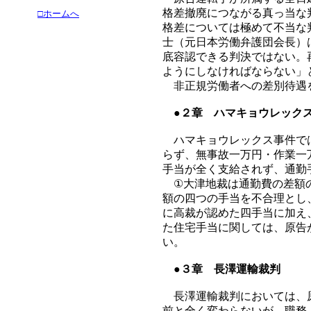
格差撤廃につながる真っ当な
□ホームへ
格差については極めて不当な
士（元日本労働弁護団会長）
底容認できる判決ではない。
ようにしなければならない」
非正規労働者への差別待遇
●２章 ハマキョウレック
ハマキョウレックス事件では
らず、無事故一万円・作業一
手当が全く支給されず、通勤
①大津地裁は通勤費の差額の
額の四つの手当を不合理とし
に高裁が認めた四手当に加え
た住宅手当に関しては、原告
い。
●３章 長澤運輸裁判
長澤運輸裁判においては、原
前と全く変わらないが、職務