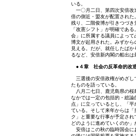
いる。
一〇月二日、第四次安倍改造
倍の側近・盟友が配置された
残り、二階俊博が引きつづき
「改憲シフト」が明確である
会」に所属する議員によって
博文が起用された。みずから
見える。だが、就任したばか
るなど、安倍新内閣の船出は
●４章 社会の反革命的改
三選後の安倍政権がめざして
たものを語っている。
八月二七日、鹿児島県の桜島
なかでは一定の包括的・総論
点」に立っているとし、「平
ている。そして来年からは「
ク」と重要な行事が予定され
どのように進めていくのか」
安倍はこの秋の臨時国会にお
の後には国民投票を実施する