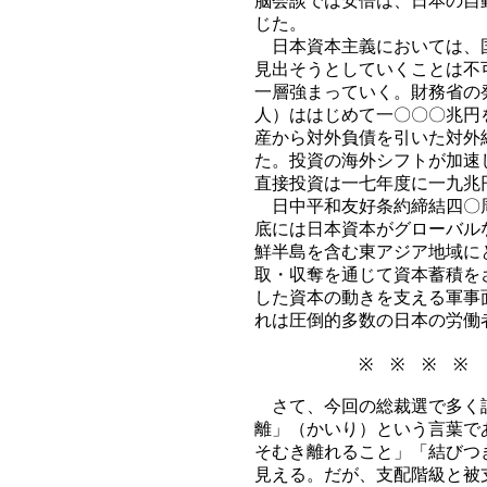
脳会談では安倍は、日本の自
じた。
日本資本主義においては、国
見出そうとしていくことは不
一層強まっていく。財務省の
人）ははじめて一〇〇〇兆円
産から対外負債を引いた対外
た。投資の海外シフトが加速
直接投資は一七年度に一九兆
日中平和友好条約締結四〇周
底には日本資本がグローバル
鮮半島を含む東アジア地域に
取・収奪を通じて資本蓄積を
した資本の動きを支える軍事
れは圧倒的多数の日本の労働
※ ※ ※ ※
さて、今回の総裁選で多く語
離」（かいり）という言葉で
そむき離れること」「結びつ
見える。だが、支配階級と被