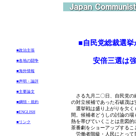
■
自民党総裁選挙
■政治主張
安倍三選は強権
■各地の闘争
■海外情報
■声明・論評
■主要論文
さる九月二〇日、自民党の総
■綱領・規約
の対立候補であった石破茂は
選挙戦は盛り上がりを欠くも
■ENGLISH
間。候補者どうしの討論の場
熱を帯びていくことは意図的
■リンク
茶番劇をショーアップするこ
労働者階級・人民にとって第