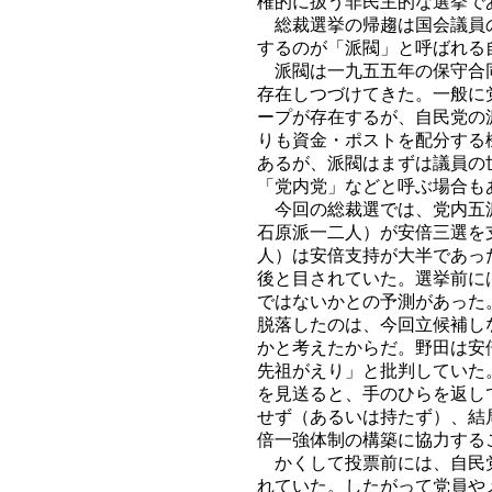
権的に扱う非民主的な選挙で
総裁選挙の帰趨は国会議員の
するのが「派閥」と呼ばれる
派閥は一九五五年の保守合同
存在しつづけてきた。一般に
ープが存在するが、自民党の
りも資金・ポストを配分する
あるが、派閥はまずは議員の
「党内党」などと呼ぶ場合も
今回の総裁選では、党内五派
石原派一二人）が安倍三選を
人）は安倍支持が大半であっ
後と目されていた。選挙前に
ではないかとの予測があった
脱落したのは、今回立候補し
かと考えたからだ。野田は安
先祖がえり」と批判していた
を見送ると、手のひらを返し
せず（あるいは持たず）、結
倍一強体制の構築に協力する
かくして投票前には、自民党
れていた。したがって党員や