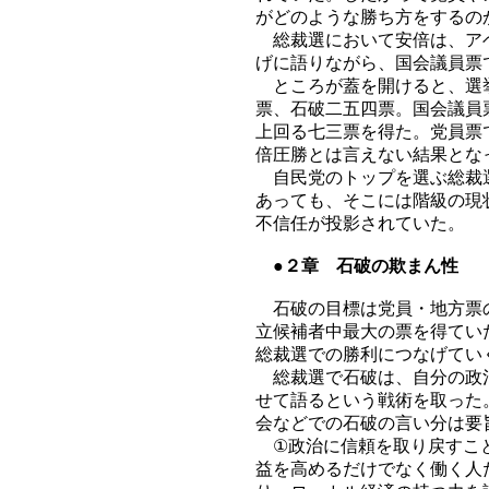
がどのような勝ち方をするの
総裁選において安倍は、アベ
げに語りながら、国会議員票
ところが蓋を開けると、選挙
票、石破二五四票。国会議員
上回る七三票を得た。党員票
倍圧勝とは言えない結果とな
自民党のトップを選ぶ総裁選
あっても、そこには階級の現
不信任が投影されていた。
●２章 石破の欺まん性
石破の目標は党員・地方票の
立候補者中最大の票を得てい
総裁選での勝利につなげてい
総裁選で石破は、自分の政治
せて語るという戦術を取った
会などでの石破の言い分は要
①政治に信頼を取り戻すこと
益を高めるだけでなく働く人