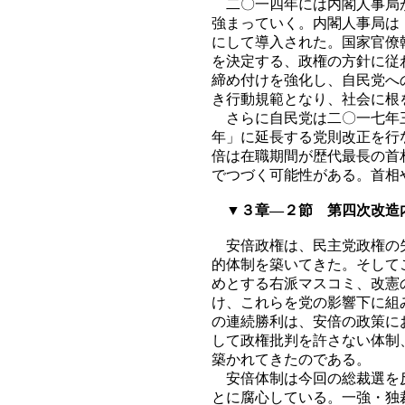
二〇一四年には内閣人事局が
強まっていく。内閣人事局は
にして導入された。国家官僚
を決定する、政権の方針に従
締め付けを強化し、自民党へ
き行動規範となり、社会に根
さらに自民党は二〇一七年三
年」に延長する党則改正を行
倍は在職期間が歴代最長の首
でつづく可能性がある。首相
▼３章―２節 第四次改造
安倍政権は、民主党政権の失
的体制を築いてきた。そして
めとする右派マスコミ、改憲
け、これらを党の影響下に組
の連続勝利は、安倍の政策に
して政権批判を許さない体制
築かれてきたのである。
安倍体制は今回の総裁選を反
とに腐心している。一強・独