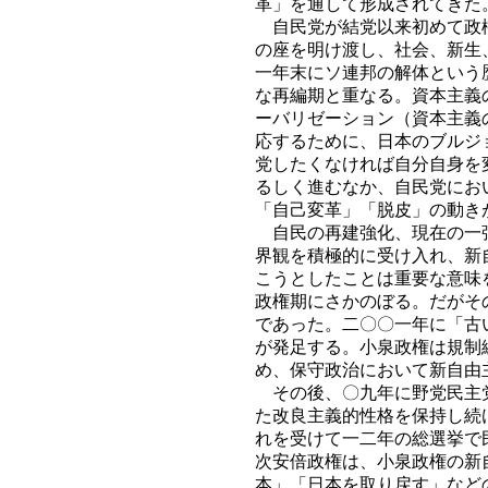
革」を通して形成されてきた
自民党が結党以来初めて政権
の座を明け渡し、社会、新生
一年末にソ連邦の解体という
な再編期と重なる。資本主義
ーバリゼーション（資本主義
応するために、日本のブルジ
党したくなければ自分自身を
るしく進むなか、自民党にお
「自己変革」「脱皮」の動き
自民の再建強化、現在の一強
界観を積極的に受け入れ、新
こうとしたことは重要な意味
政権期にさかのぼる。だがそ
であった。二〇〇一年に「古
が発足する。小泉政権は規制
め、保守政治において新自由
その後、〇九年に野党民主党
た改良主義的性格を保持し続
れを受けて一二年の総選挙で
次安倍政権は、小泉政権の新
本」「日本を取り戻す」など