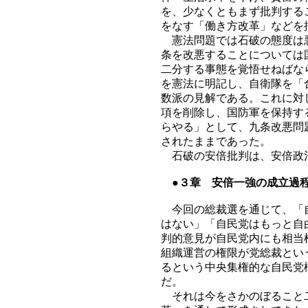
を、少なくともまず批判する
をなす「働き方改革」などを
憲法問題では石破の態度は悪
条を改悪することについては
二分する事態を覚悟せねばな
を憲法に明記し、自衛隊を「
数派の見解である。これに対
項を削除し、国防軍を保持す
らやる」として、九条改悪問
されたままであった。
石破の安倍批判は、安倍政治
●３章 安倍一強の成立過
今回の総裁選を通じて、「自
はない」「自民党はもっと自
判的意見が自民党内にも相当
組織運営の権限が党総裁とい
るという中央集権的な自民党
だ。
それは今をさかのぼること二