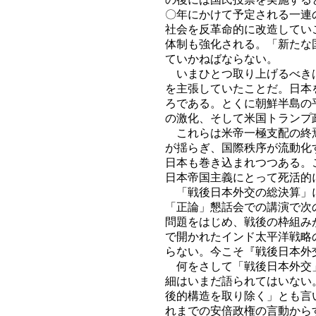
〇年にかけて予定される一連
社会を反革命的に改造してい
体制も強化される。「新たな
ていかねばならない。
いまひとつ取り上げるべきは
を主張していたことだ。日本
ろである。とくに朝鮮半島の
の激化、そして米国トランプ
これらは米帝一極支配の終焉
が揺らぎ、国際秩序が流動化
日本も巻き込まれつつある。
日本帝国主義にとって死活的
「戦後日本外交の総決算」に
「正論」懇話会での講演で次
問題をはじめ、戦後の枠組み
で開かれたインド太平洋戦略
らない。今こそ『戦後日本外
何をさして「戦後日本外交」
細はいまだ語られてはいない
後的構造を取り除く」とも言
れまでの安倍政権の言動から