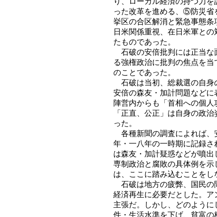
り、ローカル経済の持つ力を
った改革を進める、⑤防災省
挙区の合区解消と緊急事態条
日米関係重視、在日米軍との
たものであった。
石破の安倍批判には正当な面
る強権政治に批判の焦点を当
のことであった。
石破は当初、総裁選の自身の
安倍の森友・加計問題などに
陣営内からも「首相への個人
「正直、公正」は自身の政治
った。
各種新聞の調査によれば、安
年・一八年の一時期に記録さ
は森友・加計疑惑などが噴出
専制政治と腐敗の具体例を示
は、ここに踏み込むことをし
石破は地方の疲弊、国民の間
経済再生に必要だとした。ア
主張だ。しかし、どのように
件・生活水準を下げ、貧富の