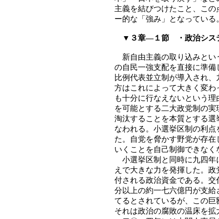
主義を結びつけたこと、この
ー的な「強み」となっている
▼３章―１節 ・政治シス
新自由主義の取り込みという
の自民一強支配を直接に準備
比例代表並立制が導入され、
方はこれによって大きく変わ
も十分に行なえないという理
を可能とする二大政党制の実
淘汰することを本質とする選
なわれる。小選挙区制の利点
た。自党を脅かす野党が存在
いくことを自己制御できなく
小選挙区制と同時に九四年に
えで大きな力を発揮した。政
付される政治資金である。交
分以上の約一七六億円が支給
てるとされているが、この巨
それは政治の腐敗の温床を拡