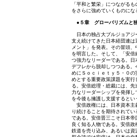
「平和と繁栄」につながるも
をさらに強めていくものにな
●５章 グローバリズムと
日本の独占大ブルジョアジー
支え続けてきた日本経団連は
メント」を発表。その冒頭、
を明言した。そして、「安倍
つ強力なリーダーである。日
デフレから脱却しつつある。
めにＳｏｃｉｅｔｙ５・０の
めとする重要政策課題を実行
る。安倍総理・総裁には、先
力なリーダーシップを発揮し
を今後も擁護し支援するとい
安倍政権には、日本資本主義
り続けることを期待されてい
である。安倍晋三こそ日本帝
良く知る人物である。安倍政
鉄道を売り込み、あるいは資