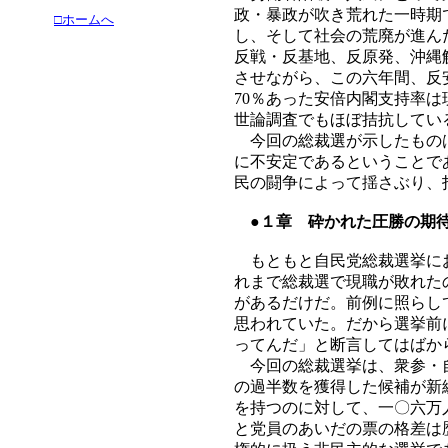
政・暴政が吹き荒れた一時期
□ホームへ
し、そして社会の荒廃が進ん
反戦・反基地、反原発、沖縄
させながら、この六年間、反
70％あった安倍内閣支持率
世論調査でもほぼ拮抗してい
今回の総裁選が示したものは
に不安定であるということで
民の闘争によって揺さぶり、
●１章 砕かれた圧勝の期
もともと自民党総裁選挙にお
れまで総裁選で現職が敗れた
があるだけだ。前例に照らし
思われていた。だから選挙前
ってんだ」と断言してはばか
今回の総裁選挙は、衆参・自
の過半数を獲得した候補が新
を持つのに対して、一〇六万
と党員のあいだの票の格差は