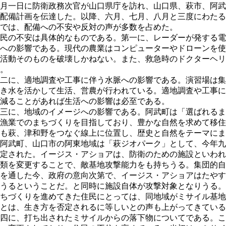
月一日に防衛政務次官が山口県庁を訪れ、山口県、萩市、阿武
配備計画を伝達した。以降、六月、七月、八月と三度にわたる
では、配備への不安や反対の声が多数を占めた。
民の不安は具体的なものである。第一に、レーダーが発する電
への影響である。現代の農業はコンピューターやドローンを使
活動そのものを破壊しかねない。また、救急時のドクターヘリ
。
二に、適地調査や工事に伴う水脈への影響である。演習場は集
き水を活かして生活、営農が行われている。適地調査や工事に
減ることがあれば生活への影響は必至である。
三に、地域のイメージへの影響である。阿武町は「選ばれるま
漁業でのまちづくりを目指しており、豊かな自然を求めて移住
も萩、津和野をつなぐ線上に位置し、歴史と自然をテーマにま
阿武町、山口市の阿東地域は「萩ジオパーク」として、今年九
定された。イージス・アショアは、防衛のための施設といわれ
類を変更することで、敵基地攻撃能力をも持ちうる。集団的自
を通した今、政府の意向次第で、イージス・アショアはたやす
うるということだ。と同時に施設自体が攻撃対象となりうる。
ちづくりを進めてきた住民にとっては、同地域がミサイル基地
とは、生き方を否定されるに等しいとの声も上がってきている
四に、打ち出されたミサイルからの落下物についてである。こ