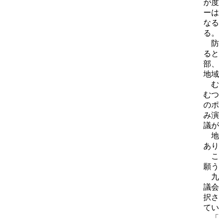
が度
ーは
なる
る。
防
ると
部、
地域
む
むつ
のポ
み演
議が
地
あり
こ
願う
九
議会
択さ
てい
「