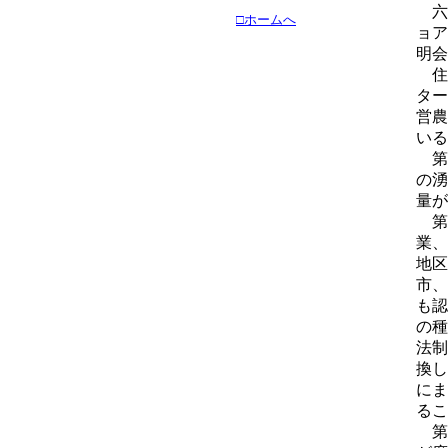
六
□ホームへ
ョア
明会
住
ター
営農
いる
第
の湧
量が
第
業、
地区
市、
も認
の種
法制
換し
にま
るこ
第