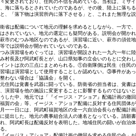
々変更されており、住民の不信を高めている。当初は、ミサイ
、海に落ちるとされていたのであるが、その後、陸上に落ちる
と、「落下物は演習所内に落下させる」と、これまた無理な説
衛省は配備について地元の理解を求めるとしながら、一方で、
はされていない。地元の選定にも疑問がある。説明会が開かれ
萩市のむつみ地区なのであるが、演習場に近い、萩市の須佐地
等では説明会が開かれていないのである。
つみ演習場をめぐっては、演習場が開設された一九六一年に陸
み村長及び阿武町長とが、山口県知事の立会いのもとに交わし
イントは次の三点にまとめられる。①自衛隊側は民生（住民の
習場は演習場として使用することしか認めない。③事件があっ
整わない場合は「協議会」を開く。
元住民は覚書を武器に闘っている。防衛省の担当者は、覚書は
、演習場を他の施設に変更することに影響するものではないと
うした中、地元では「『イージス・アショア』配備計画の撤回
福賀の会」等、イージス・アショア配備に反対する住民団体が
月一一日には、阿武町福賀地区の全一六自治会長らが配備計画
に提出した。地元の農事組合法人の連名となっている。請願書
れ、阿武町長は配備反対を表明した。地域住民の闘いが自治体
る。
『イージス・アショア』配備計画の撤回を求める住民の会」が