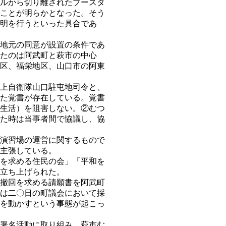
ルから切り離されたブースタ
ことが明らかとなった。そう
明を行うといった具合であ
地元の同意が設置の条件であ
たのは阿武町と萩市の中心
区、福栄地区、山口市の阿東
上自衛隊山口駐屯地司令と、
た覚書が存在している。覚書
生活）を阻害しない。②むつ
た時は当事者間で協議し、協
演習場の運営に関するもので
主張している。
を求める住民の会」「平和を
立ち上げられた。
撤回を求める請願書を阿武町
は二〇日の町議会において採
を動かすという事態が起こっ
署名活動に取り組み、萩市む