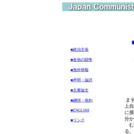
■政治主張
イ
■各地の闘争
■海外情報
■声明・論評
■主要論文
まず
■綱領・規約
上自
■ENGLISH
に接
分か
■リンク
む
る。