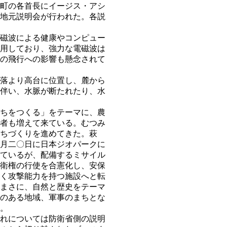
町の各首長にイージス・アシ
地元説明会が行われた。各説
磁波による健康やコンピュー
用しており、強力な電磁波は
の飛行への影響も懸念されて
落より高台に位置し、麓から
伴い、水脈が断たれたり、水
ちをつくる」をテーマに、農
者も増えて来ている。むつみ
ちづくりを進めてきた。萩
月二〇日に日本ジオパークに
ているが、配備するミサイル
衛権の行使を合憲化し、安保
く攻撃能力を持つ施設へと転
まさに、自然と歴史をテーマ
のある地域、軍事のまちとな
。
れについては防衛省側の説明