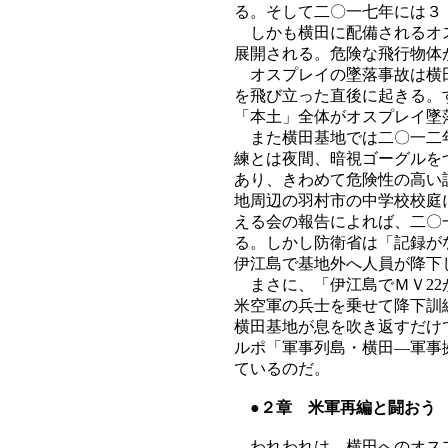
る。そして二〇一七年には３
しかも横田に配備されるオス
展開される。危険な飛行物体
オスプレイの墜落事故は横田
を飛び立った直後に起きる。
「本土」全体がオスプレイ墜
また横田基地では二〇一二年
練とは夜間、暗視ゴーグルを
あり、きわめて危険性の高い
地周辺の羽村市の中学校校庭
える会の報告によれば、二〇
る。しかし防衛省は「記録が
伊江島で基地外へ人員が降下
まさに、「伊江島でＭＶ22
米空軍の兵士を乗せて降下訓
横田基地が息を吹き返すだけ
ルポ「軍事列島・横田―軍事
ているのだ。
●２章 米軍再編と闘おう
われわれは、横田へのオスプ