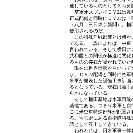
連しているものとしてとらえ
空軍オスプレイＣＶ22は数
正式配備と同時にＣＶ22は
（八月二三日東京新聞）。横
使用されるのだ。
この特殊作戦部隊とは何か。
である。一説によれば、中東
言われている。そして横田に
共和国との関係が極度に悪化
るものの存在が囁かれていた
現在の世界情勢からいってオ
が、ＣＶ22配備と同時に空
米軍が発表した設備工事計画
るとなっている。現在は嘉手
らかになっている。
そして横田基地は米軍再編の
基地である。つまり米軍と自
こに米空軍特殊部隊が配置さ
る。習志野にある自衛隊特殊
話として浮上してきている。
われわれは、日米軍事一体化