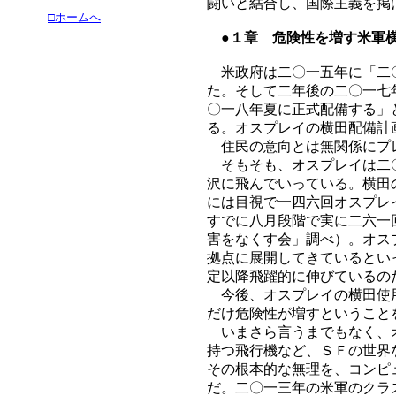
闘いと結合し、国際主義を掲
□ホームへ
●１章 危険性を増す米軍
米政府は二〇一五年に「二〇
た。そして二年後の二〇一七
〇一八年夏に正式配備する」
る。オスプレイの横田配備計
―住民の意向とは無関係にプ
そもそも、オスプレイは二〇
沢に飛んでいっている。横田
には目視で一四六回オスプレ
すでに八月段階で実に二六一
害をなくす会」調べ）。オス
拠点に展開してきているとい
定以降飛躍的に伸びているの
今後、オスプレイの横田使用
だけ危険性が増すということ
いまさら言うまでもなく、オ
持つ飛行機など、ＳＦの世界
その根本的な無理を、コンピ
だ。二〇一三年の米軍のクラ