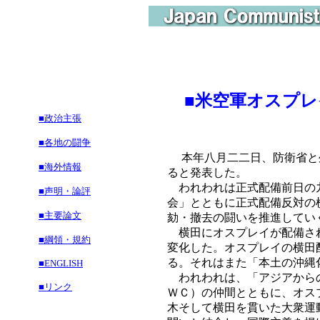
■
米空軍オスプレ
■政治主張
■各地の闘争
本年八月二二日、防衛省と外
■海外情報
ると発表した。
われわれは正式配備前日の九
■声明・論評
会」とともに正式配備反対の
■主要論文
劾・撤去の闘いを推進してい
横田にオスプレイが配備され
■綱領・規約
変化した。オスプレイの横田
る。それはまた「本土の沖縄
■ENGLISH
われわれは、「アジアからの
■リンク
ＷＣ）の仲間とともに、オス
木そして横田を貫いた大衆運