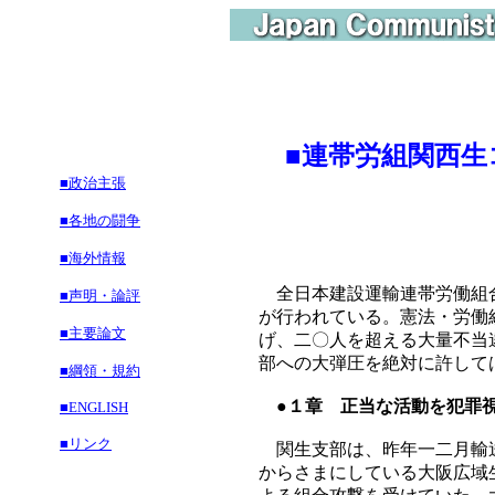
■
連帯労組関西生
■政治主張
■各地の闘争
■海外情報
全日本建設運輸連帯労働組合
■声明・論評
が行われている。憲法・労働
■主要論文
げ、二〇人を超える大量不当
部への大弾圧を絶対に許して
■綱領・規約
●１章 正当な活動を犯罪
■ENGLISH
■リンク
関生支部は、昨年一二月輸送
からさまにしている大阪広域