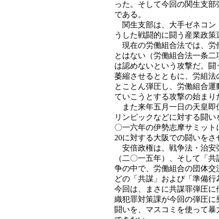
った。そして今回の関生支部
である。
関生支部は、大手ゼネコン・
うした戦闘的に闘う産業政策
現在の労働組合法では、労働
とはない（労働組合法一条二
は認めないという攻撃だ。闘
萎縮させるとともに、労組法
とことん弾圧し、労働組合運
ていこうとする攻撃の始まり
また来年五月一日の天皇即位
リンピックなどに対する闘い
〇一六年の伊勢志摩サミット
20に対する大阪での闘いを
安倍政権は、戦争法・治安弾
（二〇一五年）、そして「共
争の中で、労働組合の団体交
どの「共謀」および「準備行
今回は、まさに共謀罪弾圧に
織犯罪対策課が今回の弾圧に
闘いを、マスコミを使って暴