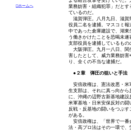
よる組合攻撃を受けていた。
□ホームへ
業務妨害・組織犯罪」だとす
ているのだ。
滋賀弾圧。八月九日、滋賀県
役員二名を逮捕。マスコミ報
中であった倉庫建設で、湖東
う働きかけたことを恐喝未遂
支部役員を逮捕しているもの
大阪弾圧。九月一八日、関生
害したとして、威力業務妨害
り、全くの不当な逮捕だ。
●２章 弾圧の狙いと手法
安倍政権は、憲法改悪・米軍
生支部は、それに真っ向から
に、沖縄の辺野古新基地建設
米軍基地・日米安保反対の闘
反戦・反基地の闘いをつぶす
がある。
安倍政権は、「世界で一番企
法・高プロ法はその一環で、