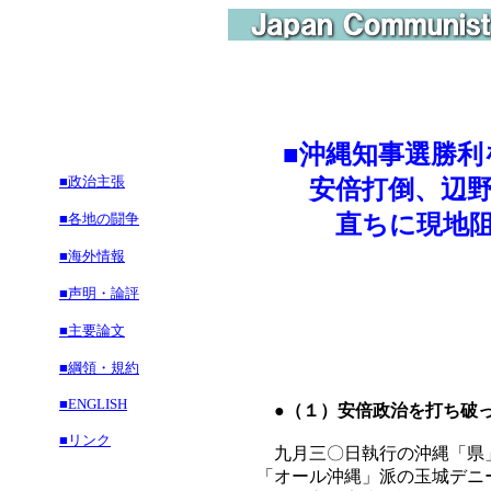
■
沖縄知事選勝利
■政治主張
安倍打倒、辺野
■各地の闘争
直ちに現地阻止
■海外情報
沖縄
■声明・論評
■主要論文
■綱領・規約
■ENGLISH
●（１）安倍政治を打ち破っ
■リンク
九月三〇日執行の沖縄「県」
「オール沖縄」派の玉城デニ