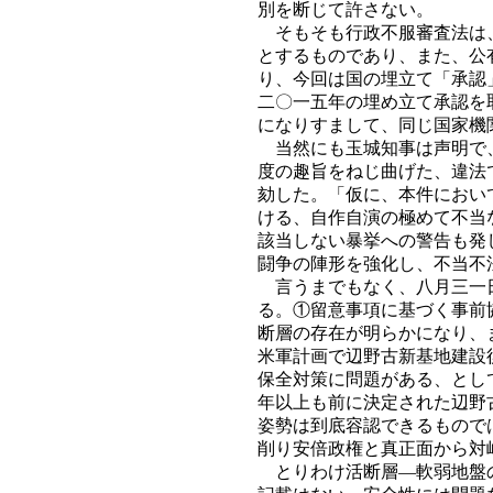
別を断じて許さない。
そもそも行政不服審査法は、
とするものであり、また、公
り、今回は国の埋立て「承認
二〇一五年の埋め立て承認を
になりすまして、同じ国家機
当然にも玉城知事は声明で、
度の趣旨をねじ曲げた、違法
劾した。「仮に、本件におい
ける、自作自演の極めて不当
該当しない暴挙への警告も発
闘争の陣形を強化し、不当不
言うまでもなく、八月三一日
る。①留意事項に基づく事前
断層の存在が明らかになり、
米軍計画で辺野古新基地建設
保全対策に問題がある、とし
年以上も前に決定された辺野
姿勢は到底容認できるもので
削り安倍政権と真正面から対
とりわけ活断層―軟弱地盤の