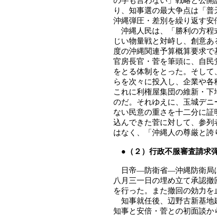
の字も言わない」戦略と公開
り、知事選の最大争点は「普
沖縄弾圧・差別を繰り返す安
沖縄人民は、「勝利の方程式
じい物量戦と対峙し、創意あ
度の沖縄関連予算概算要求で
官房長官・菅を筆頭に、自民
をとる体制をとった。そして
らを次々に投入し、企業や各
これに利権屋集団の維新・下
のだ。それゆえに、玉城デニ
ない民意の重さを十二分に証
込んできた菅に対して、参列
はなく、「沖縄人の尊厳と誇
●（２）行政不服審査請求弾
日帝―防衛省―沖縄防衛局は
八月三一日の埋め立て承認撤
を行った。また撤回の効力を
知事就任後、辺野古新基地建
知事と安倍・菅との初面談か