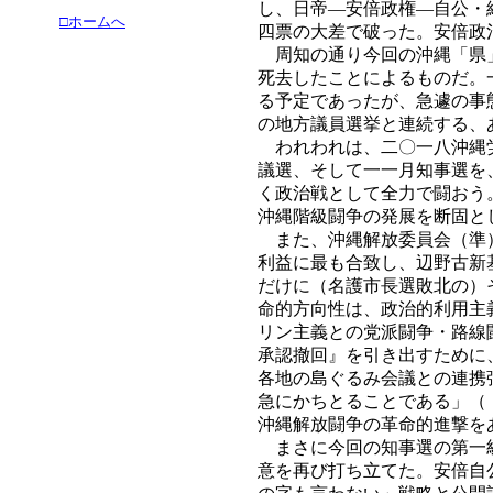
し、日帝―安倍政権―自公・
□ホームへ
四票の大差で破った。安倍政
周知の通り今回の沖縄「県」
死去したことによるものだ。
る予定であったが、急遽の事
の地方議員選挙と連続する、
われわれは、二〇一八沖縄労
議選、そして一一月知事選を
く政治戦として全力で闘おう
沖縄階級闘争の発展を断固と
また、沖縄解放委員会（準）
利益に最も合致し、辺野古新
だけに（名護市長選敗北の）
命的方向性は、政治的利用主
リン主義との党派闘争・路線
承認撤回』を引き出すために
各地の島ぐるみ会議との連携
急にかちとることである」（
沖縄解放闘争の革命的進撃を
まさに今回の知事選の第一級
意を再び打ち立てた。安倍自