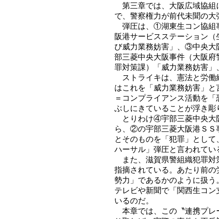
第三章では、大阪広域協組に
で、警察権力が前代未聞の大
弾圧は、①湖東生コン協組事
阪港サービスステーション（
び威力業務妨害」、③中央大
部三菱中央大阪事件（大阪府
罪対策課）「威力業務妨害」
ストライキは、憲法と労働組
はこれを「威力業務妨害」と
＝コンプライアンス活動を「
ぶしにきていることが浮き彫
とりわけ④宇部三菱中央大阪
ら、②の宇部三菱大阪港ＳＳ
とそのものを「犯罪」として
ハーサル」弾圧と言われてい
また、滋賀県警組織犯罪対策
指摘されている。あたり前の
勢力」であるかのように扱う
テレビや新聞で「関西生コン
いるのだ。
本章では、この〝連携プレー