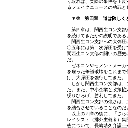
り取れば、実際の事件を正反
るフェイクニュースの功罪と
▼⑤ 第四章 道は険しく
第四章は、関西生コン支部結
を続けてきたかの説明である
関西生コン支部への大弾圧は
〇五年には第二次弾圧を受け
関西生コン支部の闘いの歴史
だ。
ゼネコンやセメントメーカー
を雇った争議破壊をこれまで
け、大弾圧を強行してきた。
しかし関西生コン支部は、こ
た。また、中小企業と政策協
繰りひろげ、勝利してきた。
関西生コン支部の強さは、大
を結合させていることなのだ
以上の四章の後に、「さらに
レイシスト（排外主義者）集
態について、長嶋靖久弁護士