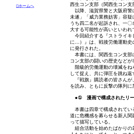
西生コン支部（関西生コン支
□ホームへ
以降、滋賀県警と大阪府警に
未遂」「威力業務妨害」容疑
うち四二名が起訴され、一〇
大する可能性が高いといわれ
今回紹介する『ストライキし
に…）』は、戦後労働運動史
に発行された。
本書には、関西生コン支部に
コン支部の闘いの歴史などが
階級的労働運動の壊滅をねら
して捉え、共に弾圧を跳ね返
『戦旗』購読者の皆さんが、
を読み、ともに反撃の隊列に
●① 漫画で構成されたリ
本書は四章で構成されている
道に危機感を募らせる新人関
って描写している。
組合活動を始めたばかりの若