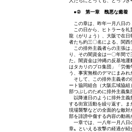
人たちにとっても、とっつき
●② 第一章 醜悪な癒着
この章は、昨年一月八日の
この日から、ヒトラーを礼賛
龍（がりょう）、大阪で在日
者たち約三〇名による、関西
この排外主義者らの主張は、
り、その闇資金は一〇年間で
た。闇資金は沖縄の反基地運
はタカリのプロ集団」「労働
う、事実無根のデマにまみれ
そして、この排外主義者の街
ート協同組合（大阪広域協組
部つぶしのために排外主義集
以降連日のように排外主義集
する街宣活動を繰り返す。ま
現場襲撃などの全面的な敵対
部を誹謗中傷する内容の動画
一章では、一八年一月八日の
章〟といえる攻撃の経過が紹