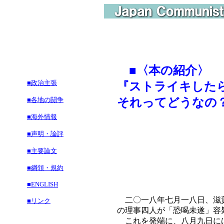
■
〈本の紹介〉
■政治主張
『ストライキした
■各地の闘争
それってどうなの
■海外情報
■声明・論評
■主要論文
■綱領・規約
■ENGLISH
二〇一八年七月一八日、滋賀
■リンク
の理事四人が「恐喝未遂」容
これを発端に、八月九日には