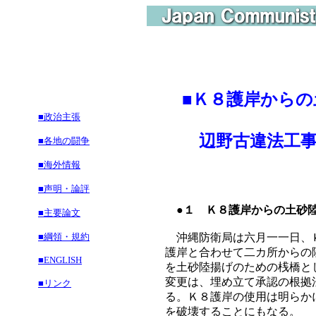
■
Ｋ８護岸からの
■政治主張
辺野古違法工事
■各地の闘争
■海外情報
■声明・論評
●１ Ｋ８護岸からの土砂
■主要論文
■綱領・規約
沖縄防衛局は六月一一日、Ｋ
護岸と合わせて二カ所からの
■ENGLISH
を土砂陸揚げのための桟橋と
変更は、埋め立て承認の根拠
■リンク
る。Ｋ８護岸の使用は明らか
を破壊することにもなる。