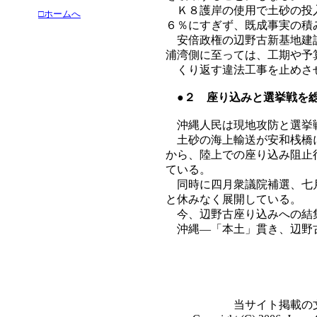
Ｋ８護岸の使用で土砂の投入
□ホームへ
６％にすぎず、既成事実の積
安倍政権の辺野古新基地建設
浦湾側に至っては、工期や予
くり返す違法工事を止めさ
●２ 座り込みと選挙戦を
沖縄人民は現地攻防と選挙
土砂の海上輸送が安和桟橋に
から、陸上での座り込み阻止
ている。
同時に四月衆議院補選、七月
と休みなく展開している。
今、辺野古座り込みへの結
沖縄―「本土」貫き、辺野古
当サイト掲載の