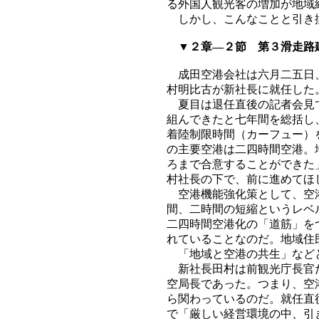
る外国人観光客の増加が地域
しかし、こんなことと引き換
▼２章―２節 第３滑走路
成田空港会社は六月二五日、
村明比古が新社長に就任した
夏目は退任直後の記者会見で
組んできたと七年間を総括し
着陸制限時間（カーフュー）
の主要空港は二四時間空港。
ろまで合意することができた
村社長の下で、前に進めてほ
空港機能強化策として、空港
間、二時間の短縮というレベ
二四時間空港化の「道筋」を
れていることなのだ。地域住
「地域と空港の共生」などと
新社長田村は前観光庁長官だ
空局長であった。つまり、空
ら関わっているのだ。就任直
で「厳しい経営環境の中、引