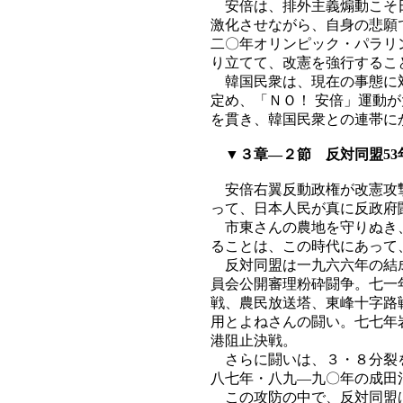
安倍は、排外主義煽動こそ日
激化させながら、自身の悲願
二〇年オリンピック・パラリ
り立てて、改憲を強行するこ
韓国民衆は、現在の事態に対
定め、「ＮＯ！ 安倍」運動
を貫き、韓国民衆との連帯に
▼３章―２節 反対同盟53
安倍右翼反動政権が改憲攻撃
って、日本人民が真に反政府
市東さんの農地を守りぬき、
ることは、この時代にあって
反対同盟は一九六六年の結成
員会公開審理粉砕闘争。七一
戦、農民放送塔、東峰十字路
用とよねさんの闘い。七七年
港阻止決戦。
さらに闘いは、３・８分裂を
八七年・八九―九〇年の成田
この攻防の中で、反対同盟は