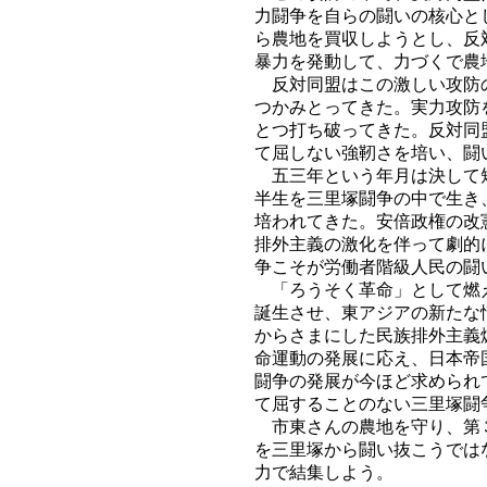
力闘争を自らの闘いの核心と
ら農地を買収しようとし、反
暴力を発動して、力づくで農
反対同盟はこの激しい攻防の
つかみとってきた。実力攻防
とつ打ち破ってきた。反対同
て屈しない強靭さを培い、闘
五三年という年月は決して短
半生を三里塚闘争の中で生き
培われてきた。安倍政権の改
排外主義の激化を伴って劇的
争こそが労働者階級人民の闘
「ろうそく革命」として燃え
誕生させ、東アジアの新たな
からさまにした民族排外主義
命運動の発展に応え、日本帝
闘争の発展が今ほど求められ
て屈することのない三里塚闘
市東さんの農地を守り、第３
を三里塚から闘い抜こうではな
力で結集しよう。