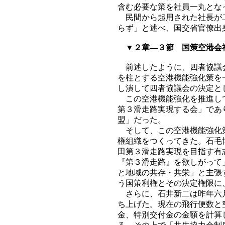
含む必要な策を社員一丸とな
民間から起用された社長が二
らず」と述べ、国交省官僚出
▼２章―３節 国策空港会
前述したように、四者協議会
を柱とする空港機能強化策を
し潰して四者協議会の決定と
この空港機能強化を推進して
第３滑走路実現する会」であ
盟」だった。
そして、この空港機能強化策
権組織をつくってきた。石毛
田第３滑走路実現を目指す有
『第３滑走路』を欲しがって
と地域の共存・共栄」と主張
う国策利権とその決定権限に
さらに、石井新二は昨年六月
ち上げた。現在の飛行便数と
金、特別交付金の金額を計算