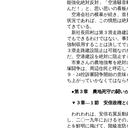
能強化絶対反対」「空港騒音
んだ！」と、思い思いの看板
空港会社の横暴が続き、首長
状況であれば、この憤怒は絶
てきている。
新社長田村は第３滑走路建設
でもできるわけではない。事
強制収用することは決してで
３滑走路建設阻止は可能なの
だ。空港建設を絶対に阻止す
市東さんの農地強奪を絶対に
塚闘争は、周辺住民と呼応し
９・24控訴審闘争開始の意
ち上がっていかなくてはなら
●第３章 農地死守の闘い
▼３章―１節 安倍政権と
われわれは、安倍右翼反動政
し、二〇一九年におけるその
とを鮮明に掲げて、階級攻防