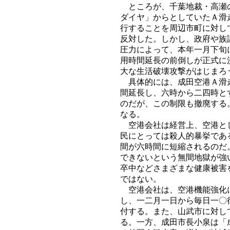
ところが、千葉地裁・高瀬の
ダイヤ」からとしていたＡ滑
行することを周辺市町に対し
反対した。しかし、政府や族
圧力によって、本年一月下旬
用時間延長の前倒しが正式に
大な生活破壊攻撃がはじまろ
具体的には、成田空港Ａ滑走
間延長し、六時から二四時と
のだが、この制限も撤廃する
なる。
空港会社は経営上、空港とし
民にとっては殺人的暴挙であ
間が六時間に短縮されるのだ
できないという無間地獄が強
卒中などさまざまな健康被害
ではない。
空港会社は、空港機能強化に
し、一二月一日から毎日一〇
付する。また、山武市に対し
る。一方、成田市長小泉は「