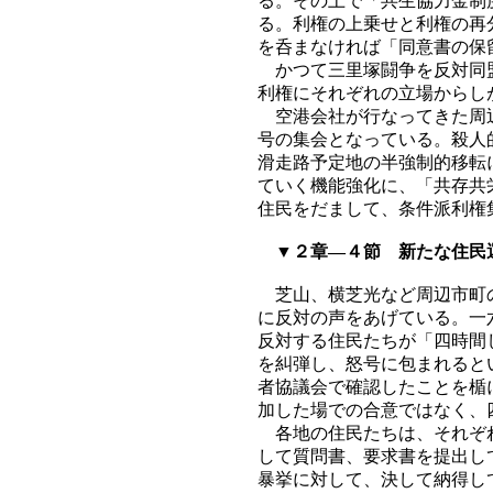
る。その上で「共生協力金制
る。利権の上乗せと利権の再
を呑まなければ「同意書の保
かつて三里塚闘争を反対同盟
利権にそれぞれの立場からし
空港会社が行なってきた周辺
号の集会となっている。殺人
滑走路予定地の半強制的移転
ていく機能強化に、「共存共
住民をだまして、条件派利権
▼２章―４節 新たな住民
芝山、横芝光など周辺市町の
に反対の声をあげている。一
反対する住民たちが「四時間
を糾弾し、怒号に包まれると
者協議会で確認したことを楯
加した場での合意ではなく、
各地の住民たちは、それぞれ
して質問書、要求書を提出し
暴挙に対して、決して納得し