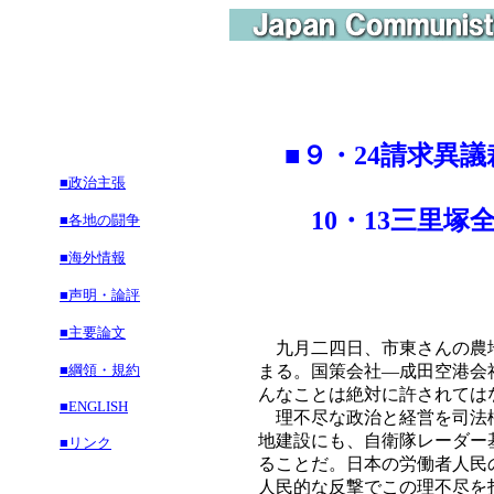
■
９・24請求異
■政治主張
10・13三里塚
■各地の闘争
■海外情報
■声明・論評
■主要論文
九月二四日、市東さんの農地
■綱領・規約
まる。国策会社―成田空港会
んなことは絶対に許されては
■ENGLISH
理不尽な政治と経営を司法権
地建設にも、自衛隊レーダー
■リンク
ることだ。日本の労働者人民
人民的な反撃でこの理不尽を