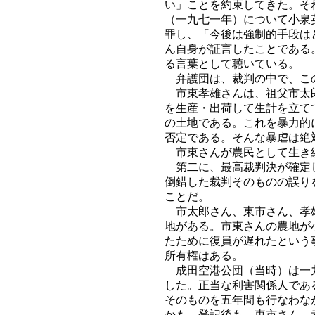
い」ことを約束してきた。そ
（一九七一年）について小泉
罪し、「今後は強制的手段は
ん自身が証言したことである
る言葉として聴いている。
弁護団は、裁判の中で、こ
市東孝雄さんは、祖父市太郎
を生産・出荷して生計を立て
の土地である。これを暴力的
否定である。そんな暴虐は絶
市東さんが農民として生き続
第二に、最高裁判決が確定し
倒錯した裁判そのものの誤り
ことだ。
市太郎さん、東市さん、孝雄
地がある。市東さんの農地が
たために復員が遅れたという
所有権はある。
成田空港公団（当時）は一九
した。正当な利害関係人であ
そのものを五年間も行なわな
かも、登記後も、東市さん、