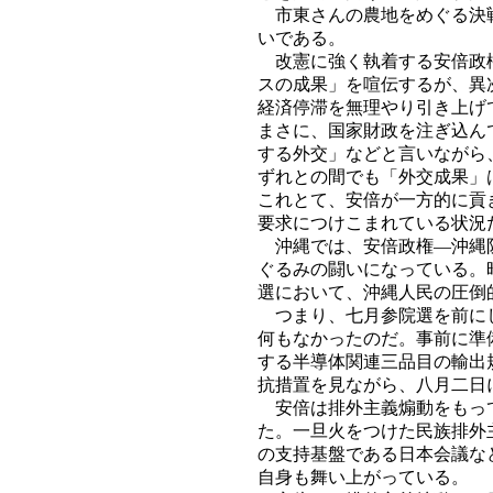
市東さんの農地をめぐる決戦
いである。
改憲に強く執着する安倍政権
スの成果」を喧伝するが、異
経済停滞を無理やり引き上げ
まさに、国家財政を注ぎ込ん
する外交」などと言いながら
ずれとの間でも「外交成果」
これとて、安倍が一方的に貢
要求につけこまれている状況
沖縄では、安倍政権―沖縄防
ぐるみの闘いになっている。
選において、沖縄人民の圧倒
つまり、七月参院選を前にし
何もなかったのだ。事前に準
する半導体関連三品目の輸出
抗措置を見ながら、八月二日
安倍は排外主義煽動をもって
た。一旦火をつけた民族排外
の支持基盤である日本会議な
自身も舞い上がっている。