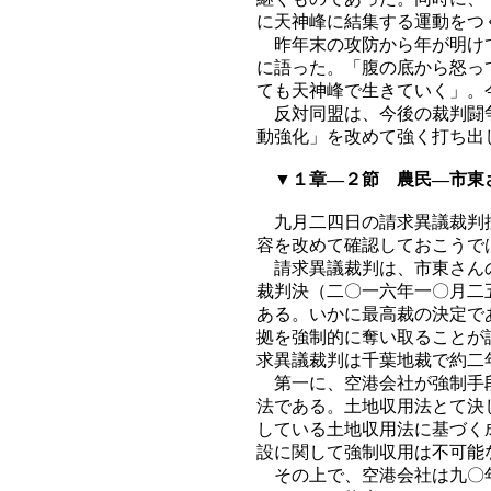
に天神峰に結集する運動をつ
昨年末の攻防から年が明けて
に語った。「腹の底から怒っ
ても天神峰で生きていく」。
反対同盟は、今後の裁判闘争
動強化」を改めて強く打ち出
▼１章―２節 農民―市東
九月二四日の請求異議裁判控
容を改めて確認しておこうで
請求異議裁判は、市東さんの
裁判決（二〇一六年一〇月二
ある。いかに最高裁の決定で
拠を強制的に奪い取ることが
求異議裁判は千葉地裁で約二
第一に、空港会社が強制手段
法である。土地収用法とて決
している土地収用法に基づく
設に関して強制収用は不可能
その上で、空港会社は九〇年