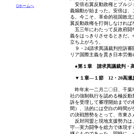
安倍右翼反動政権とブルジョ
□ホームへ
義煽動が始まった。安倍は、
る。今こそ、革命的祖国敗北
翼反動政権を打倒しなければ
五三年にわたって反政府闘争
義をはっきりさせるときだ。
立ち上がろう。
９・24請求異議裁判控訴審
リア国際主義を貫き日本労働
●第１章 請求異議裁判・高
▼１章―１節 12・20高瀬
昨年末一二月二〇日、千葉地
社の強制執行を認める極反動
訴を受理して審理開始までの
間）、法的には空白の時間が
の決戦態勢をとって、市東さ
反対同盟と現地支援勢力は、
守―実力闘争を総力で体現す
継ぐものであった。同時に、