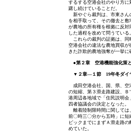
するする空港会社のやり方に
躇し続けていることだ。
新やぐら裁判は、市東さんの
を相手取って、その撤去と敷
が農地の所有権を根拠に反対
した過程を改めて問うている
これらの裁判の証拠は、同時
空港会社の違法な農地買収が
きた詐欺的農地強奪が一挙に
●第２章 空港機能強化策
▼２章―１節 19年冬ダイ
成田空港会社、国、県、空港
の短縮、第３滑走路建設、Ｂ
港周辺各地域で「住民説明会
四者協議会の決定となった。
離着陸制限時間に関しては、
前〇時三〇分から五時」に短
ピックまでにまずＡ滑走路の
めていた。