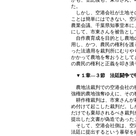
た。
しかし、空港会社が土地その
ことは簡単にはできない。空
農業会議、千葉県知事堂本に
にして、市東さんを被告とし
自作農育成を目的とし農地の
用し、かつ、農民の権利を護
った法適用を裁判所にむりや
かかって農地を奪おうとして
の農民の権利と正義を叩き潰
▼１章―３節 法廷闘争で
農地法裁判での空港会社の狡
強権的農地強奪ゆえに、その
耕作権裁判は、市東さんが耕
め付けて起こした裁判だ。し
だけでも棄却されるべき裁判
提出した文書が偽造であった
そして、空港会社側は、空港
法廷に提出するという暴挙を