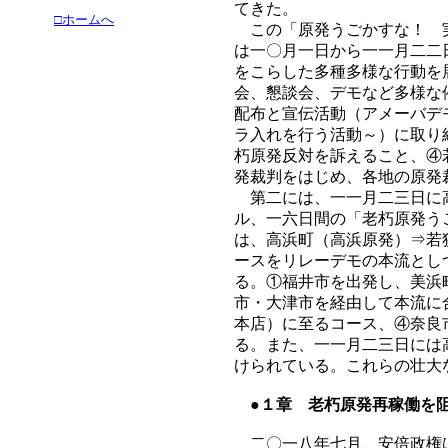
てきた。
□ホームへ
この「原発うごかすな！ 実
は一〇月一日から一一月二二
をこらした多種多様な行動を
会、懇談会、デモなど多様な
配布と宣伝活動（アメーバデ
ラ入れを行う活動～）に取り
朽原発反対を訴えること、④
発裁判をはじめ、各地の原発
第二には、一一月二三日に高
ル、一六日間の「老朽原発う
は、高浜町（高浜原発）⇒若
ースをリレーデモの本流とし
る。①福井市を出発し、美浜
市・大津市を経由して本流に
本店）に至るコース、④奈良
る。また、一一月二三日には
けられている。これらの壮大
●１章 老朽原発再稼働を
二〇一八年七月、安倍政権は