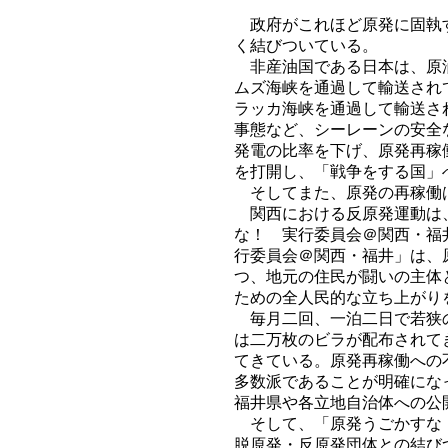
政府がこれほど原発に固執す
く結びついている。
非産油国である日本は、原油
ムズ海峡を通過して輸送され
ラッカ海峡を通過して輸送さ
事態など、シーレーンの安全
発電の比率を下げ、原発再稼
を打開し、「戦争をする国」
そしてまた、原発の再稼働は
関西における反原発運動は、
な！ 実行委員会＠関西・福
行委員会＠関西・福井」は、
つ、地元の住民が闘いの主体
ための全人民的な立ち上がり
毎月二回、一泊二日で若狭の
は二万枚のビラが配布されて
てきている。原発再稼働への
多数派であることが明確にな
福井県や各立地自治体への公
そして、「原発うごかすな！
脱原発・反原発団体との結び