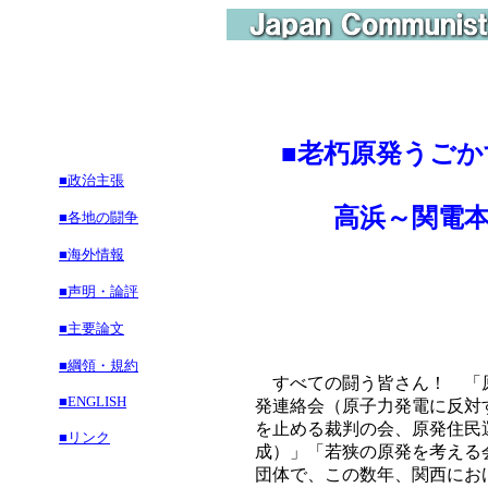
■
老朽原発うごか
■政治主張
高浜～関電本店
■各地の闘争
■海外情報
■声明・論評
■主要論文
■綱領・規約
すべての闘う皆さん！ 「原
■ENGLISH
発連絡会（原子力発電に反対
を止める裁判の会、原発住民
■リンク
成）」「若狭の原発を考える
団体で、この数年、関西にお