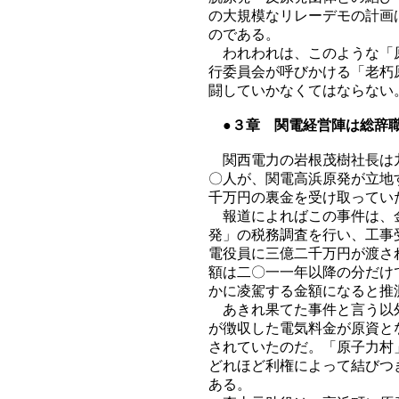
の大規模なリレーデモの計画
のである。
われわれは、このような「原
行委員会が呼びかける「老朽
闘していかなくてはならない
●３章 関電経営陣は総辞職
関西電力の岩根茂樹社長は九
〇人が、関電高浜原発が立地
千万円の裏金を受け取ってい
報道によればこの事件は、金
発」の税務調査を行い、工事
電役員に三億二千万円が渡さ
額は二〇一一年以降の分だけ
かに凌駕する金額になると推
あきれ果てた事件と言う以外
が徴収した電気料金が原資と
されていたのだ。「原子力村
どれほど利権によって結びつ
ある。