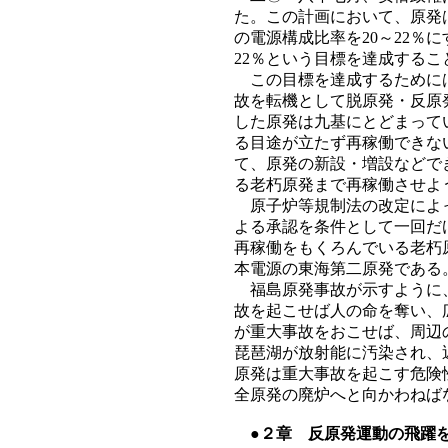
た。この計画において、原発
の電源構成比率を20～22％
22％という目標を達成する
この目標を達成するためには
故を転機として脱原発・反原
した原発は九基にとどまって
る目途が立たず再稼働できな
て、原発の新設・増設などで
る老朽原発まで再稼働させよ
原子炉等規制法の改定によっ
よる承認を条件として一回だ
再稼働をもくろんでいる老朽
本電源の東海第二原発である
福島原発事故が示すように、
故を起こせば人の命を奪い、
が重大事故をおこせば、周辺
琵琶湖が放射能に汚染され、
原発は重大事故を起こす危険
全原発の廃炉へと向かわねば
●２章 反原発運動の飛躍を