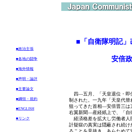
■
「自衛隊明記」
■政治主張
安倍政権を
■各地の闘争
■海外情報
■声明・論評
■主要論文
四―五月、「天皇退位・即位
■綱領・規約
制された。一九年「天皇代替
狙ってきた首相―安倍晋三は
■ENGLISH
右翼新聞―産経紙上で、「自
■リンク
経済格差を拡大し労働者人民
計疑獄の真実は隠蔽され続け
ることを見抜き、あらためて