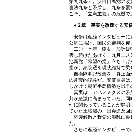
第九九条）。安倍自民党の改
憲法九条と矛盾し、九条を覆
こそ、「立憲主義」の危機で
●２章 事実を改竄する安
安倍は産経インタビューにお
公約に掲げ、国民の審判を仰
二〇一七年、森友・加計疑獄
否し続けたあげく、九月二八
池新党「希望の党」立ち上げ
党が、衆院選を現状維持で乗
自衛隊明記改憲を「真正面か
の常套的詭弁だ。安倍自身は
しかけて朝鮮半島情勢を戦争
真実は、アベノミクスの矛盾
判が急激に高まっていた。同
件に関わっていることが鮮明
ていた土壇場の、国会追及回
奇襲解散と野党の混乱に乗じ
だ。
さらに産経インタビューでは