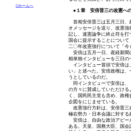
□ホームへ
●１章 安倍晋三の改憲へ
首相安倍晋三は五月三日、政
オメッセージを送り、改憲強
記し、違憲論争に終止符を打
国会に提示することについて
二〇年改憲強行について「今
安倍は五月一日、産経新聞の
相単独インタビューを三日の
インタビュー冒頭で安倍は、
い」と述べた。安倍政権は、
うとしているのだ。
同インタビューで安倍は、「
の方々に賛成していただける
く、国民民主党も含め、政権
企図をにじませている。
改憲強行方針は、安倍晋三自
極右勢力・日本会議に対する
安倍は、自由な政治アピール
ある。天皇、国務大臣、国会