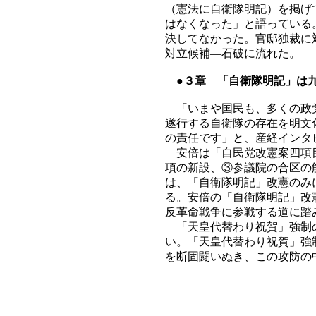
（憲法に自衛隊明記）を掲げ
はなくなった」と語っている
決してなかった。官邸独裁に
対立候補―石破に流れた。
●３章 「自衛隊明記」は
「いまや国民も、多くの政党
遂行する自衛隊の存在を明文
の責任です」と、産経インタ
安倍は「自民党改憲案四項目
項の新設、③参議院の合区の
は、「自衛隊明記」改憲のみ
る。安倍の「自衛隊明記」改
反革命戦争に参戦する道に踏
「天皇代替わり祝賀」強制の
い。「天皇代替わり祝賀」強
を断固闘いぬき、この攻防の
（香