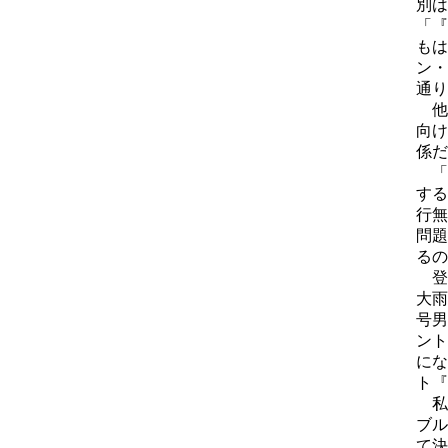
別は
「『
もは
ン・
通り
他
向け
係だ
「
する
行無
問題
るの
登
大雨
号男
ント
にな
ト『
私
ブル
て決