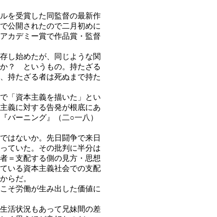
ルを受賞した同監督の最新作
で公開されたので二月初めに
アカデミー賞で作品賞・監督
存し始めたが、同じような関
か？ というもの。持たざる
、持たざる者は死ぬまで持た
で「資本主義を描いた」とい
主義に対する告発が根底にあ
『バーニング』（二○一八）
ではないか。先日闘争で来日
っていた。その批判に半分は
者＝支配する側の見方・思想
ている資本主義社会での支配
からだ。
こそ労働が生み出した価値に
生活状況もあって兄妹間の差