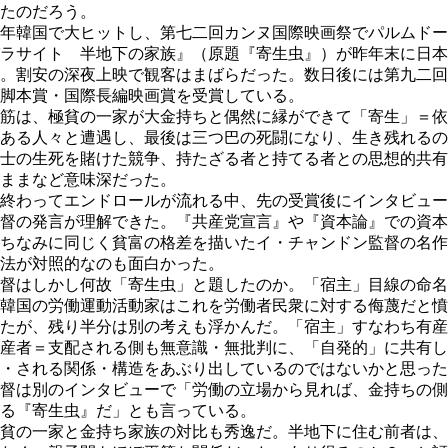
たのだろう。
年韓国で大ヒットし、第七二回カンヌ国際映画祭でパルムドー
ラサイト 半地下の家族』（原題『寄生虫』）が昨年末に日本
。割安の深夜上映で観客はまばらだった。数日後には第九二回
脚本賞・国際長編映画賞を受賞している。
筋は、極貧の一家が大金持ちと偶然に縁ができて「寄生」＝依
ある人々と遭遇し、最後は三つ巴の死闘になり、生き残れるの
士の生死を賭けた競争、持たざる者と持てる者との思想的共有
ままなど意味深だった。
終わってエンドロールが流れる中、先の受賞後にインタビュー
督の発言が理解できた。『共産党宣言』や『資本論』での資本
ちなみに同じく貧富の格差を描いたイ・チャンドン監督の名作
法が対照的なのも面白かった。
督はしかし何故「寄生虫」と題したのか。「宿主」目線の命名
韓国の労働運動活動家はこれを労働者民衆に対する侮蔑だと憤
たが、残り半分は別の考えも浮かんだ。「宿主」すなわち有産
産者＝支配される側も無意識・無批判に、「自発的」に共有し
・される関係・構造をあぶり出しているのではないかと思った
督は別のインタビューで「労働の立場から見れば、金持ちの側
る『寄生虫』だ」とも言っている。
貧の一家と金持ち家族の対比も秀逸だ。半地下に住む前者は、