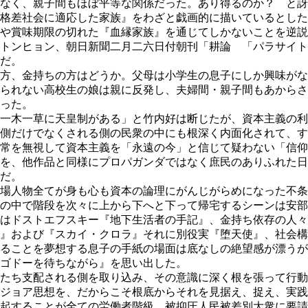
なく、親子間もほぼ平等な関係だった。あり得るのか？ と訝
格差社会に適応した家族』をわざと戯画的に描いているとした
や賞味期限の切れた『血縁家族』を通じてしかないことを逆説
トンヒョン、朝日新聞二月二六日付朝刊「耕論 「パラサイト
だ。
方、金持ちの方はどうか。父母は小学生の息子にしか興味がな
られない高校生の娘は親に反発し、夫婦間・親子間もあからさ
った。
一木一草に天皇制がある」と竹内好は断じたが、資本主義の利
側だけでなくされる側の民衆の中にも根深く内面化されて、す
常を無視して資本主義を「永遠の今」と信じて疑わない「信仰
を、他作品と同様にプロパガンダではなく庶民のありふれた日
だ。
場人物全てが身も心も資本の論理にがんじがらめになった不条
の中で階段を次々に上から下へと下って帰宅するシーンは安部
はドストエフスキー『地下生活者の手記』、金持ち依存の人々
』および『スカイ・クロラ』それに別役実『堕天使』、社会構
ることを夢想する息子の手紙の場面は底なしの絶望感が漂うが
ゴドーを待ちながら』を思い出した。
たち支配される側を取り込み、その意識に深く根を張って行動
ジョア思想を、だからこそ根底からそれを見据え、捉え、実践
起することが全ての労働者階級、被抑圧人民被差別大衆に要請