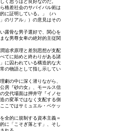
しく思うほど良好なのだ。
ら格差社会のサバイバル術は
的に証明している。」（ハ
」のリアル」）の意見はその
い露骨な男子選好で、関心を
まな男尊女卑の絶対的主従関
潤追求原理と差別思想が支配
べてに始めと終わりがある諸
」に囚われている構造的な大
常の物語として指し示してい
理劇の中に深く潜りながら、
公房『砂の女』、モールス信
の交代場面は押井守『イノセ
造の変革ではなく支配する側
ここではサミュエル・ベケッ
を全的に規制する資本主義＝
的に「こそぎ落とす」、そし
される。