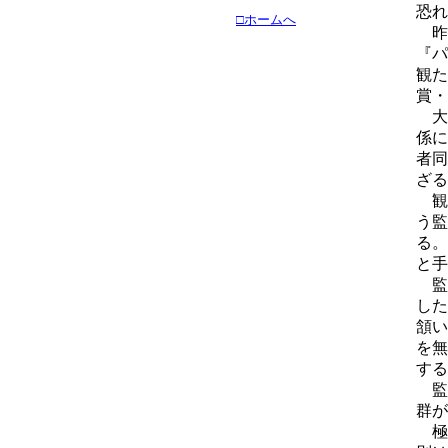
恐れ
□ホームへ
昨
『パ
観た
賞・
大
係に
者同
ざる
観
う監
る。
と手
監
した
頷い
を無
する
監
群が
極