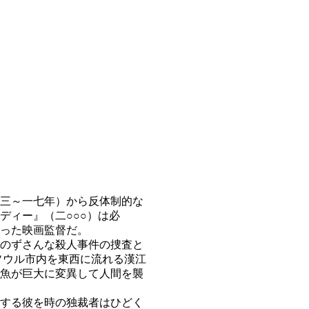
三～一七年）から反体制的な
ディー』（二○○○）は必
った映画監督だ。
のずさんな殺人事件の捜査と
ソウル市内を東西に流れる漢江
魚が巨大に変異して人間を襲
する彼を時の独裁者はひどく