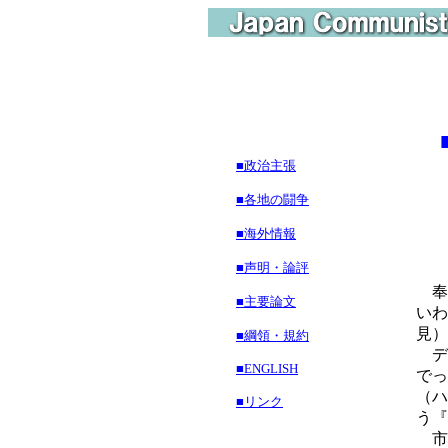
■政治主張
『
■各地の闘争
■海外情報
■声明・論評
奉
■主要論文
いわ
見）
■綱領・規約
デ
■ENGLISH
でっ
（ハ
■リンク
う『
市