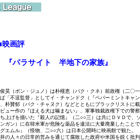
■
映画評
パラサイト 半地下の家族』
俊昊（ボン・ジュノ）は朴槿恵（パク・クネ）前政権（二〇一
ば「不逞監督」としてイ・チャンドク（『ペパーミントキャン
、朴贊郁（パク・チャヌク）などとともにブラックリストに載
ビュー作の『ほえる犬は噛まない』、軍事独裁政権下での警察
ち上げを描いた『殺人の記憶』（二○○三）は共にＤＶＤで、
ンガン）に在韓米軍が危険な薬品を違法に大量廃棄したことで
グエムル』（怪物、二○○六）は日本公開時に映画館で観た。
井の人々の日常的営みを通じて腐敗した政府や米国を鋭く批判