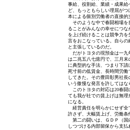
事給、役割給、業績・成果給
ど、もっともらしい理屈がつ
本による個別労働者の直接的
そのような中で春闘相場を良
ることがみんなの幸せにつな
を上げ続けることは競争力を
言をおこなっている。自らの
と主張しているのだ。
だがトヨタの現預金は一九年
は二兆五八七億円で、三月末
に典型的な手法、つまり下請
死寸前の低賃金、長時間労働
してきた。その豊田彰男社長
いう傲慢な発言を許してはな
このトヨタの対応は20春闘
ても我が社での賃上げは無理
になる。
経営責任を明らかにせず全て
許さず、大幅賃上げ、労働条
第二の闘いは、ＧＤＰ（国内
しつづける内部留保から支払