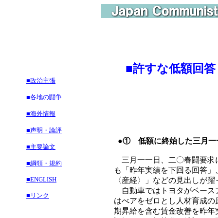
■
許すな低額回答
■政治主張
■各地の闘争
■海外情報
■声明・論評
●① 低額に終始した三月一
■主要論文
三月一一日、二〇春闘要求に
■綱領・規約
も「昨年実績を下回る回答」
■ENGLISH
〈産経〉」などの見出しが躍
自動車ではトヨタがベースア
■リンク
はべアをゼロとし人材育成の
期昇給を含む賃金改善を昨年