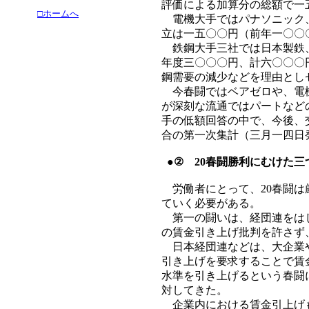
評価による加算分の総額で一
□ホームへ
電機大手ではパナソニック、
立は一五〇〇円（前年一〇〇
鉄鋼大手三社では日本製鉄、
年度三〇〇〇円、計六〇〇〇
鋼需要の減少などを理由とし
今春闘ではベアゼロや、電機
が深刻な流通ではパートなど
手の低額回答の中で、今後、
合の第一次集計（三月一四日
●② 20春闘勝利にむけた三
労働者にとって、20春闘は
ていく必要がある。
第一の闘いは、経団連をはじ
の賃金引き上げ批判を許さず
日本経団連などは、大企業や
引き上げを要求することで賃
水準を引き上げるという春闘
対してきた。
企業内における賃金引上げも