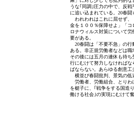
粛」に対し少しでも批判的な
うな｢同調｣圧力の中で、反
に追い込まれている。20春闘
われわれはこれに屈せず、「
金を１００％保障せよ」「コ
ロナウィルス対策について労
要がある。
20春闘は「不要不急」の行
ある。非正規労働者などは職
その後には五月の連休も待ち
行にむけて努力しなければな
ばならない。あらゆる創意工
横並び春闘批判、景気の低迷
労働者、労働組合、とりわけ
を梃子に、｢戦争をする国造
働ける社会｣の実現にむけて