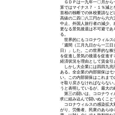
ＧＤＰは一九年一〇月から一
算ではマイナス７・１％減と
首相の独断での休校要請など
高値の二四〇八三円から六六
中止、外国人旅行者の減少、
更なる景気後退は不可避であ
る。
世界的にもコロナウィルスの
「週間（三月九日から一三日
日）」した。この世界的な株
を促進し景気の後退を促進す
経済状況を理由として賃金引
しかし大企業には四四九兆円
ある。全企業の内部留保は七
い。この内部留保はこれまで
そ取り戻さなければならない
うと表明しているが、最大の
第三の闘いは、コロナウィル
求に組み込んで闘いぬくこと
コロナウィルスの感染拡大対
がり、労働者、民衆のあらゆ