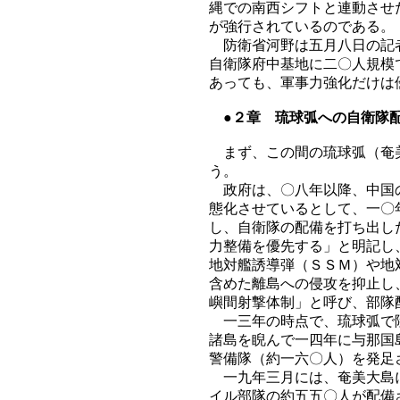
縄での南西シフトと連動させ
が強行されているのである。
防衛省河野は五月八日の記者
自衛隊府中基地に二〇人規模
あっても、軍事力強化だけは
●２章 琉球弧への自衛隊
まず、この間の琉球弧（奄美
う。
政府は、〇八年以降、中国の
態化させているとして、一〇
し、自衛隊の配備を打ち出し
力整備を優先する」と明記し
地対艦誘導弾（ＳＳＭ）や地
含めた離島への侵攻を抑止し
嶼間射撃体制」と呼び、部隊
一三年の時点で、琉球弧で陸
諸島を睨んで一四年に与那国
警備隊（約一六〇人）を発足
一九年三月には、奄美大島に
イル部隊の約五五〇人が配備