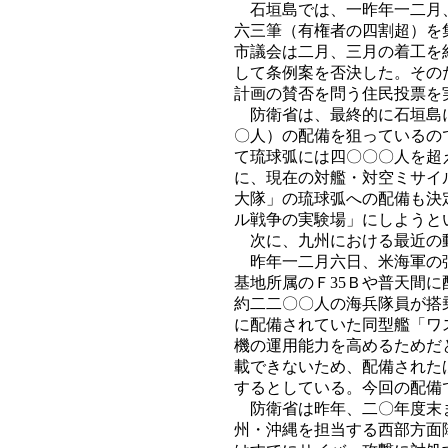
石垣島では、一昨年一二月、
六三筆（有権者の四割超）を
市議会は二月、三月の着工を
して条例案を否決した。その
計画の賛否を問う住民投票を
防衛省は、最終的に石垣島に
〇人）の配備を狙っているの
て琉球弧には四〇〇〇人を超
に、現在の対艦・対空ミサイ
大隊」の琉球弧への配備も決
ル戦争の実験場」にしようと
次に、九州における最近の動
昨年一二月六日、米海軍の強
基地所属のＦ35Ｂや普天間
約二二〇〇人の海兵隊員が搭
に配備されていた同型艦「ワ
機の運用能力を高めるためだ
載できないため、配備された
するとしている。今回の配備
防衛省は昨年、二〇年度末ま
州・沖縄を担当する西部方面