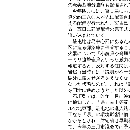
の奄美基地分遣隊も配備され
今年四月には、宮古島におい
隊の約三八〇人が先に配置さ
える配備が行われた。宮古島
る。五日に部隊配備の完了式
追い込まれている。
駐屯地は島中心部にあるため
区に造る弾薬庫に保管するこ
火器について「小銃弾や発煙
一ミリ迫撃砲弾といった威力
報道すると、反対する住民は
岩屋（当時）は「説明が不十
島外に撤去せざるをえなくな
なった状態なのだ。これは「
を円滑に進めようとした以外
石垣島では、昨年一月に沖縄
に通知した。「県」赤土等流
ルの北東部、駐屯地の進入路
工なら「県」の環境影響評価
かかるとされ、防衛省は早期
て、今年の三月市議会では予