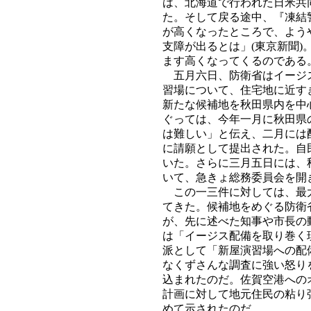
は、北海道で行われた日米共
た。そして戻る途中、『凍結
が高くなったところで、よう
支障が出るとは」(東京新聞
ます高くなってくるのである
五月六日、防衛省はイージス
習場について、住宅地に近す
新たな候補地を秋田県内を中
ぐっては、今年一月に秋田県
は難しい」と伝え、二月には
に請願として提出された。自
いた。さらに三月五日には、
いて、急きょ総務委員会を開
この一三件に対しては、最大
てきた。候補地をめぐる防衛
が、先に述べた知事や市長の
は「イージス配備を取り巻く
派として「新屋演習場への配
なくずさんな調査に強い怒り
込まれたのだ。佐賀空港への
計画に対して地元住民の粘り
めて示されたのだ。