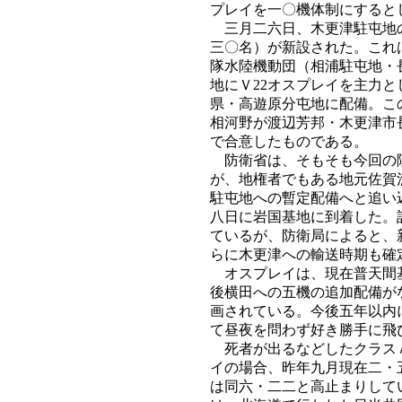
プレイを一〇機体制にすると
三月二六日、木更津駐屯地の
三〇名）が新設された。これ
隊水陸機動団（相浦駐屯地・
地にＶ22オスプレイを主力と
県・高遊原分屯地に配備。こ
相河野が渡辺芳邦・木更津市
で合意したものである。
防衛省は、そもそも今回の陸
が、地権者でもある地元佐賀
駐屯地への暫定配備へと追い
八日に岩国基地に到着した。
ているが、防衛局によると、
らに木更津への輸送時期も確
オスプレイは、現在普天間基
後横田への五機の追加配備が
画されている。今後五年以内
て昼夜を問わず好き勝手に飛
死者が出るなどしたクラスＡ
イの場合、昨年九月現在二・
は同六・二二と高止まりして