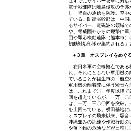
はすでにサイバー攻撃に対処
電子戦部隊は離島侵攻の予兆
し、陸自の通信を防護。空中
ている。防衛省幹部は「中国
るサイバー、電磁波の領域で
や、脅威圏外からの迎撃に重
団や即応機動連隊（熊本市）
初動対処部隊が集約される」
●３章 オスプレイをめぐ
在日米軍の空輸拠点である横
れ、それにともない軍用機の
ていることが福生市の「航空
軍用機の離着陸に伴う騒音を
は、これまで〇一年度以降で
回を超えているが、一万一〇
は、一万二三〇〇回を突破。
を上回っている。横田基地に
オスプレイの飛来以来、騒音
沖縄並みの訓練や作戦行動の
や落下物の危険などが日増し