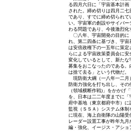
る四月六日に「宇宙基本計画
された。締め切りは四月二七
であり、すでに締め切られて
い。宇宙軍の創設やサイバー
わる問題であり、今後激烈化
〇八年、宇宙開発の目的に「
れ、第二四条に基づき、宇宙
は安倍政権下の一五年に策定
らによる宇宙政策委員会に安
変化しているとして、新たな
募集をおこなったのである。
は捨て去る」という代物だ。
現防衛大綱（一八年一二月）
防衛力強化を打ち出し、その
（領域横断作戦)」をかかげ
を、日本は二二年度までに「
府中基地（東京都府中市）に
監視（ＳＳＡ）システム体制
に現在、海上自衛隊の山陽受
レーダー設置工事が昨年九月
編・強化、イージス・アショ