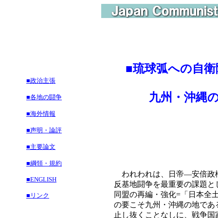
■
琉球弧への自衛
■政治主張
九州・沖縄の戦
■各地の闘争
■海外情報
■声明・論評
■主要論文
■綱領・規約
われわれは、日帝―安倍政権
■ENGLISH
反基地闘争を最重要の課題と
同盟の再編・強化=「日本全
■リンク
の要こそ九州・沖縄の地であ
止し抜くことなしに、戦争国