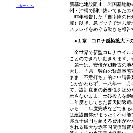
新基地建設阻止、岩国基地撤
□ホームへ
州・沖縄で闘い抜いてきたの
昨年報告した「自衛隊の日米
載）以降、急ピッチで進む琉
スプレイをめぐる動きを報告
●１章 コロナ感染拡大下
全世界で新型コロナウイルス
ことのできない動きをまず、
第一は、安倍が辺野古の地盤
大し、「県」独自の緊急事態
まま「不意打ち」的に申請書
もかかわらず、一八年一二月
て、設計変更の必要性を認め
示さないまま、土砂投入を継
二年度としてきた普天間返還
から二二年度完成などできる
は建設自体がまったく不可能
兆五千億円を超える費用がか
される膨大な赤字国債償還費