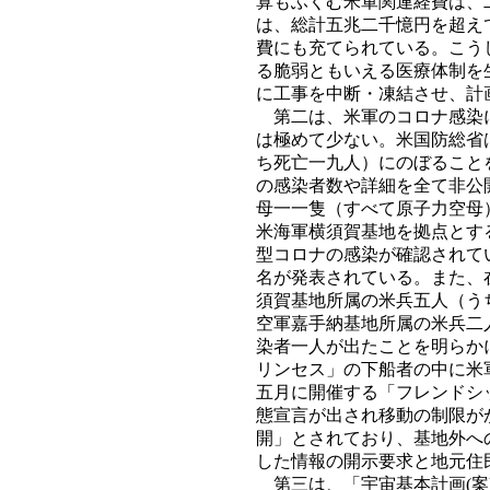
算もふくむ米軍関連経費は、
は、総計五兆二千憶円を超え
費にも充てられている。こう
る脆弱ともいえる医療体制を
に工事を中断・凍結させ、計
第二は、米軍のコロナ感染に
は極めて少ない。米国防総省
ち死亡一九人）にのぼること
の感染者数や詳細を全て非公
母一一隻（すべて原子力空母
米海軍横須賀基地を拠点とす
型コロナの感染が確認されて
名が発表されている。また、
須賀基地所属の米兵五人（う
空軍嘉手納基地所属の米兵二
染者一人が出たことを明らか
リンセス」の下船者の中に米
五月に開催する「フレンドシ
態宣言が出され移動の制限が
開」とされており、基地外へ
した情報の開示要求と地元住
第三は、「宇宙基本計画(案