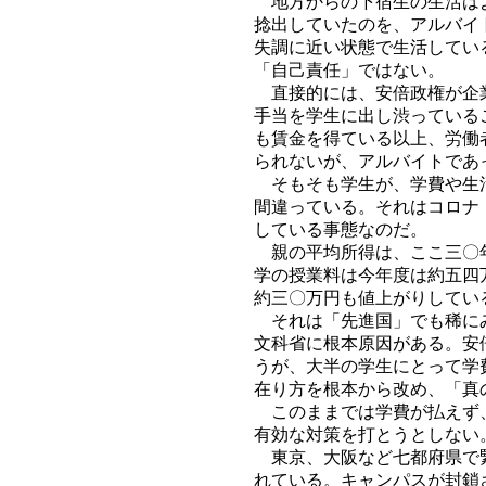
地方からの下宿生の生活はよ
捻出していたのを、アルバイ
失調に近い状態で生活してい
「自己責任」ではない。
直接的には、安倍政権が企業
手当を学生に出し渋っている
も賃金を得ている以上、労働
られないが、アルバイトであ
そもそも学生が、学費や生活
間違っている。それはコロナ
している事態なのだ。
親の平均所得は、ここ三〇年
学の授業料は今年度は約五四
約三〇万円も値上がりしてい
それは「先進国」でも稀にみ
文科省に根本原因がある。安
うが、大半の学生にとって学
在り方を根本から改め、「真
このままでは学費が払えず、
有効な対策を打とうとしない
東京、大阪など七都府県で緊
れている。キャンパスが封鎖