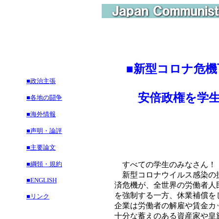
■
新型コロナ危機
■政治主張
安倍政権を学生
■各地の闘争
■海外情報
■声明・論評
■主要論文
■綱領・規約
すべての学生のみなさん！
新型コロナウイルス感染の拡
■ENGLISH
済危機が、全世界の労働者人
を強制する一方、休業補償を
■リンク
企業は労働者の解雇や賃金カ
十分な蓄えのある資産家や皇