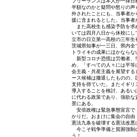
フリーランスは本人が一律日
半額なのかと疑問や怒りの声
外されたことにも、当事者か
援に含まれるとした。当事者
また高校生も感染予防を求め
いては四月八日から休校にし
立市の日立第一高校の三年生
茨城県知事が一三日、県内全
トライキの成果にほかならな
新型コロナ恐慌は労働者、学
め、「すべての人々には平等
会主義・共産主義を展望する
ース候補は撤退したものの、
支持を得ていた。またイギリ
導入することを検討、あるい
に代わる政策であり、強欲な
景にある。
安倍政権は緊急事態宣言で「
かりだ。おまけに集会の自由
憲法九条を破壊する憲法改悪
今こそ戦争準備と貧困強制の
う！