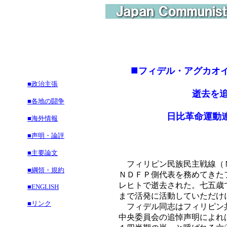
■
フィデル・アグカオ
■政治主張
逝去を追悼
■各地の闘争
日比革命運動連帯
■海外情報
■声明・論評
■主要論文
フィリピン民族民主戦線（Ｎ
■綱領・規約
ＮＤＦＰ側代表を務めてきた
レヒトで逝去された。七五歳
■ENGLISH
まで活発に活動していただけ
■リンク
フィデル同志はフィリピン共
中央委員会の追悼声明によれ