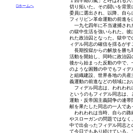
１四半期の嵐」と呼ばれる六
□ホームへ
切り拓いた。その闘いを背景
委員に選出され、以降、自ら
フィリピン革命運動の前進を
一九七四年に不当逮捕された
の獄中生活を強いられた。彼
れた政治囚となった。獄中で
ィデル同志の確信を揺るがす
長期投獄からの解放を勝ち取
活動を開始し、同時に政治囚
後から始まった反動の中で、
のような困難の中でもフィデ
と組織建設、世界各地の共産
義運動の前進などの領域にお
フィデル同志は、われわれに
というのもフィデル同志は、
運動・反帝国主義闘争の連帯
献を果たした同志の一人であ
われわれは当時、自らの路線
やスローガンの問題ではなく
中で出会ったフィデル同志と
て今日でもあり続けている。