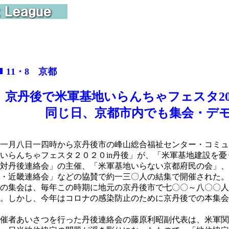
■
11・8 京都
京丹後で米軍基地いらんちゃフェスタ20
同じ日、京都市内でも集会・デ
一月八日一四時から京丹後市の峰山総合福祉センター・コミュ
いらんちゃフェスタ２０２０in丹後」が、「米軍基地建設を
対丹後連絡会」の主催、「米軍基地いらない京都府民の会」、
・近畿連絡会」などの協賛で約一三〇人の結集で開催された。
の集会は、毎年この時期に地元の京丹後市で七〇〇～八〇〇人
。しかし、今年はコロナの感染防止のために京丹後での本集会
催者あいさつを行った丹後連絡会の藤原利昭副代表は、米軍関