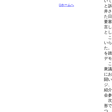
いて
□ホームへ
と訴
井さ
た日
要塞
言し
とし
こ
いら
た。
を踏
デモ
こ
衆議
にお
闘い
ジ、
紹介
会参
次
形で
つ、