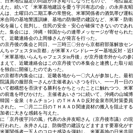
、日米地位協定の問題が浮き彫りになったもので、「地位協定
えた。続いて「米軍基地建設を憂う宇川有志の会」の永井友昭
んは、土曜日の二期工事の常態化、米軍関係者の酒気帯び運転
米合同の基地警護訓練、基地の防御壁の建設など、米軍・防衛
化を厳しく批判し、住民の安全・安心が確保できないのであれ
た。集会には、沖縄・韓国からの連帯メッセージが寄せられた
て、近畿連絡会の上岡修さんが発言を行った。
の京丹後の集会と同日、一三時三〇分から京都府部落解放セン
んちゃフェスタin京都」が米軍Ｘバンドレーダー基地反対・
「米軍基地いらんちゃフェスタin丹後」が京丹後市外からの
まえて、近畿連絡会はこの京丹後での本集会と連携した取り組
を独自に開催したのであった。
の京都市内集会には、近畿各地から一〇六人が参加した。最初
院議員の服部良一さんが主催者あいさつを行い、一一月一日の
いて都構想を否決する勝利をかちとったことに触れつつ、米軍
の前進を呼びかけた。主催者あいさつに続いて、沖縄の山城博
韓国・金泉（キムチョン）のＴＨＡＡＤ反対金泉市民対策委員
された。一〇月二二日のＴＨＡＡＤ関連資材の搬入を阻止する
加者に大きな感銘を与えた。
に「京丹後宇川の風」代表の永井友昭さん（京丹後市議）の現
行われた。永井さんは、防御壁の建設などますます要塞化がす
米軍関係者一五人のコロナ感染を弾劾し、米軍基地の日米共同