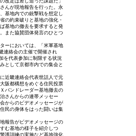
の改定は差し迫った課題だ」
さんが現地報告を行った。永
、基地内での銃撃戦を想定し
省の約束破りと基地の強化・
ば基地の撤去を要求すると発
。また協賛団体発言のひとつ
ターにおいては、「米軍基地
近畿連絡会の主催で開催され
参加を代表参加に制限する状況
みとして京都市内での集会と
に近畿連絡会代表世話人で元
大阪都構想をめぐる住民投票
Ｘバンドレーダー基地撤去の
治さんからの連帯メッセー
会からのビデオメッセージが
住民の身体をはった闘いは集
地報告がビデオメッセージの
すむ基地の様子を紹介しつ
警護訓練の実施など基地強化