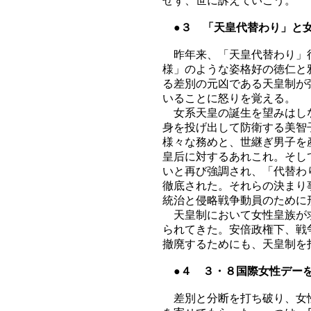
せず、世に訴えていこう。
●３ 「天皇代替わり」と
昨年来、「天皇代替わり」行
様」のような姿格好の徳仁と
る差別の元凶である天皇制が
いることに怒りを覚える。
女系天皇の誕生を望みはしな
身を投げ出して防衛する美智
様々な務めと、世継ぎ男子を
皇后に対するあれこれ。そし
いと再び強調され、「代替わ
徹底された。それらの決まり
統治と侵略戦争動員のために
天皇制において女性皇族が求
られてきた。安倍政権下、戦
撤廃するためにも、天皇制を
●４ ３・８国際女性デー
差別と分断を打ち破り、女性