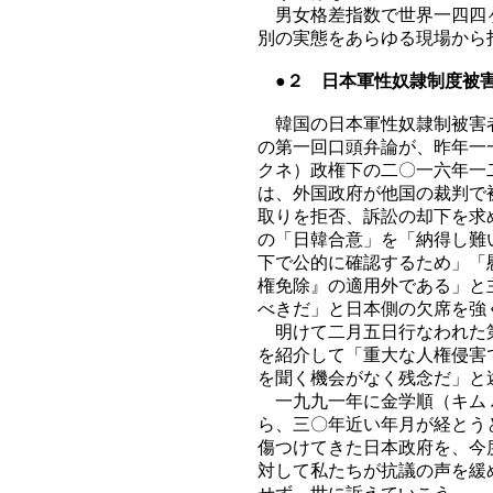
男女格差指数で世界一四四ヶ
別の実態をあらゆる現場から
●２ 日本軍性奴隷制度被害
韓国の日本軍性奴隷制被害者
の第一回口頭弁論が、昨年一
クネ）政権下の二〇一六年一
は、外国政府が他国の裁判で
取りを拒否、訴訟の却下を求
の「日韓合意」を「納得し難
下で公的に確認するため」「
権免除』の適用外である」と
べきだ」と日本側の欠席を強
明けて二月五日行なわれた第
を紹介して「重大な人権侵害
を聞く機会がなく残念だ」と
一九九一年に金学順（キム 
ら、三〇年近い年月が経とう
傷つけてきた日本政府を、今
対して私たちが抗議の声を緩