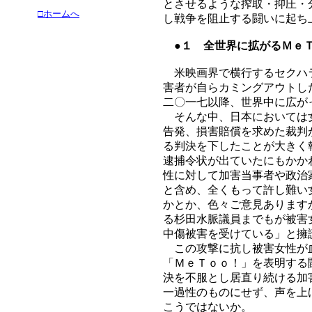
とさせるような搾取・抑圧・
□ホームへ
し戦争を阻止する闘いに起ち
●１ 全世界に拡がるＭｅ
米映画界で横行するセクハラ
害者が自らカミングアウトし
二〇一七以降、世界中に広が
そんな中、日本においては女
告発、損害賠償を求めた裁判
る判決を下したことが大きく
逮捕令状が出ていたにもかか
性に対して加害当事者や政治
と含め、全くもって許し難い
かとか、色々ご意見あります
る杉田水脈議員までもが被害
中傷被害を受けている」と擁
この攻撃に抗し被害女性が血
「ＭｅＴｏｏ！」を表明する
決を不服とし居直り続ける加
一過性のものにせず、声を上
こうではないか。