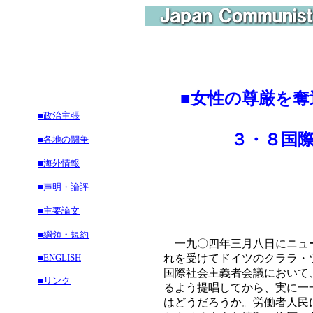
■
女性の尊厳を奪
■政治主張
３・８国際女
■各地の闘争
■海外情報
■声明・論評
■主要論文
■綱領・規約
一九〇四年三月八日にニュー
■ENGLISH
れを受けてドイツのクララ・
国際社会主義者会議において
■リンク
るよう提唱してから、実に一
はどうだろうか。労働者人民