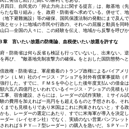
民に発信し続けた闘いの勝利でもある。
月四日、自民党の「抑止力向上に関する提言」は、敵基地（先
らたな取り組み」を、政府・防衛省へ求めている。併せて、地
（地下避難施設）等の確保、国民保護法制の発動にまで及んで
強とセットに地域の市民や行政の、それへの屈服と動員を同時
山口―全国の人々に、この経験を伝え、地域から反撃を呼びか
３章 言いたい放題の防衛論、血税使いたい放題を許すな
府・防衛省は何ら反省も検証も行っていないし、出来ない。逆
を再び、〝敵基地先制攻撃力の確保〟をとおした国防態勢へと
倍政権・防衛省は、軍産癒着のトランプ政権によるバイアメリ
チン（ＬＭ）社のイージス・アショアを対外有償軍事援助（Ｆ
強行した。すでに、ＦＭＳを中心とした後年度支払いの借金は
額六五八四億円といわれているイージス・アショアの見積もり
工事、宿舎建設、さらには、レーダーの試作実験、ミサイル試
験の費用を加えれば一兆円をも超えるものと予想される。それ
くまでも見積もりであり米国はこれに拘束されないと」する政
かも、レーダーの選定にあたり、すでに米海軍が導入を決定し
ーダー（レイセオン社）でなく、実績のない営業パンフレット
されればＳＰＹ―７型レーダー）の購入を急いだ。ＳＰＹ―７