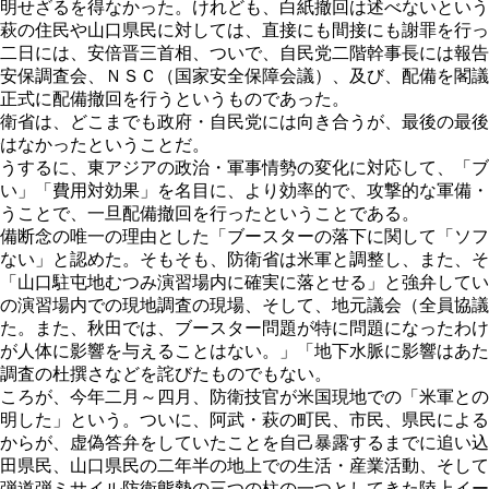
明せざるを得なかった。けれども、白紙撤回は述べないという
萩の住民や山口県民に対しては、直接にも間接にも謝罪を行っ
二日には、安倍晋三首相、ついで、自民党二階幹事長には報告
安保調査会、ＮＳＣ（国家安全保障会議）、及び、配備を閣議
正式に配備撤回を行うというものであった。
衛省は、どこまでも政府・自民党には向き合うが、最後の最後
はなかったということだ。
うするに、東アジアの政治・軍事情勢の変化に対応して、「ブ
い」「費用対効果」を名目に、より効率的で、攻撃的な軍備・
うことで、一旦配備撤回を行ったということである。
備断念の唯一の理由とした「ブースターの落下に関して「ソフ
ない」と認めた。そもそも、防衛省は米軍と調整し、また、そ
「山口駐屯地むつみ演習場内に確実に落とせる」と強弁してい
の演習場内での現地調査の現場、そして、地元議会（全員協議
た。また、秋田では、ブースター問題が特に問題になったわけ
が人体に影響を与えることはない。」「地下水脈に影響はあた
調査の杜撰さなどを詫びたものでもない。
ころが、今年二月～四月、防衛技官が米国現地での「米軍との
明した」という。ついに、阿武・萩の町民、市民、県民による
からが、虚偽答弁をしていたことを自己暴露するまでに追い込
田県民、山口県民の二年半の地上での生活・産業活動、そして
弾道弾ミサイル防衛態勢の三つの柱の一つとしてきた陸上イー