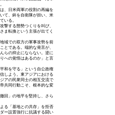
。
は、日米両軍の役割の再編を
いて、鉾を自衛隊が担い、米
ている。
攻撃する態勢つくりを叫び、
さま転換という主張が出てく
地域での双方の軍事攻勢を前
ことである。端的な発言が、
んらの抑止にならない。逆に
りへの覚悟はあるのか」と言
平和を守る」という自公政権
信しよう。東アジアにおける
ジアの民衆同士の相互交流で
帝共同行動こそ、根本的な変
撤回」の地平を堅持し、さら
よる「基地との共存」を拒否
ダー設置強行に抗議する闘い