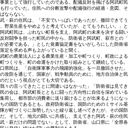
事業として強行していたのである。配備反対を掲げる阿武町民
も行っていた。住民への分断攻撃や配備強行の経過・意図、そ
ばならない。
武・萩の住民は、「不安でいっぱいであったが、撤回できてう
、野菜生産をやめようと考えていたが、とてもうれしい。」と
阿武町民は、ぶれない町長を支え、阿武町の未来を決する闘い
反対闘争を担った町民の中から、防衛省と阿武町、萩市との「
が必要である。」とした覚書協定書をないがしろにした防衛省
策定を求める声も上がっていると聞く。
武町の農業法人による農業生産・加工や町つくり、町政による
町つくりを、町の命運をかけた取り組みとして継続している。
口県民は、「自衛隊軍事力の飛躍的強化」を一旦撤回させた。
の攻防を通じて、国家が、戦争動員のために、地方自治体と民
のだという視点がとても大切である。
我々の言ってきたことに間違いはなかった」「防衛省は見てき
民の会は、阿武町長とともに闘った方向性に自信を深めている
集荷し、都市部の消費者に送り届けることが出来るようになっ
ちの国防であるとも。政府防衛省は、国防のためのミサイル基
隊が町づくりに加勢したいと繰り返し述べてきたが、その国防
だ。そして、地元の闘いに共感し、支えてきた阿武・萩の住民
武・萩だけの問題でない」として、防衛省、山口県に「全県各