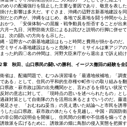
のめりの配備強行を阻止した主要な要因であり、敬意を表した
掛けた影響は多大だ。すぐさま、沖縄の辺野古新基地建設を同
別だとの声が、沖縄をはじめ、各地で反基地を闘う仲間から上
おかつ、「安保体制への屈服・戦争動員を拒否することが出来
六月一九日、河野防衛大臣によるお詫びと説明の行脚に併せて
は、次の闘いの方向をも示した。
縄・辺野古への新基地建設はもっと時間と費用が掛かるのだ。
空ミサイル基地建設はもっと危険だ！ ミサイルは東アジアの
まった約四〇名の仲間は、河野大臣来庁から退出まで訴え続け
２章 秋田、山口県民の闘いの勝利、イージス撤回の経験を全
衛省は、配備問題で、むつみ演習場を「最適地候補地」「調査
である」として、住民の平和的生存権や町作りの取り組みを翻
口県政・萩市政は国の出先機関かと、言わざるを得ない状況で
反対の意志に対して、「現時点の思いを述べられたもの」とし
過疎対策として自衛隊の力を活用出来るとまでいうのだ。藤道
発足させ、「おむねね妥当」の見え透いた結論へと市民を誘導
うした山口県政、萩市政の体たらくを見越し、中国・四国防衛
の非公開の説明会を開催し、住民間の分断や不信感を煽ってき
誘致派を広げるために、誘致派の畑に鳥獣の侵入実態を把握す