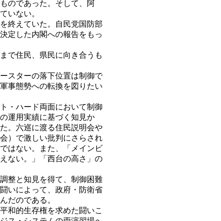
ものであった。そして、阿
ていない。
を終えていた。自民党国防部
決定した内閣への報告をもっ
まで住民、県民に向き合うも
ースターの落下位置は制御で
軍事態勢への転換を図りたい
ト・ハード両面において制御
の運用実績に基づく知見か
た。六巡に渡る住民説明会や
会）で激しい批判にさらされ
ではない。また、「メインビ
えない。」「西台の高さ」の
調整と知見を得て、制御困難
闘いによって、政府・防衛省
んだのである。
平和的生存権を求めた闘いこ
ジス・システムの両演習場へ