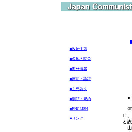
■政治主張
こ
■各地の闘争
■海外情報
■声明・論評
■主要論文
●
■綱領・規約
■ENGLISH
河
止」
■リンク
と説
山