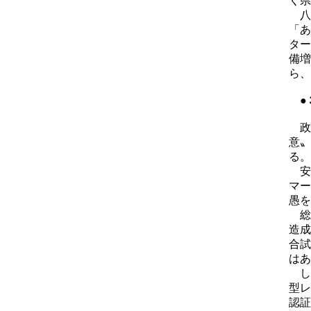
く県
八
「あ
ター
備増
ら、
●
政
意〟
る。
安
マー
愚を
総
造成
合試
はあ
し
型レ
認証