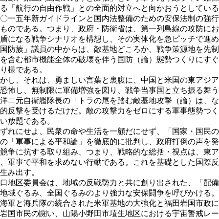
る「航行の自由作戦」との全面的対立へと向かおうとしている
〇一五年新ガイドラインと国内法整備のための安保法制の強行
ものである。つまり、政府・防衛省は、第一列島線の攻防にお
盾になる戦争シナリオを構想し、その実体化を急ピッチで進め
国防族」議員の中からは、敵基地どころか、戦争策源地を先制
を含む都市機能全体の破壊を伴う国防（論）態勢つくりにすぐ
り様である。
かし、それは、勇ましい言葉と裏腹に、中国と米国の東アジア
恐怖し、無制限に軍備増強を図り、戦争当事国と立ち振る舞う
洋二元自衛艦隊長の「トラの尾を踏む敵基地攻撃（論）は、な
的反撃を受けるだけだ。敵の攻撃力をゼロにする軍事態勢つく
い放題である。
ずれにせよ、民衆の命や生活を一顧だにせず、「国家・国民の
の「軍事による平和論」を徹底的に批判し、政府打倒の声を発
競争に抗する取り組み、つまり、戦略的な総括・視点は、東ア
、軍事で平和を求めない行動である。これを基礎とした国際反
生み出す。
口地区委員会は、地域の反戦勢力と共に創り出された、「配備
地域ぐるみ、全国ぐるみのより強力な安保闘争を呼びかける。
海軍と海兵隊の統合された米軍基地の大強化と福田岩国市政に
岩国市民の闘い、山陽小野田市埴生地区における宇宙警戒レー