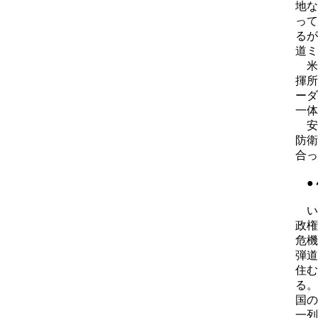
地な
って
るが
道ミ
米
揮所
ーダ
一体
安
防衛
合っ
●
い
政権
危機
弾道
住む
る。
国の
一列