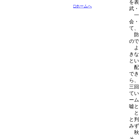
を表
□ホームへ
武・
一
会・
て、
防
ので
よ
きな
とい
配
でき
ら、
三回
てい
ーム
嘘と
と
と判
みず
秋
そ、