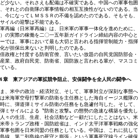
ど少ない。それさえも配備は不確実である。中国への軍事包囲
、それとの自衛隊の軍事情報の相互互換性がないのである。当
、今になってＬＭＳＳＲの不備を認めたのである。そもそも、
サイルの迎撃は不能である。
軍再編（日米軍再編）は、日米軍の軍事一体化を進めために、
）の実際の稼働を二〇一五年新ガイドライン締結内容の中心と
ーでは、軍事において最も大切と言われる指揮管制能力・指揮
化が担保出来ないと判明したのである。
倍政権と忖度する防衛官僚、言いたい放題の自民党国防部会・
産業、政府自民党、防衛省、国防族と言われる輩が、マスコミ
ている。
４章 東アジアの軍拡競争阻止、安保闘争を全人民の闘争へ
ま、米中の政治・経済対立、そして、軍事対立が深刻な事態へ
は米海軍空母打撃軍の防衛を主任務とした海自イージス艦隊の
時に、弾道弾ミサイル防衛の任務をも急遽付与した。そして、
弾ミサイルによる〝防衛と攻撃〟の態勢の急速な構築を優先し
人々の生活、生産、社会活動など一顧だにしたことはない。米
米帝トランプ政権・国防総省は、インド太平洋軍事戦略の強化
軍事包囲を日米同盟の任務としている。中国は、これに抗して
島線、第二列島線の死守と膨張」という軍事死守線ライン確保