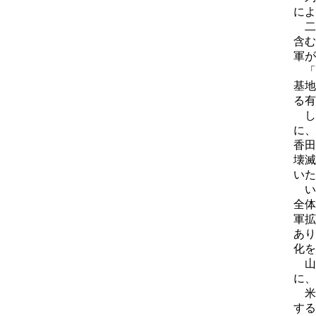
によ
二
含む
軍が
「
基地
る有
し
に、
香田
壊滅
いた
い
全体
軍拡
あり
化を
山
に、
米
する