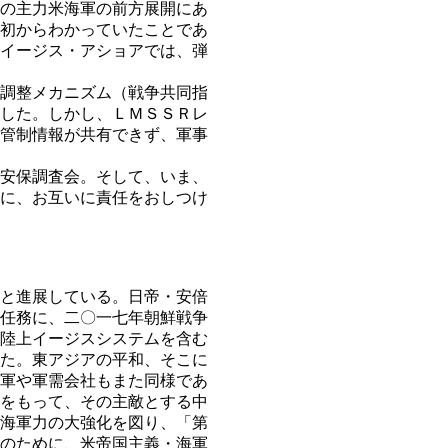
の主力米海軍の前方展開にあ
初からわかっていたことであ
イージス・アショアでは、弾
調整メカニズム（戦争共同指
した。しかし、ＬＭＳＳＲレ
管制情報が共有できず、軍事
安保調査会。そして、いま、
に、お互いに責任をおしつけ
と進展している。日帝・安倍
任務に、二〇一七年朝鮮戦争
陸上イージスシステムを含む
た。東アジアの平和、そこに
軍や軍需会社もまた同様であ
をもって、その主敵とする中
海軍力の大強化を図り、「第
のために、米帝国主義・海軍