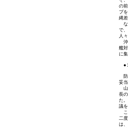
の前
プを
縄差
な
で、
人々
沖
艦対
に集
●
防
妥当
山
長の
た。
議を
こ
二度
は、