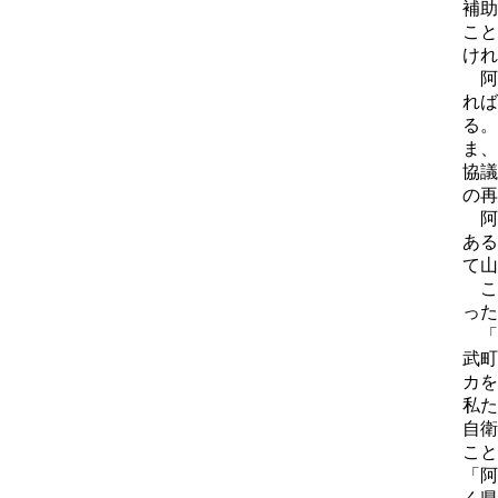
補助
こと
けれ
阿
れば
る。
ま、
協議
の再
阿
ある
て山
こ
った
「
武町
カを
私た
自衛
こと
「阿