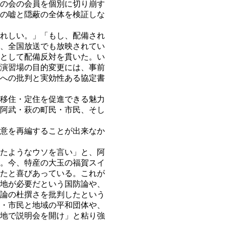
の会の会員を個別に切り崩す
の嘘と隠蔽の全体を検証しな
れしい。」「もし、配備され
、全国放送でも放映されてい
として配備反対を貫いた。い
演習場の目的変更には、事前
への批判と実効性ある協定書
移住・定住を促進できる魅力
阿武・萩の町民・市民、そし
意を再編することが出来なか
たようなウソを言い」と、阿
。今、特産の大玉の福賀スイ
たと喜びあっている。これが
地が必要だという国防論や、
論の杜撰さを批判したという
・市民と地域の平和団体や、
地で説明会を開け」と粘り強