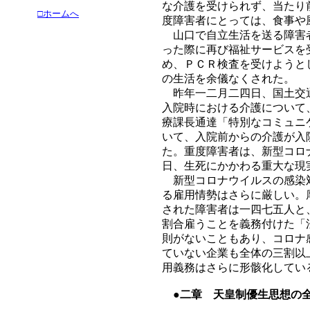
な介護を受けられず、当たり
□ホームへ
度障害者にとっては、食事や
山口で自立生活を送る障害者
った際に再び福祉サービスを
め、ＰＣＲ検査を受けようと
の生活を余儀なくされた。
昨年一二月二四日、国土交通
入院時における介護について
療課長通達「特別なコミュニ
いて、入院前からの介護が入
た。重度障害者は、新型コロ
日、生死にかかわる重大な現
新型コロナウイルスの感染対
る雇用情勢はさらに厳しい。
された障害者は一四七五人と
割合雇うことを義務付けた「
則がないこともあり、コロナ
ていない企業も全体の三割以
用義務はさらに形骸化してい
●二章 天皇制優生思想の