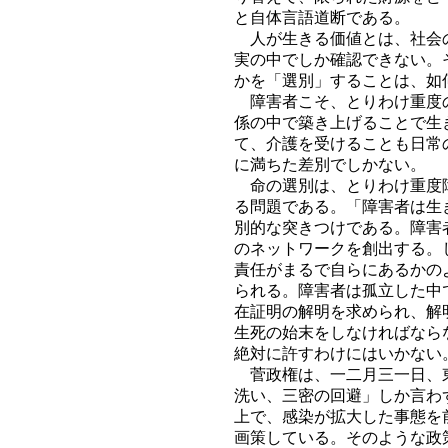
と自体言語道断である。
人が生きる価値とは、社会の
実の中でしか確認できない。
かを「選別」することは、如
障害者こそ、とりわけ重度の
係の中で築き上げることで生
て、介護を受けることも日常
に満ちた差別でしかない。
命の選別は、とりわけ重度障
る問題である。「障害者は生
別的な突きつけである。障害
のネットワークを創出する。
責任がまるで自らにあるかの
られる。障害者は孤立した中
在証明の解明を求められ、解
生死の始末をしなければなら
絶対に許すわけにはいかない
菅政権は、一二月三一日、東
洗い、三密の回避」しか言わ
上で、感染が拡大した事態を
画策している。そのような政