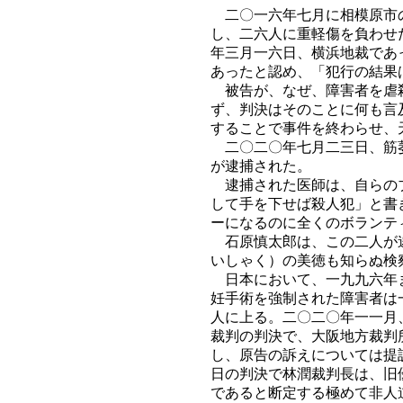
二〇一六年七月に相模原市の
し、二六人に重軽傷を負わせ
年三月一六日、横浜地裁であ
あったと認め、「犯行の結果
被告が、なぜ、障害者を虐殺
ず、判決はそのことに何も言
することで事件を終わらせ、
二〇二〇年七月二三日、筋萎
が逮捕された。
逮捕された医師は、自らのブ
して手を下せば殺人犯」と書
ーになるのに全くのボランテ
石原慎太郎は、この二人が逮
いしゃく）の美徳も知らぬ検
日本において、一九九六年ま
妊手術を強制された障害者は
人に上る。二〇二〇年一一月
裁判の判決で、大阪地方裁判
し、原告の訴えについては提
日の判決で林潤裁判長は、旧
であると断定する極めて非人