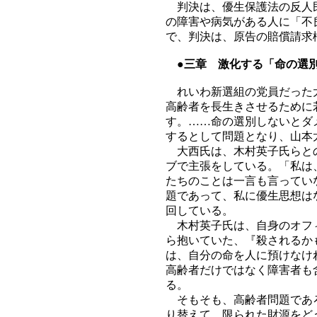
判決は、優生保護法の反人民
の障害や病気がある人に「不
で、判決は、原告の賠償請求
●三章 激化する「命の選
れいわ新選組の党員だった大
高齢者を長生きさせるために
す。……命の選別しないとダ
するとして問題となり、山本
大西氏は、木村英子氏らとの
ブで主張をしている。「私は
たちのことは一言も言ってい
題であって、私に優生思想は
回している。
木村英子氏は、自身のオフィ
ら抱いていた、『殺されるか
は、自分の命を人に預けなけ
高齢者だけではなく障害者も
る。
そもそも、高齢者問題であろ
り替えて、限られた財源をど