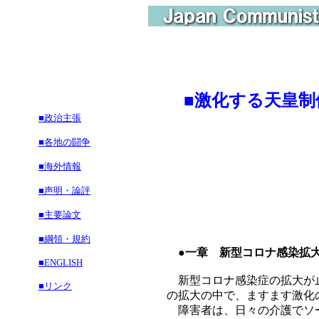
■
激化する天皇制
■政治主張
障害者解
■各地の闘争
■海外情報
■声明・論評
■主要論文
■綱領・規約
●一章 新型コロナ感染拡
■ENGLISH
新型コロナ感染症の拡大が止
■リンク
の拡大の中で、ますます激化
障害者は、日々の介護でソー