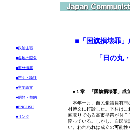
■
「国旗損壊罪」
■政治主張
「日の丸・君
■各地の闘争
■海外情報
■声明・論評
■主要論文
●１章 「国旗損壊罪」成
■綱領・規約
本年一月、自民党議員有志の
■ENGLISH
村博文に打診した。下村はこ
頭取りである高市早苗がＮＴ
■リンク
陥っている。しかし、自民党
い。われわれは成立の可能性