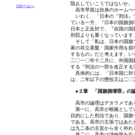
阻止していこうではないか。
□ホームへ
高市早苗は自身のホームぺ
いわく、「日本の『刑法』で
ている一方、『日本の国旗損
日本と正反対で、『自国の国
刑罰よりも重くなっています
そして「私は、日本の国旗で
家の存立基盤・国家作用を損
するもの』だと考えます。い
二〇一〇年十二月に、外国国
する『刑法の一部を改正する
具体的には、「日本国に対し
は、二年以下の懲役又は二〇
●２章 「国旗損壊罪」の
高市の論理はデタラメであ
第一に、高市が根拠としてい
目的にした刑法であり、国旗
である。高市の主張ではあた
は九二条の主旨から全く外れ
第二に、高市は諸外国を引き