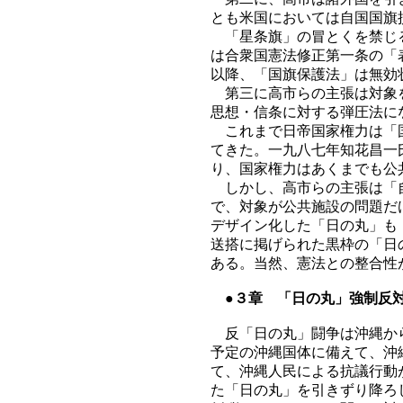
とも米国においては自国国旗
「星条旗」の冒とくを禁じる
は合衆国憲法修正第一条の「
以降、「国旗保護法」は無効
第三に高市らの主張は対象を
思想・信条に対する弾圧法に
これまで日帝国家権力は「国
てきた。一九八七年知花昌一
り、国家権力はあくまでも公
しかし、高市らの主張は「自
で、対象が公共施設の問題だ
デザイン化した「日の丸」も
送搭に掲げられた黒枠の「日
ある。当然、憲法との整合性
●３章 「日の丸」強制反対
反「日の丸」闘争は沖縄から
予定の沖縄国体に備えて、沖
て、沖縄人民による抗議行動
た「日の丸」を引きずり降ろ