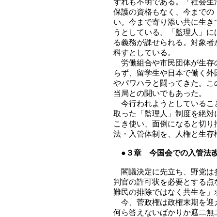
ずれも不明である。「社会生
保護の資格もなく、今までの
い。今まで寄り添い共に生き
うとしている。「監理人」に
る義務が課せられる。対象者
科すとしている。
労働組合や市民団体が生存の
らず、留学生や日本で働く外
やパワハラと闘ってきた。こ
当局との闘いでもあった。
今行われようとしていること
取った「監理人」制度を絶対
こき使い、面倒になると切り
法・入管体制を、人権と生存
●３章 今国会での入管法
閣議決定に先立ち、野党は参
判官の許可状を必要とする点
難民の排除ではなく共生を」
今、菅政権は政権末期を迎え
何ら答えないばかりか遮二無