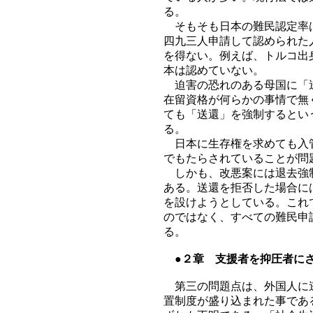
る。
そもそも日本の難民認定率は
四九三人申請して認められた
を得ない。例えば、トルコ出
本は認めていない。
迫害の恐れのある母国に「送
在留資格が何らかの事情で無
ても「送還」を強制するとい
る。
日本に生存権を求めても入管
でもたらされていることが問
しかも、改悪案には退去強制
ある。送還を拒否した場合に
を設けようとしている。これ
のではなく、すべての難民申
る。
●２章 支援者を抑圧者に
第三の問題点は、外国人に逃
置制度が盛り込まれた事であ