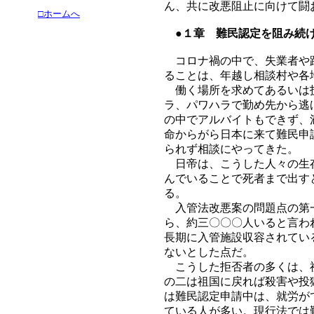
ん、共に改悪阻止に向けて闘
□ホームへ
●１章 難民認定を阻み続
コロナ禍の中で、失業者や路
ることは、年越し相談村や各
働く場所を求めてあるいは技
ラ、パワハラで勤め先から逃
の中でアルバイトもできず、
命からがら日本に来て難民申
られず相談にやってきた。
日帝は、こうした人々の生存
んでいることで死者まで出す
る。
入管法改悪案の問題点の第一
ら、約三〇〇〇人いると言わ
長期に入管施設収容されてい
ないとした点だ。
こうした拒否者の多くは、祖
の二は祖国に戻れば殺害や投
は難民認定申請中は、就労が
ている人が多い。現行法では