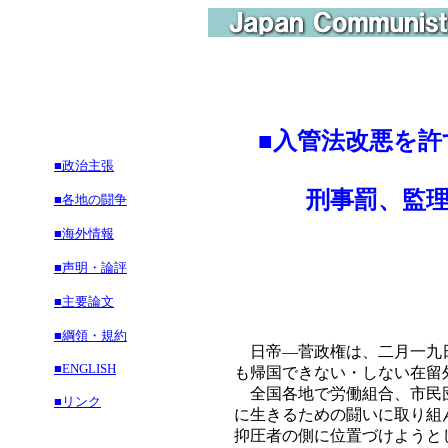
■
入管法改悪を許
■政治主張
刑事罰、監理人
■各地の闘争
■海外情報
■声明・論評
■主要論文
■綱領・規約
日帝―菅政権は、二月一九日
■ENGLISH
も帰国できない・しない在留
全国各地で労働組合、市民団
■リンク
に生きるための闘いに取り組
抑圧者の側に位置づけようと