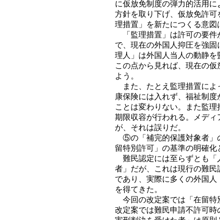
に仮放免制度の弾力的活用に
方針を取り下げ、仮放免許可
理措置」を新たにつくる意図
「監理措置」は許可の要件が
で、現在の外国人抑圧を強固
理人」は外国人当人の動静を
この点から見れば、現在の仮
よう。
また、たとえ監理措置によっ
康保険には入れず、福祉制度
ことは変わりない。また監理
期限収容が行われる。メディ
が、それは誤りだ。
⑤の「補完的保護対象者」の
留特別許可」の基準の明確化
難民認定には至らずとも「人
者」だが、これは現行の難民
であり、実際に多くの外国人
を得てきた。
今回の改定案では「在留特別
改定案では難民申請不許可時