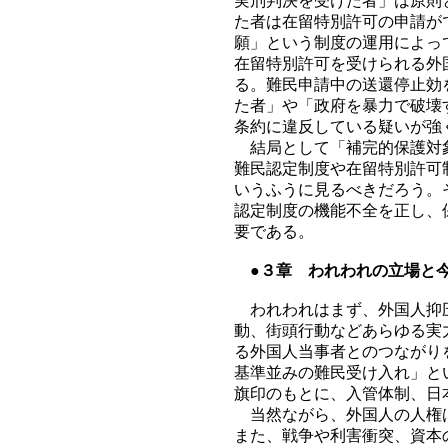
実刑判決を受けた者」は原則
た者は在留特別許可の申請が
願」という制度の運用によっ
在留特別許可を受けられる外
る。難民申請中の送還停止効
た者」や「政府を暴力で破壊
条約に違反している疑いが強
結局として「補完的保護対象
難民認定制度や在留特別許可
いうふうに見るべきだろう。
認定制度の機能不全を正し、
要である。
●３章 われわれの立場と
われわれはまず、外国人抑圧
動、街頭行動などあらゆる実
る外国人当事者とのつながり
基準並みの難民受け入れ」と
旗印のもとに、入管体制、日
当然ながら、外国人の人権は
また、戦争や利害衝突、資本