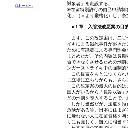
対象者」を創設する。
□ホームへ
⑥在留特別許可の自己申請制
化」（＝より厳格化）し、条
●１章 入管法改悪案の目
まず、この改定案は、二〇一
イキによる餓死事件が起きた
ために有識者による専門部会
まとめたが、その内容は長期
否できなくさせるための刑罰
ンガーストライキ中の強制的
この提言をもとにつくられた
じ立場に立ちながらも、さら
この改定案の最大の目的は、
国人がいるから「長期収容」
どの刑罰を導入することで、
しかし当然だが、送還を拒否
危険がある等、日本に住まざ
に帰れない人に在留資格を与
りにも厳しく、難民に相当す
日本政府の説明では、「送還