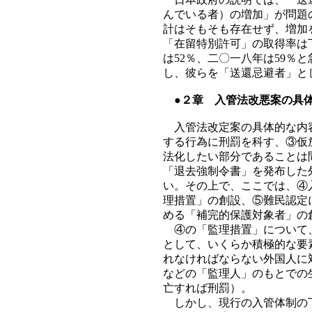
んでいる者）の増加」が問題
計はそもそも存在せず、増加
「在留特別許可」の取得率は
は52％、二〇一八年は59％
し、彼らを「送還忌避者」と
●２章 入管法改悪案の具
入管法改定案の具体的な内容
する行為に刑罰を科す、③仮
法化したい部分であることは
「退去強制令書」を発布した
い。その上で、ここでは、④
理措置」の創設、⑤難民認定
める「補完的保護対象者」の
④の「監理措置」について、
として、いくらか積極的な要
れなければならない外国人に
などの「監理人」のもとでの
亡すれば刑罰）。
しかし、現行の入管体制の下