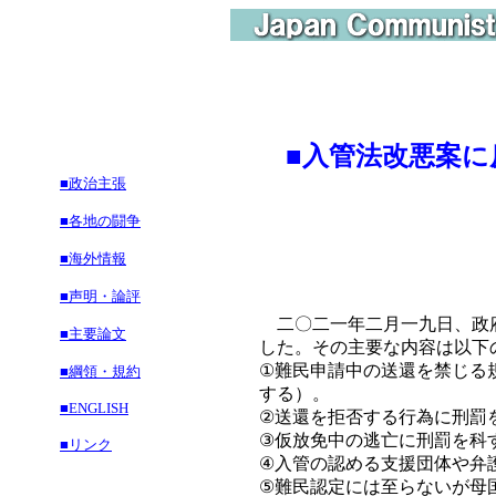
■
入管法改悪案に
■政治主張
■各地の闘争
■海外情報
■声明・論評
二〇二一年二月一九日、政府
■主要論文
した。その主要な内容は以下
①難民申請中の送還を禁じる
■綱領・規約
する）。
■ENGLISH
②送還を拒否する行為に刑罰
③仮放免中の逃亡に刑罰を科
■リンク
④入管の認める支援団体や弁
⑤難民認定には至らないが母