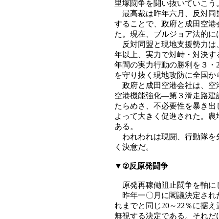
里塚闘争を闘い抜いていこう
最高裁は昨年六月、反対同盟
することで、政府と成田空港
た。現在、ブルジョア法的に
反対同盟と現地支援勢力は、
年以上、実力で対峙・対決す
年間の実力行動の勝利を３・
を守り抜く現地攻防に全国か
政府と成田空港会社は、空港
空港機能強化―第３滑走路建
たらめさ、不必要性を暴き出
よって大きく促進された。農
ある。
われわれは現闘、行動隊を先
く決意だ。
▼②反原発闘争
原発再稼働阻止闘争を軸に
昨年一〇月に閣議決定された
れまでと同じ20～22％に
無視する決定である。それだ