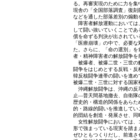
る。再審実現のために力を集
現舎の「全国部落調査」復刻
などを通した部落差別の煽動
障害者解放運動においては、
して闘い抜いていくことであ
償を命ずる判決が出されてい
「医療崩壊」の中で、必要な
た。さらに、「命の選別」を
者・精神障害者の解放闘争を
被爆者、被爆二世・三世の解
闘争をはじめとする反戦・反
韓反核闘争連帯の闘いを進め
被爆二世・三世に対する国家
沖縄解放闘争は、沖縄の反革
止―普天間基地撤去、自衛隊
歴史的・構造的関係をあらた
的・路線的闘いを推進してい
的団結を創造・発展させ、同
女性解放闘争においては、コ
形で強まっている現実を踏ま
ぜひともつくりだし、前進さ