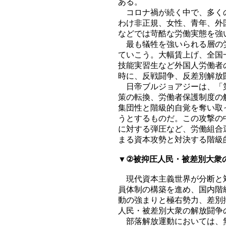
ある。
コロナ禍が続く中で、多くの
わけ非正規、女性、青年、外
などでは苛酷な労働実態を強
最も犠牲を強いられる層の労
ていこう。大幅賃上げ、全国
技能実習生など外国人労働者
時に、反戦闘争、反差別解放
日帝ブルジョアジーは、「第
策の転換、労働者保護制度の
集団性と階級的自覚を奪い取
うとするものだ。この攻撃の
に対する弾圧など、労働組合
まる資本攻勢と対決する階級
▼②被抑圧人民・被差別大衆
現代資本主義世界が分断と対
員体制の構築を進め、国内階
動の強まりと極右勢力、差別
人民・被差別大衆の解放闘争
部落解放運動においては、無