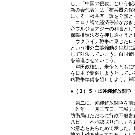
し、「中国の侵攻」という仮
新の会代表）は「核兵器の保
にする「核共有」論を公然と
コロナ禍で経済停滞がおき、
帝ブルジョアジーの利害とし
保障推進法案を押し通そうと
ウクライナ戦争に乗じたロシ
という排外主義煽動を絶対に
して対決していこう。自国帝
を前進させていこう。
岸田政権は、米帝とともに中
を日本で開催しようとしてい
略戦争準備を阻止しよう。岸
●（３）５・15沖縄解放闘争
第二に、沖縄解放闘争を前進
昨年一一月二五日、玉城デニ
防衛局はただちに行政不服審
八日、「不承認取り消し」を
の意思をあらためて示した。
地の土砂を使ってなそうとし