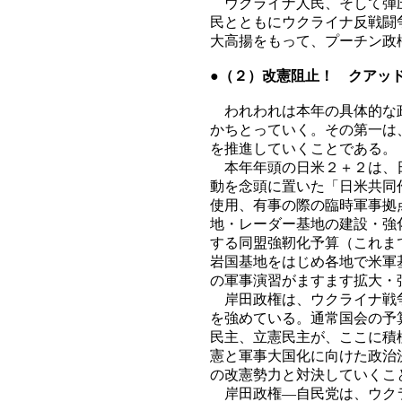
ウクライナ人民、そして弾圧
民とともにウクライナ反戦闘
大高揚をもって、プーチン政
●（２）改憲阻止！ クアッ
われわれは本年の具体的な政
かちとっていく。その第一は
を推進していくことである。
本年年頭の日米２＋２は、日
動を念頭に置いた「日米共同
使用、有事の際の臨時軍事拠
地・レーダー基地の建設・強
する同盟強靭化予算（これま
岩国基地をはじめ各地で米軍
の軍事演習がますます拡大・
岸田政権は、ウクライナ戦争
を強めている。通常国会の予
民主、立憲民主が、ここに積
憲と軍事大国化に向けた政治
の改憲勢力と対決していくこ
岸田政権―自民党は、ウクラ