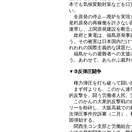
本でも気候変動対策などを口
い。
全原発の停止―廃炉を実現す
老朽原発の再稼働を許さない
連帯し、上関原発建設を断念
政府と東電は、福島原発事故
う。その被害は日本国内だけ
れわれの国際主義的な課題だ
福島からの避難者ヘの支援の
う。あわせて、あらかぶ裁判
▼
③反弾圧闘争
権力弾圧を打ち破って闘い
まず何よりも、このかん連帯
的反撃を、闘う労働者人民、
このかんの大衆的反撃戦の拡
リーを粉砕し、大阪高裁での
次弾圧事件控訴審（二月）、
固弾劾する。
関西生コン支部と労働組合つ