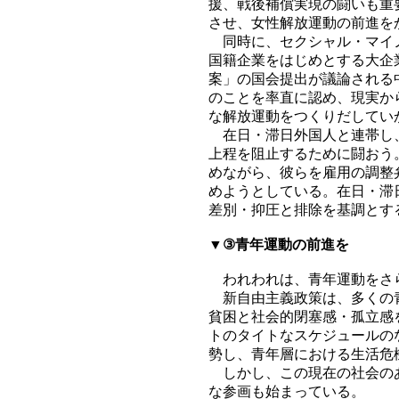
援、戦後補償実現の闘いも重
させ、女性解放運動の前進を
同時に、セクシャル・マイノ
国籍企業をはじめとする大企
案」の国会提出が議論される
のことを率直に認め、現実か
な解放運動をつくりだしてい
在日・滞日外国人と連帯し、
上程を阻止するために闘おう
めながら、彼らを雇用の調整
めようとしている。在日・滞
差別・抑圧と排除を基調とす
▼③青年運動の前進を
われわれは、青年運動をさら
新自由主義政策は、多くの青
貧困と社会的閉塞感・孤立感
トのタイトなスケジュールの
勢し、青年層における生活危
しかし、この現在の社会のあ
な参画も始まっている。