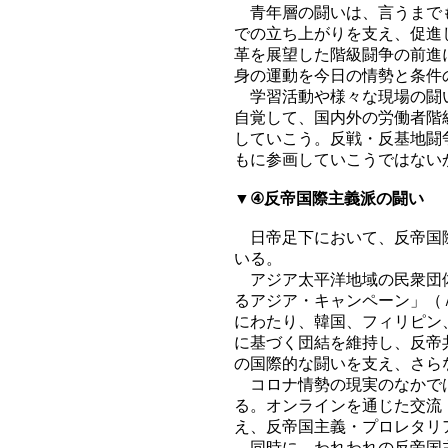
青年層の闘いは、言うまでも
での立ち上がりを支え、促進
革を展望した階級闘争の前進
身の運動を今日の情勢と条件
学習活動や様々な現場の闘い
自覚して、国内外の労働者階
していこう。反戦・反基地闘
もに参画していこうではない
▼④反帝国際主義派の闘い
日帝足下において、反帝国際
いる。
アジア太平洋地域の民衆団体
るアジア・キャンペーン」（
にわたり、韓国、フィリピン
に基づく団結を維持し、反帝
の国際的な闘いを支え、さら
コロナ情勢の現実のなかでは
る。オンラインを通じた交流
え、反帝国主義・プロレタリ
同時に、われわれの反帝国主