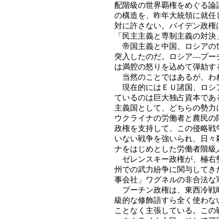
配階級の世界覇権をめぐる論
の構造を、昨年大統領に就任
対に許さない。バイデン政権
「民主主義と専制主義の対決
帝国主義と中国、ロシアの世
突入したのだ。ロシア―プー
は満腔の怒りを込めて弾劾す
当然のことではあるが、われ
現在的にはＥＵ諸国、ロシア
ているのは巨大独占資本であ
主義国として、どちらの勢力
ウクライナの労働者と農民の
政権を支持して、この侵略戦
いない戦争を強いられ、日々
ナをはじめとした労働者階級
ゼレンスキー政権が、極右勢
州での武力紛争に関与してき
事会社」ワグネルの非合法な
プーチン政権は、東西冷戦時
級的な修飾語すら全く使わな
ことなく主張している。この