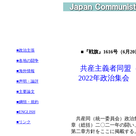
■政治主張
■『戦旗』1616号（6月20
■各地の闘争
共産主義者同盟
■海外情報
2022年政治集会
■声明・論評
■主要論文
■綱領・規約
■ENGLISH
共産同（統一委員会）政治集
■リンク
章（総括）二〇二一年の闘い
第二章方針をここに掲載する