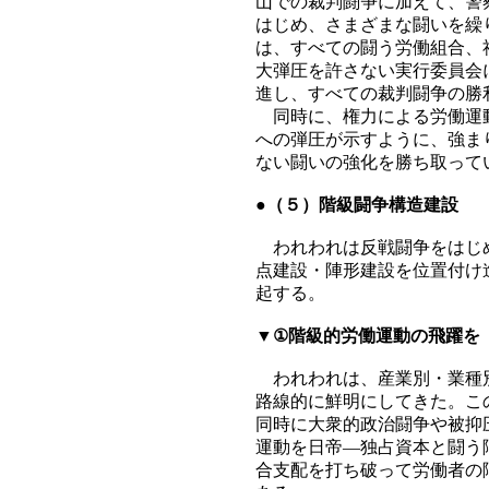
山での裁判闘争に加えて、警
はじめ、さまざまな闘いを繰
は、すべての闘う労働組合、
大弾圧を許さない実行委員会
進し、すべての裁判闘争の勝
同時に、権力による労働運動
への弾圧が示すように、強ま
ない闘いの強化を勝ち取って
●（５）階級闘争構造建設
われわれは反戦闘争をはじめ
点建設・陣形建設を位置付け
起する。
▼①階級的労働運動の飛躍を
われわれは、産業別・業種別
路線的に鮮明にしてきた。こ
同時に大衆的政治闘争や被抑
運動を日帝―独占資本と闘う
合支配を打ち破って労働者の