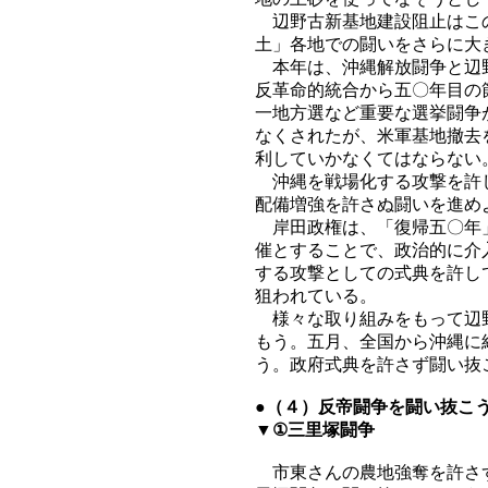
辺野古新基地建設阻止はこの
土」各地での闘いをさらに大
本年は、沖縄解放闘争と辺野
反革命的統合から五〇年目の
一地方選など重要な選挙闘争
なくされたが、米軍基地撤去
利していかなくてはならない
沖縄を戦場化する攻撃を許し
配備増強を許さぬ闘いを進め
岸田政権は、「復帰五〇年」
催とすることで、政治的に介
する攻撃としての式典を許し
狙われている。
様々な取り組みをもって辺野
もう。五月、全国から沖縄に
う。政府式典を許さず闘い抜
●（４）反帝闘争を闘い抜こ
▼①三里塚闘争
市東さんの農地強奪を許さず