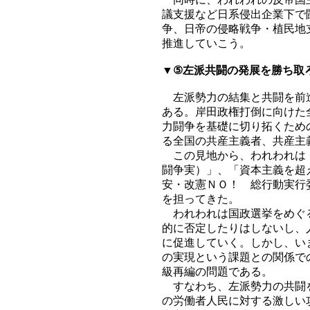
議支援など日系侵出企業下で
争、日帝の侵略戦争・植民地
推進していこう。
▼⑤左派共闘の発展を勝ち取
左派勢力の結集と共闘を前進
ある。岸田政権打倒に向けた
力闘争を基礎に切り拓くため
る全国の共産主義者、共産主
この見地から、われわれは「
闘争実）」、「資本主義を超
安・改憲ＮＯ！ 総行動実行
を担ってきた。
われわれは国政選挙をめぐる
的に否定したりはしないし、
に促進していく。しかし、い
の実現という課題との関係で
級再編の問題である。
すなわち、左派勢力の共闘を
の労働者人民に対する激しい