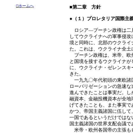
□ホームへ
■第二章 方針
●（１）プロレタリア国際主
ロシア―プーチン政権は二月
してウクライナへの軍事侵攻
境と同時に、北部のウクライ
た。これは、ウクライナ全土
プーチン政権は、米帝、欧州
と国境を接するウクライナが
に、ウクライナ・ゼレンスキ
きた。
一九九〇年代初頭の東欧諸国
ローバリゼーションの急速な
進んできたことは事実だ。し
融資本、金融投機資本が全地
げてきたことも、また事実で
かつ、帝国主義諸国に伍して
一国であるというだけではな
国主義諸国の世界支配会議で
米帝・欧州各国帝の主張もロ