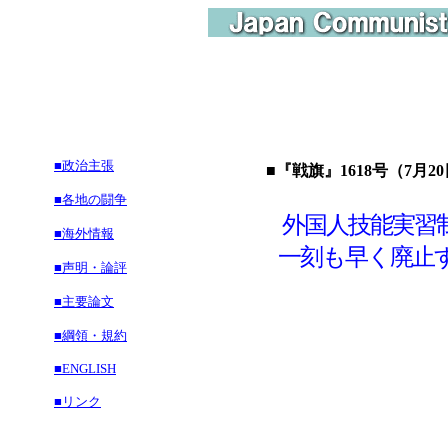
■政治主張
■『戦旗』1618号（7月2
■各地の闘争
外国人技能実習
■海外情報
一刻も早く廃止す
■声明・論評
■主要論文
■綱領・規約
■ENGLISH
■リンク