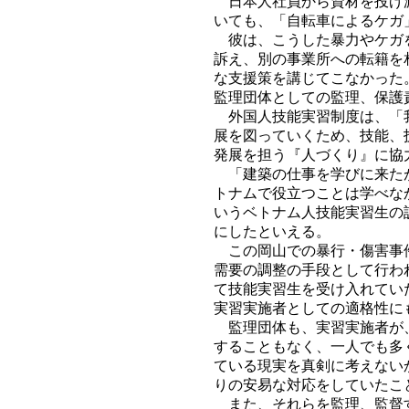
日本人社員から資材を投げ渡
いても、「自転車によるケガ
彼は、こうした暴力やケガを
訴え、別の事業所への転籍を
な支援策を講じてこなかった
監理団体としての監理、保護
外国人技能実習制度は、「我
展を図っていくため、技能、
発展を担う『人づくり』に協
「建築の仕事を学びに来たが
トナムで役立つことは学べな
いうベトナム人技能実習生の
にしたといえる。
この岡山での暴行・傷害事件
需要の調整の手段として行わ
て技能実習生を受け入れてい
実習実施者としての適格性に
監理団体も、実習実施者が、
することもなく、一人でも多
ている現実を真剣に考えない
りの安易な対応をしていたこ
また、それらを監理、監督す