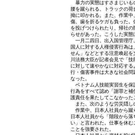
暴力の実態はすさまじいもの
腰を蹴られる、トラックの荷
拗に叩かれる。また、作業中
傷、歯を折るケガも負った。
を投げつけられたり、帰社の
らせがあった。こうした実態
一月二四日、出入国管理庁、
国人に対する人権侵害行為は
せん」などとする注意喚起を
川法務大臣が記者会見で「技
に対して速やかなに対応する
行・傷害事件は大きな社会問
なった。
ベトナム人技能実習生を保護
行為をすべて認め「謝罪と補
護責任を果たしてこなかった
また、次のような労災隠し
作業中、日本人社員から蹴ら
日本人社員から「階段から落
い」と言われた。仕事を休む
ことを強要された。