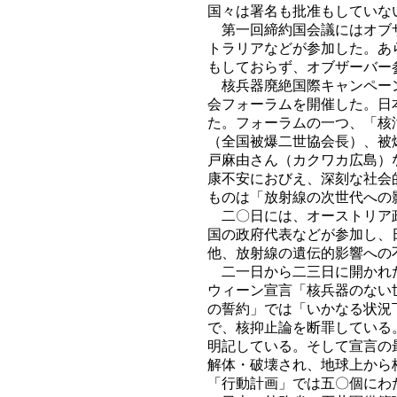
国々は署名も批准もしていな
第一回締約国会議にはオブザ
トラリアなどが参加した。あ
もしておらず、オブザーバー
核兵器廃絶国際キャンペーン
会フォーラムを開催した。日
た。フォーラムの一つ、「核
（全国被爆二世協会長）、被
戸麻由さん（カクワカ広島）
康不安におびえ、深刻な社会
ものは「放射線の次世代への
二〇日には、オーストリア政
国の政府代表などが参加し、
他、放射線の遺伝的影響への
二一日から二三日に開かれた
ウィーン宣言「核兵器のない
の誓約」では「いかなる状況
で、核抑止論を断罪している
明記している。そして宣言の
解体・破壊され、地球上から
「行動計画」では五〇個にわ