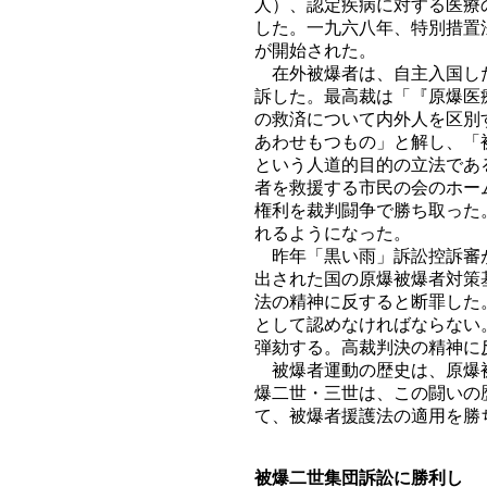
人）、認定疾病に対する医療
した。一九六八年、特別措置
が開始された。
在外被爆者は、自主入国した
訴した。最高裁は「『原爆医
の救済について内外人を区別
あわせもつもの」と解し、「
という人道的目的の立法であ
者を救援する市民の会のホー
権利を裁判闘争で勝ち取った
れるようになった。
昨年「黒い雨」訴訟控訴審が
出された国の原爆被爆者対策
法の精神に反すると断罪した
として認めなければならない
弾劾する。高裁判決の精神に
被爆者運動の歴史は、原爆被
爆二世・三世は、この闘いの
て、被爆者援護法の適用を勝
被爆二世集団訴訟に勝利し