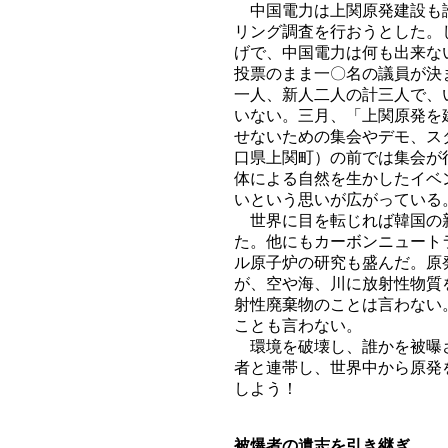
中国電力は上関原発建設も諦
リング調査を行おうとした。
げで、中国電力は何も出来な
投票のまま一〇名の議員が決
一人、新人二人の計三人で、
いない。三月、「上関原発を
せないための集会やデモ、ス
口県上関町）の前では集会が
体による自然を生かしたイベ
いという思いが広がっている
世界に目を転じれば韓国の新
た。他にもカーボンニュート
ル原子炉の研究も盛んだ。原
が、空や海、川に放射性物質
射性廃棄物のことは言わない
ことも言わない。
環境を破壊し、誰かを被曝さ
者と連帯し、世界中から原発
しよう！
被爆者の遺志を引き継ぎ