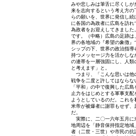
みや悲しみは筆舌に尽くしが
来を志向するという考え方の
らの願いを、世界に発信し続
に各国の為政者に広島を訪れ
為政者をお迎えしてきました
です。（中略）広島の足跡は
界の各地域の『希望の象徴』
シップの下、世界の政治指導
持つメッセージ力を活かしな
の連帯を一層強固にし、人類
と考えます」と。
つまり、「こんな思いは他の
戦争を二度と許してはならな
「平和」の中で復興した広島
止力をはじめとする軍事支配
ようとしているのだ。これを
米帝が被爆者に謝罪もせず、
だ。
実際に、二〇一六年五月に米
地周辺を「静音保持指定地域
者（二世・三世）や市民の抗