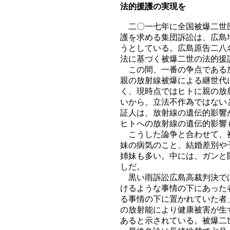
法的援護の実現を
二〇一七年に全国被爆二世団
護を求める集団訴訟は、広島
うとしている。広島原告二八
法に基づく被爆二世の法的援
この間、一番の争点である放
親の放射線被爆による継世代
く、現時点ではヒトに親の放
いから、立法不作為ではない
証人は、放射線の遺伝的影響
ヒトへの放射線の遺伝的影響
こうした論争と合わせて、被
妹の病気のこと、結婚差別や
姉妹も多い。中には、ガンと
しだ。
黒い雨訴訟広島高裁判決では
けるような事情の下にあった
る事情の下に置かれていた者
の放射能により健康被害が生
あると示されている。被爆二