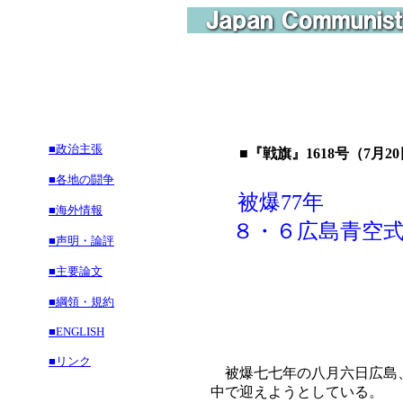
■政治主張
■『戦旗』1618号（7月20
■各地の闘争
被爆77年
■海外情報
８・６広島青空式
■声明・論評
■主要論文
■綱領・規約
■ENGLISH
■リンク
被爆七七年の八月六日広島、
中で迎えようとしている。