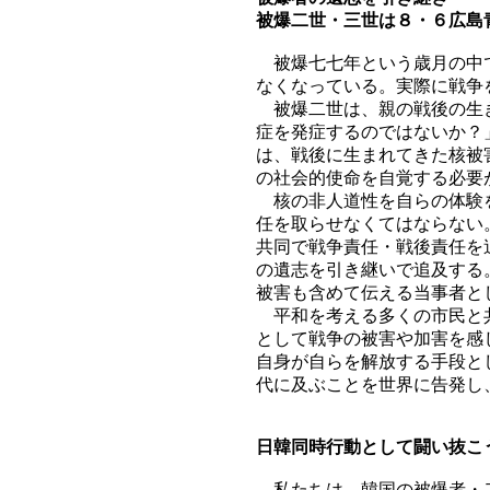
被爆二世・三世は８・６広島
被爆七七年という歳月の中で
なくなっている。実際に戦争
被爆二世は、親の戦後の生き
症を発症するのではないか？
は、戦後に生まれてきた核被
の社会的使命を自覚する必要
核の非人道性を自らの体験を
任を取らせなくてはならない
共同で戦争責任・戦後責任を
の遺志を引き継いで追及する
被害も含めて伝える当事者と
平和を考える多くの市民と共
として戦争の被害や加害を感
自身が自らを解放する手段と
代に及ぶことを世界に告発し
日韓同時行動として闘い抜こ
私たちは、韓国の被爆者・二