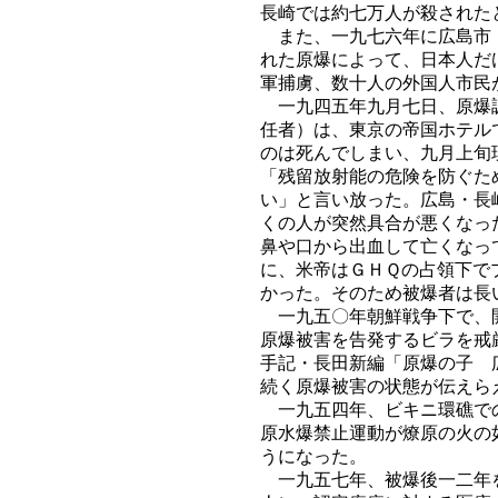
長崎では約七万人が殺された
また、一九七六年に広島市・
れた原爆によって、日本人だ
軍捕虜、数十人の外国人市民
一九四五年九月七日、原爆調
任者）は、東京の帝国ホテル
のは死んでしまい、九月上旬
「残留放射能の危険を防ぐた
い」と言い放った。広島・長
くの人が突然具合が悪くなっ
鼻や口から出血して亡くなっ
に、米帝はＧＨＱの占領下で
かった。そのため被爆者は長
一九五〇年朝鮮戦争下で、開
原爆被害を告発するビラを戒
手記・長田新編「原爆の子 
続く原爆被害の状態が伝えら
一九五四年、ビキニ環礁での
原水爆禁止運動が燎原の火の
うになった。
一九五七年、被爆後一二年を