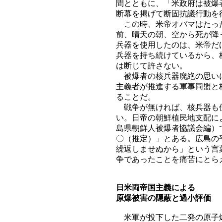
間とともに、「米政府は被爆
断幕を掲げて断固抗議行動を
この時、米帝オバマはたった
前、晴天の朝、空から死が降
兵器を使用したのは、米帝だ
兵器を持ち続けているから、
は断じて許さない。
被爆者の核兵器廃絶の思いに
主義者が推進する軍事同盟と
ることだ。
戦争が無ければ、核兵器も使
い。日帝の朝鮮植民地支配に
島県朝鮮人被爆者協議会編）
〇（推定）」とある。広島の
繰返しませぬから」という言
争であったことを痛苦にとら
日米両帝国主義による
原爆被害の隠蔽と過小評価
米軍が投下した二発の原子爆