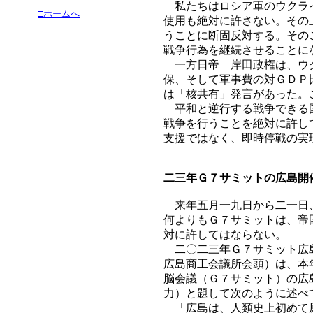
私たちはロシア軍のウクライ
□ホームへ
使用も絶対に許さない。その
うことに断固反対する。その
戦争行為を継続させることに
一方日帝―岸田政権は、ウク
保、そして軍事費の対ＧＤＰ
は「核共有」発言があった。
平和と逆行する戦争できる国
戦争を行うことを絶対に許し
支援ではなく、即時停戦の実
二三年Ｇ７サミットの広島開
来年五月一九日から二一日、
何よりもＧ７サミットは、帝
対に許してはならない。
二〇二三年Ｇ７サミット広島
広島商工会議所会頭）は、本
脳会議（Ｇ７サミット）の広
力）と題して次のように述べ
「広島は、人類史上初めて原