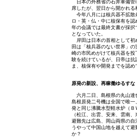
日本の外務省の石井軍備管理
席したが、翌日から開かれる
今年八月には核兵器不拡散条
ロ・英・仏・中に核保有を認
年の会議では最終文書が採択
となっていた。
岸田は日本の首相として初め
田は「核兵器のない世界」の
崎の市民めがけて核兵器を投
験を続けているが、日帝は抗
ま、核保有や開発までを認め
原発の新設、再稼働ゆるすな
六月二日、島根県の丸山達也
島根原発二号機は全国で唯一
発と同じ沸騰水型軽水炉（Ｂ
（松江、出雲、安来、雲南、
避難先は広島、岡山両県の自
うやって中国山地を越えて避
か？