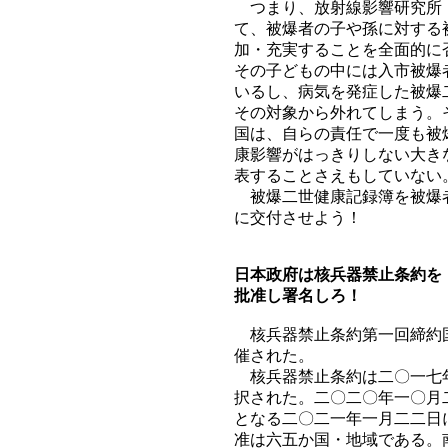
つまり、放射線影響研究所（
て、被爆者の子や孫に対する
加・充実することを全面的に
その子どもの中には入市被爆
いるし、病気を発症した被爆
その対象から外れてしまう。
国は、自らの責任で一度も被
康影響がはっきりしない大き
表することさえもしていない
被爆二世健康記録簿を被爆者
に交付させよう！
日本政府は核兵器禁止条約を
批准し署名しろ！
核兵器禁止条約第一回締約国
催された。
核兵器禁止条約は二〇一七年
択された。二〇二〇年一〇月
となる二〇二一年一月二二日
准は六五か国・地域である。