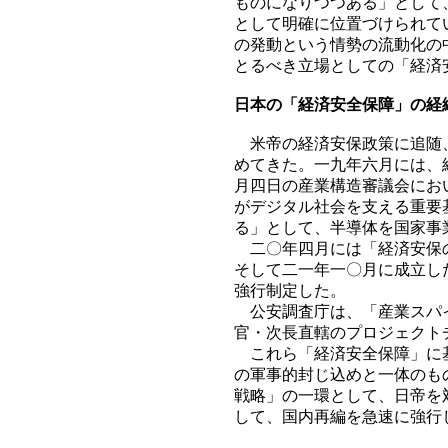
ものになりつつある」として
として明確に位置づけられて
の発動という情勢の流動化の
とるべき立場としての「経済
日本の「経済安全保障」の経
米帝の経済安保政策に追随、
めてきた。一九年六月には、
月四日の産業構造審議会にお
がデジタル社会を支える重要
る」として、半導体を国家事
二〇年四月には「経済安保の
そして二一年一〇月に成立し
強行制定した。
公安調査庁は、「産業スパイ
官・次長直轄のプロジェクト
これら「経済安全保障」に基
の軍事的封じ込めと一体のも
戦略」の一環として、日帝を
して、国内再編を急速に強行