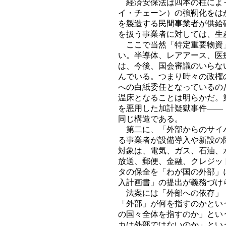
経済安保法は四本の柱によっ
イ・チェーン）の強靭化をは
を製造する民間事業者が供給
を扱う事業者に対しては、生
ここで当然「特定重要物資」
い。半導体、レアアース、医
は、今後、国会審議のいらな
んでいる。つまり時々の政権
への白紙委任となっているの
温床となることは明らかだ。
を悪用した加計疑獄事件――
同じ構造である。
第二に、「外部からのサイバ
る事業者が設備導入や新設の
対象は、電気、ガス、石油、
放送、郵便、金融、クレジッ
タの保全を「わが国の外部」
入計画書」の提出が義務づけ
法案には「外部への依存」「
「外部」が何を指すのかとい
の国々全体を指すのか」とい
カは外部ではないのか」とい