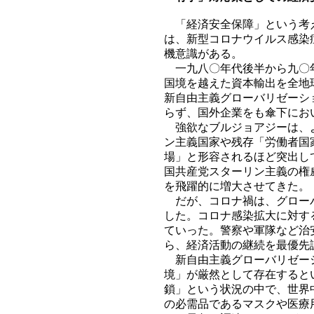
「経済安全保障」という考え
は、新型コロナウイルス感染
機意識がある。
一九八〇年代後半から九〇年
国境を越えた資本輸出を全地
新自由主義グローバリゼーシ
らず、国外企業をも傘下にお
強欲なブルジョアジーは、よ
ン主義国家や残存「労働者国
場」と形容されるほど突出し
国共産党スターリン主義の権
を飛躍的に増大させてきた。
だが、コロナ禍は、グローバ
した。コロナ感染拡大に対す
ていった。警察や軍隊など治
ら、経済活動の継続を最優先
新自由主義グローバリゼーシ
境」が厳然として存在すると
鎖」という状況の中で、世界
の必需品であるマスクや医療