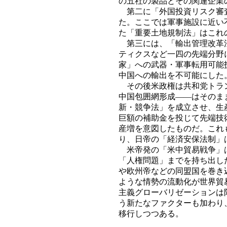
の五社の製品とその関連企業
第二に「外国投資リスク審査
た。ここでは軍事施設に近い
た「重要土地規制法」はこれ
第三には、「輸出管理改革法
ティクスなど一四の先端分野
家」への武器・軍事転用可能
中国への輸出を不可能にした
その後米政権は共和党トラン
中国包囲網形成――はそのま
新・競争法」を成立させ、生
巨額の補助金を投じて先端技
産増を意図したものだ。これ
り、日帝の「経済安保法制」
米帝発の「米中貿易戦争」は
「人権問題」までを持ち出し
や欧州帝などの同盟国を巻き
ような情勢の流動化が世界貿
主義グローバリゼーションは
う新たなファクターも加わり
移行しつつある。