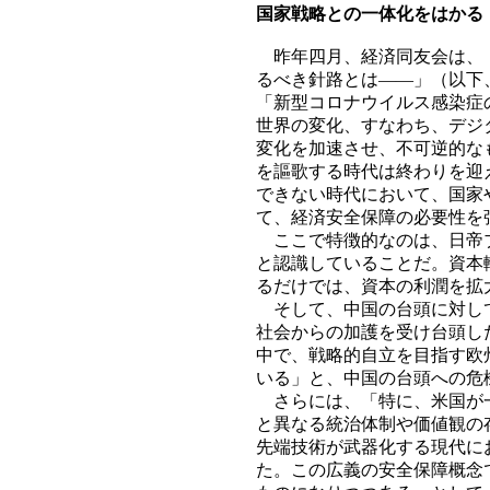
国家戦略との一体化をはかる
昨年四月、経済同友会は、「
るべき針路とは――」（以下
「新型コロナウイルス感染症
世界の変化、すなわち、デジ
変化を加速させ、不可逆的な
を謳歌する時代は終わりを迎
できない時代において、国家
て、経済安全保障の必要性を
ここで特徴的なのは、日帝ブ
と認識していることだ。資本
るだけでは、資本の利潤を拡
そして、中国の台頭に対して
社会からの加護を受け台頭し
中で、戦略的自立を目指す欧
いる」と、中国の台頭への危
さらには、「特に、米国が一
と異なる統治体制や価値観の
先端技術が武器化する現代に
た。この広義の安全保障概念