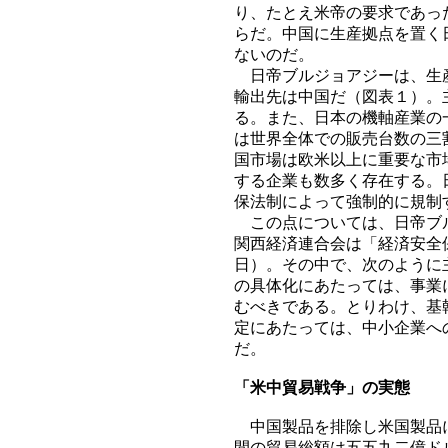
り、たとえ米帝の要求であっ
らだ。中国に生産拠点を置く
ないのだ。
日帝ブルジョアジーは、生産
輸出先は中国だ（図表１）。
る。また、日本の機軸産業の
は世界全体での販売台数の三
国市場は欧米以上に重要な市
する企業も数多く存在する。
保法制によって強制的に規制
この点については、日帝ブル
関西経済連合会は「経済安全
日）。その中で、次のように
の具体化にあたっては、事業
むべきである。とりわけ、基
定にあたっては、中小企業へ
だ。
「米中貿易戦争」の実態
中国製品を排除し米国製品に
間の貿易総額は五五九二億ド