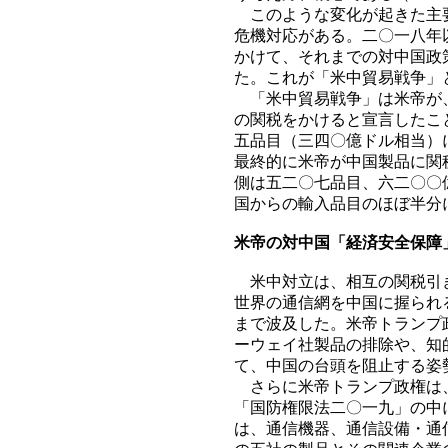
このような変化が起きた主要
危機対応がある。二〇一八年
かけて、それまでの対中国政
た。これが「米中貿易戦争」
「米中貿易戦争」は米帝が、
の関税をかけると宣言したこ
五品目（三四〇億ドル相当）
最終的に米帝が中国製品に関
側は五二〇七品目、六二〇〇
国からの輸入品目のほぼ半分
米帝の対中国「経済安全保障
米中対立は、相互の関税引き
世界の通信網を中国に握られ
まで波及した。米帝トランプ
ーウェイ社製品の排除や、知
て、中国の台頭を阻止する姿
さらに米帝トランプ政権は、
「国防権限法二〇一九」の中
は、通信機器、通信設備・通