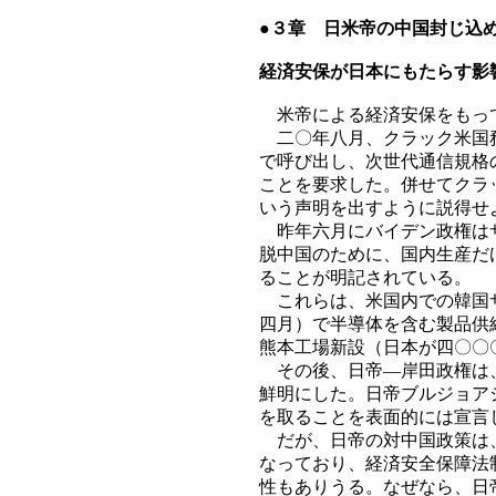
●３章 日米帝の中国封じ込
経済安保が日本にもたらす影
米帝による経済安保をもって
二〇年八月、クラック米国務
で呼び出し、次世代通信規格
ことを要求した。併せてクラ
いう声明を出すように説得せ
昨年六月にバイデン政権はサ
脱中国のために、国内生産だ
ることが明記されている。
これらは、米国内での韓国サ
四月）で半導体を含む製品供
熊本工場新設（日本が四〇〇
その後、日帝―岸田政権は、
鮮明にした。日帝ブルジョア
を取ることを表面的には宣言
だが、日帝の対中国政策は、
なっており、経済安全保障法
性もありうる。なぜなら、日