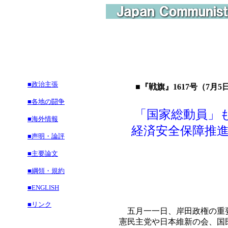
■政治主張
■『戦旗』1617号（7月5日
■各地の闘争
「国家総動員」
■海外情報
経済安全保障推進
■声明・論評
■主要論文
高橋
■綱領・規約
■ENGLISH
■リンク
五月一一日、岸田政権の重要
憲民主党や日本維新の会、国