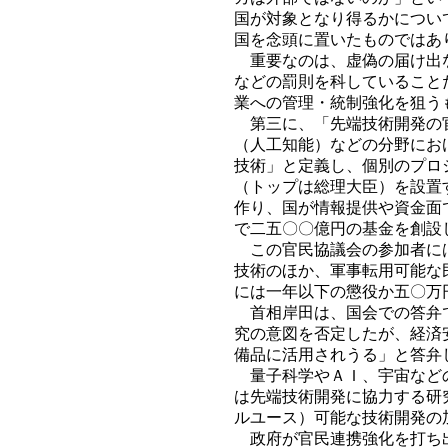
国が対象となり得るかについ
国を念頭に置いたものではあ
重要なのは、虚偽の届け出な
などの罰則を科していること
業への管理・統制強化を狙う
第三に、「先端技術開発の官
（人工知能）などの分野にお
技術」と定義し、個別のプロ
（トップは総理大臣）を設置
作り、国が情報提供や資金面
で二五〇〇億円の基金を創設
この官民協議会の参加者には
技術のほか、軍事転用可能な
には一年以下の懲役か五〇万
首相岸田は、国会での答弁で
究の意図を否定したが、経済
備品に活用されうる」と答弁
量子科学やＡＩ、宇宙などの
は先端技術開発に協力する研
ルユース）可能な技術開発の
政府が官民連携強化を打ち出