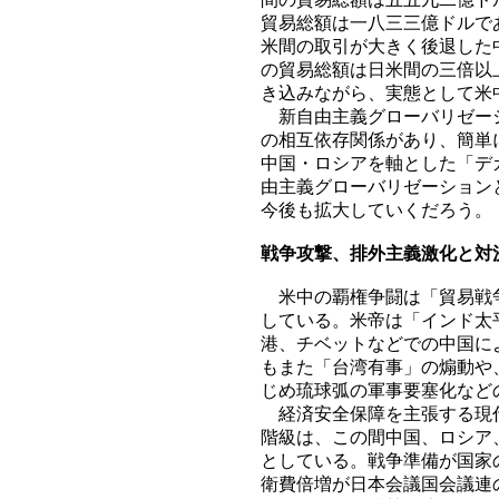
貿易総額は一八三三億ドルで
米間の取引が大きく後退した
の貿易総額は日米間の三倍以
き込みながら、実態として米
新自由主義グローバリゼーシ
の相互依存関係があり、簡単
中国・ロシアを軸とした「デ
由主義グローバリゼーション
今後も拡大していくだろう。
戦争攻撃、排外主義激化と対
米中の覇権争闘は「貿易戦争
している。米帝は「インド太
港、チベットなどでの中国に
もまた「台湾有事」の煽動や
じめ琉球弧の軍事要塞化など
経済安全保障を主張する現代
階級は、この間中国、ロシア
としている。戦争準備が国家
衛費倍増が日本会議国会議連