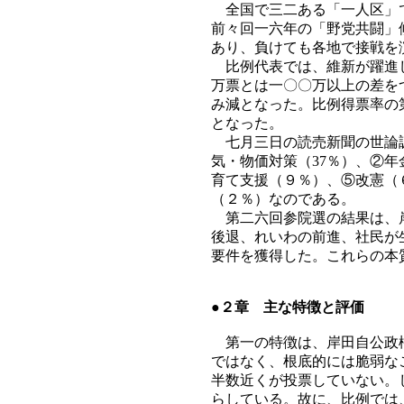
全国で三二ある「一人区」で
前々回一六年の「野党共闘」
あり、負けても各地で接戦を
比例代表では、維新が躍進し
万票とは一〇〇万以上の差を
み減となった。比例得票率の
となった。
七月三日の読売新聞の世論調
気・物価対策（37％）、②年
育て支援（９％）、⑤改憲（
（２％）なのである。
第二六回参院選の結果は、岸
後退、れいわの前進、社民が
要件を獲得した。これらの本
●２章 主な特徴と評価
第一の特徴は、岸田自公政権
ではなく、根底的には脆弱な
半数近くが投票していない。
らしている。故に、比例では