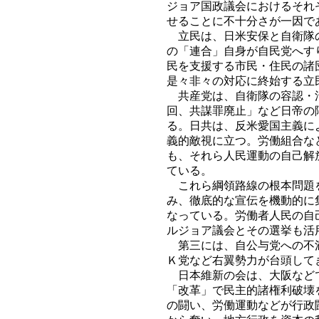
ジョア国政議会におけるそれ
せることに不十分さが一因で
立民は、日米安保と自衛隊の
の「連合」自身が自民党へす
民を支援する市民・住民の諸
是々非々の対応に終始する立
共産党は、自衛隊の容認・活
回、共謀罪廃止」など日帝の
る。日共は、反米愛国主義に
義的敵視に立つ。労働組合な
も、それら人民運動の自己解
ている。
これら綱領路線の根本問題を
み、徹底的な宣伝を機動的に
なっている。労働者人民の自
ルジョア議会とその選挙も活
第三には、自公与党への不満
Ｋ党など右翼勢力が台頭して
日本維新の会は、大阪などで
「改革」で民主的諸権利破壊
の闘い、労働運動などが行政