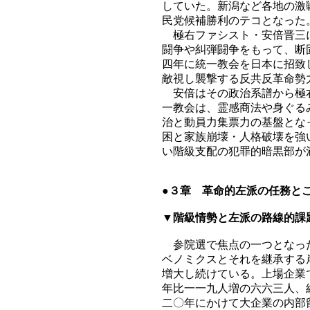
していた。新潟など各地の激
民党候補勝利のテコとなった
極右ファシスト・安倍晋三に
闘争や糾弾闘争をもって、断
四年に統一教会を日本に招致
敵視し襲撃する反共反革命勢
安倍はその政治系譜から極右
一教会は、霊感商法や身ぐる
治と動員力集票力の基盤とな
困と家族崩壊・人格破壊を強
い階級支配の犯罪的暗黒部が
●３章 革命的左派の任務と
▼階級情勢と左派の路線的課
参院選で焦点の一つとなった
ベノミクスとそれを継承する
増大し続けている。上場企業
年比一一九人増の六六三人、
二〇年にかけて大企業の内部