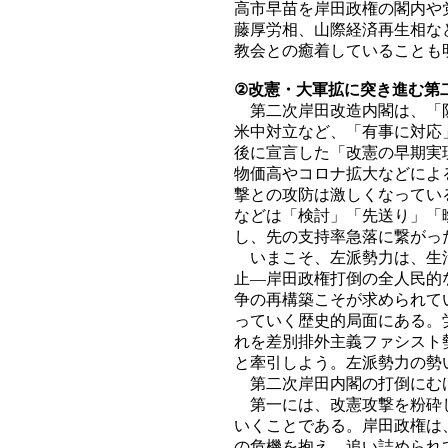
高市早苗を岸田政権の閣内や
藤厚労相、山際経済再生相な
教会との癒着していることも
②改憲・大軍拡に突き進む第
第二次岸田改造内閣は、「防
米中対立など、「有事に対応
後に宣言した「改憲の早期実
物価高やコロナ拡大などによ
撃との攻防は激しくなってい
などは「検討」「先送り」「
し、先の支持率急落に繋がっ
いまこそ、左派勢力は、生活
止―岸田政権打倒の全人民的
争の再構築こそが求められて
っていく歴史的局面にある。
れを差別排外主義ファシスト
と牽引しよう。左派勢力の勢
第二次岸田内閣の打倒にむけ
第一には、改憲攻撃を粉砕し
いくことである。岸田政権は
の危機を抱え、追い詰められ