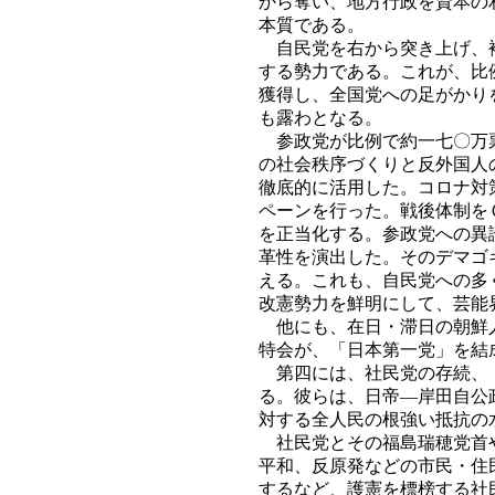
から奪い、地方行政を資本の
本質である。
自民党を右から突き上げ、補
する勢力である。これが、比
獲得し、全国党への足がかり
も露わとなる。
参政党が比例で約一七〇万票
の社会秩序づくりと反外国人
徹底的に活用した。コロナ対
ペーンを行った。戦後体制を
を正当化する。参政党への異
革性を演出した。そのデマゴ
える。これも、自民党への多
改憲勢力を鮮明にして、芸能
他にも、在日・滞日の朝鮮人
特会が、「日本第一党」を結
第四には、社民党の存続、「
る。彼らは、日帝―岸田自公
対する全人民の根強い抵抗の
社民党とその福島瑞穂党首や
平和、反原発などの市民・住
するなど、護憲を標榜する社