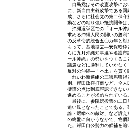
自民党はその改憲攻撃におい
に、新自由主義攻撃である国
成、さらに社会党の第二保守
動などの粘り強い抵抗闘争は
沖縄選挙区での「オール沖縄
求める沖縄人民の闘いの勝利
の反革命的統合五〇カ年と対
もって、基地撤去―安保粉砕
らに九月沖縄知事選や名護市
ール沖縄」の勢いをつくるこ
議選などに勝利していかなく
反対の沖縄―「本土」を貫く
れいわ新選組の三議席獲得と
別、岸田政権打倒など、全人
擁護の点は到底容認できない
進めることが求められている
最後に、参院選投票の二日前
追い風となったことである。
論・選挙への敵対」など訴え
の終盤に向かうなかで、物価
た。岸田自公勢力の候補を追