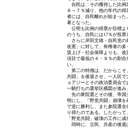
自民は、その獲得した比例票
６～７％減り、他の年代の得
者には、自民離れが始まった
著となった。
公明も比例の得票が目標より
のうち、自民には17％が投票
さらに岸田文雄・自民党の最
改憲」に対して、有権者の多
賃上げ・社会保障よりも、改
項目で最低の４・９％の割合
い。
第二の特徴は、だからこそ、
共闘」を後退させ、一人区で
ョアジーとその政治委員会で
一騎打ちの選挙区構図が進み
先の衆院選とその後、帝国主
明にし、「野党共闘」崩壊を
で逆に勝利し、また参院選全
り得たのである。したがって
「野党共闘」破壊の工作に成
同時に、立民、共産の後退は