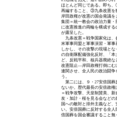
ほとんど同じである。即ち、
再編すること、③九条改憲を
岸田政権が改憲の国会発議を
集団＝統一教会の政治力量・
に改憲推進の両輪を構成する
が露呈した。
九条改憲＝戦争国家化は、参
米軍事同盟と軍事演習・軍事
しかし、その攻撃の現場とな
の自衛隊配備強化反対、「本
ど、反戦平和、核兵器廃絶な
改憲阻止―岸田政権打倒にむ
連関させ、全人民の政治闘争
う。
第二には、９・27安倍国葬
ないか。歴代最長の安倍政権
＝戦争攻撃、天皇制賛美、新
友・加計・桜を見る会などの
国への敵対と排外主義など、
い。安倍国葬に反対する全人
倍国葬を国会審議すること無