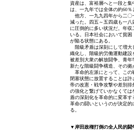
資産は、富裕層へと一段と集
は、一九年では全体の約60％
他方、一九九四年から二〇一
減った。四五～五四歳も一八
に圧倒的に多い状況だ。年収
いる。日本社会において貧困
が陥る状態にある。
階級矛盾は深刻にして増大し
織化し、階級的労働運動建設
被差別大衆の解放闘争、青年
新たな階級闘争構造、その拠
革命的左派にとって、この戦
閉塞状態に放置することは許
帝の改憲・戦争攻撃や差別排
の強化と繋げていかなくては
盾の深刻化を革命的に変革す
革命の闘いというのが決定的
る。
▼岸田政権打倒の全人民的闘