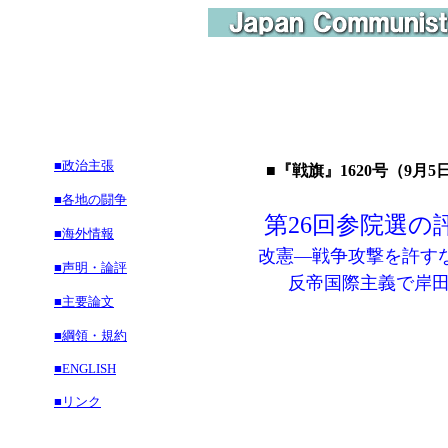
■政治主張
■『戦旗』1620号（9月5日
■各地の闘争
第26回参院選の
■海外情報
改憲―戦争攻撃を許す
■声明・論評
反帝国際主義で岸田政
■主要論文
■綱領・規約
■ENGLISH
■リンク