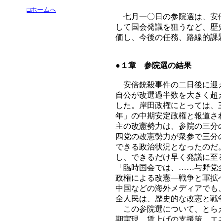
□ホームへ
七月一〇日の参院選は、安倍
して国会発議を狙うなど、歴
価し、今後の任務、路線的課
●１章 参院選の結果
安倍銃殺事件の二日後に迎え
自公が改選過半数を大きく超
した。岸田政権にとっては、
年」の中期安定政権と報道さ
主の改憲勢力は、参院の三分
四党の改憲勢力が衆参で三分
できる政治状況となったのだ
し、できるだけ早く発議に至
「臨時国会では、……与野党
政権による改憲―戦争と軍拡
中国などの海外メディアでも
全人民は、歴史的な改憲と戦
この参院選について、とらえ
期実現、賃上げの支援策、エ