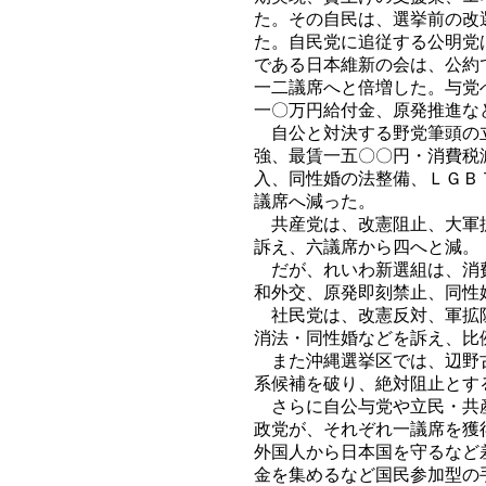
た。その自民は、選挙前の改
た。自民党に追従する公明党
である日本維新の会は、公約
一二議席へと倍増した。与党
一〇万円給付金、原発推進な
自公と対決する野党筆頭の立
強、最賃一五〇〇円・消費税
入、同性婚の法整備、ＬＧＢ
議席へ減った。
共産党は、改憲阻止、大軍拡
訴え、六議席から四へと減。
だが、れいわ新選組は、消費
和外交、原発即刻禁止、同性
社民党は、改憲反対、軍拡阻
消法・同性婚などを訴え、比
また沖縄選挙区では、辺野古
系候補を破り、絶対阻止とす
さらに自公与党や立民・共産
政党が、それぞれ一議席を獲
外国人から日本国を守るなど
金を集めるなど国民参加型の