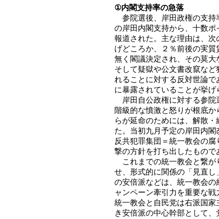
①内閣支持率の急落
参院選後、岸田政権の支持率
の岸田内閣支持から、十数ポ
報道された。主な理由は、次
げどころか、２％前後の実質
無く閣議決定され、その莫大
そして疑獄や公文書改竄など
れることに対する反対世論で
に暴露されていることが挙げ
岸田自公政権に対する参院選
階級的な憤激と怒りが根底か
らが延命のためには、解散・
た。当初九月予定の岸田内閣
反共犯罪集団＝統一教会の腐
撃の方針を打ち出したもので
これまでの統一教会と繋がり
せ、形式的に関係の「見直し
の安倍派などは、統一教会の
ャンペーン牽引力を重要な戦
統一教会と自民党は右派国家
き安倍派の中心幹部として、