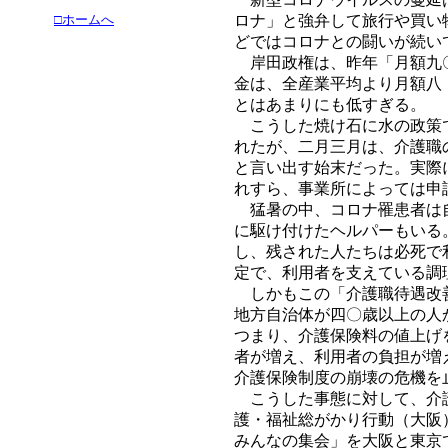
□ホームへ
ロナ」と強弁して旅行や買い
どではコロナとの闘いが続い
岸田政権は、昨年「月額九〇
金は、全産業平均より月額八
とはあまりにも低すぎる。
こうした焼け石に水の政策で
れたが、二月三月は、介護職
と言い出す始末だった。実際
れすら、事業所によっては申
猛暑の中、コロナ罹患者は自
に駆け付けたヘルパーもいる
し、残された人たちは必死で
定で、利用者を支えている調
しかもこの「介護職待遇改善
地方自治体が四〇歳以上の人
つまり、介護保険料の値上げ
者が増え、利用者の負担が増
介護保険制度の崩壊の危機を
こうした事態に対して、介護
護・福祉総がかり行動（大阪
みんなの集会」を大阪と東京