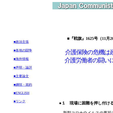
■『戦旗』1625号（11月2
■政治主張
■各地の闘争
介護保険の危機は
■海外情報
介護労働者の闘い
■声明・論評
■主要論文
■綱領・規約
■ENGLISH
■リンク
●１ 現場に困難を押し付け
新型コロナウイルスの蔓延は