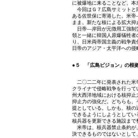
に被爆地に来ることなど、本
今回はＧ７広島サミットと同
ある佐世保に寄港した。米帝
まま、新たな核による拡大抑
日帝―岸田が元徴用工強制労
領と一緒に韓国人原爆犠牲者
り、日米両帝国主義の戦争責
日帝のアジア・太平洋への侵
●５ 「広島ビジョン」の根
二〇二二年に発表された米帝
クライナで侵略戦争を行って
州大西洋地域における核抑止
抑止力の強化だ。どちらも、
提としている。しかも、核の
できるようにしようとしてい
核兵器を更新できる施設まで
米帝は、核兵器禁止条約が、
決できるものではないとして