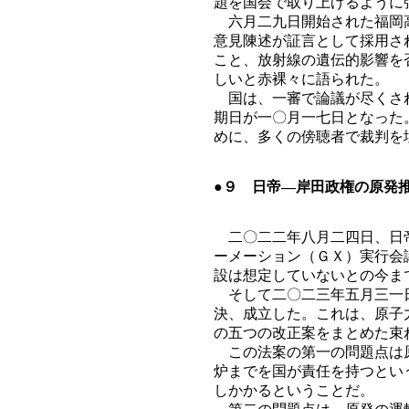
題を国会で取り上げるように
六月二九日開始された福岡高
意見陳述が証言として採用さ
こと、放射線の遺伝的影響を
しいと赤裸々に語られた。
国は、一審で論議が尽くされ
期日が一〇月一七日となった
めに、多くの傍聴者で裁判を
●９ 日帝―岸田政権の原発
二〇二二年八月二四日、日帝
ーメーション（ＧＸ）実行会
設は想定していないとの今ま
そして二〇二三年五月三一日
決、成立した。これは、原子
の五つの改正案をまとめた束
この法案の第一の問題点は原
炉までを国が責任を持つとい
しかかるということだ。