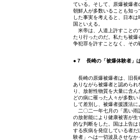
ている。そして、原爆被爆者
朝鮮人が多数いることも知っ
した事実を考えると、日本は
国といえる。
米帝は、人道上許すことので
たり行ったのだ。私たち被爆
争犯罪を許すことなく、その
●７ 長崎の「被爆体験者」
長崎の原爆被爆者は、旧長崎
ありながら被爆者と認められ
り、放射性物質を大量に含ん
どの病に罹った人々が多数い
して差別し、被爆者援護法に
二〇二一年七月の「黒い雨訴
の放射能により健康被害が生
的な判断をした。国は上告は
する疾病を発症している者だ
験者」へは一切波及させなか