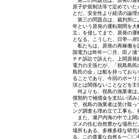
第二の問題点は、原発の運転
原子炉規制法等で定めていた
とだ。安全性より経済の論理
第三の問題点は、裁判所によ
年という原発の運転期間を大
立」を侵してまで、原発の運
となる。こうした、日帝―岸
私たちは、原発の再稼働を許
国電力は昨年一〇月、田ノ浦
ＰＰ訴訟で訴えた。上関原発
電力の主張だが、「祝島島民
島民の会」は船を持っておら
ることであり、今回のボーリ
項とは関係ないことなどを主
何よりも、祝島の漁業者は上
償契約で補償金を支払い済み
で、祝島の漁業者は受け取っ
ング調査も埋め立て工事も、
また、瀬戸内海の中で上関の
ズメの住む自然豊かな場所だ
場所もある。多種多様な研究
る。この貴重な自然を一〇〇