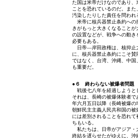
た国は米帝だけなのであり、
ことを恐れているのだ。また
汚染したりした責任を問われ
米帝に核兵器禁止条約への批
きがもっと大きくなることが
の設置などが、戦争への動き
必要もある。
日帝―岸田政権は、核抑止力
に、核兵器禁止条約にこそ賛
ではなく、台湾、沖縄、中国
も重要だ。
●６ 終わらない被爆者問題
戦後七八年を経過しようとし
それは、長崎の被爆体験者で
年六月五日以降（長崎被爆の
朝鮮民主主義人民共和国の被
には差別されることを恐れて
ちもいる。
私たちは、日帝がアジア・太
終結を遅らせたがゆえに、沖