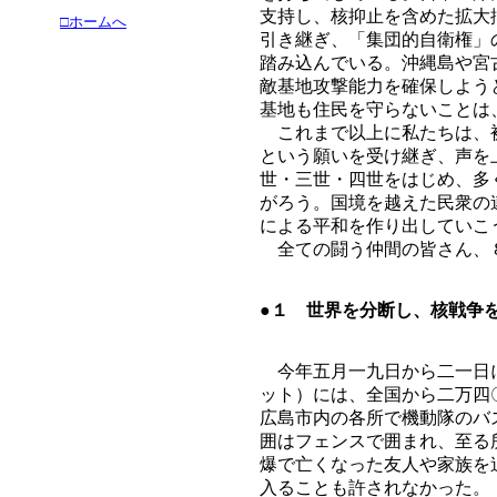
支持し、核抑止を含めた拡大
□ホームへ
引き継ぎ、「集団的自衛権」
踏み込んでいる。沖縄島や宮
敵基地攻撃能力を確保しよう
基地も住民を守らないことは
これまで以上に私たちは、
という願いを受け継ぎ、声を
世・三世・四世をはじめ、多
がろう。国境を越えた民衆の
による平和を作り出していこ
全ての闘う仲間の皆さん、
●１ 世界を分断し、核戦争
今年五月一九日から二一日に
ット）には、全国から二万四
広島市内の各所で機動隊のバ
囲はフェンスで囲まれ、至る
爆で亡くなった友人や家族を
入ることも許されなかった。