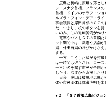
広島と長崎に原爆を落とした
シ・スナク首相、フランスの
首相、ドイツのオラフ・ショ
ルズラ・フォン・デア・ライ
事会議長と岸田首相のＧ７の
だ。つまり、核のボタンを持
にのみ、この過剰警備が作り
電車やバスもＧ７の首脳たち
ット期間中は、職場や店舗が
粛、外出自粛の呼びかけさえ
する。
一方、こうした状況を打破し
は一時間も遅らされ、コース
一三〇名を超す市民が全国か
したり、沿道から応援したり
日帝―岸田は被爆地広島がＧ
体や市民団体は抗議声明を出
●２ 「Ｇ７首脳広島ビジョ