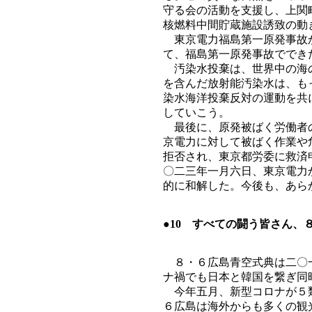
守る会の活動を支援し、上関
核燃料中間貯蔵施設誘致の動
東京電力福島第一原発事故か
て、福島第一原発事故ででき
汚染水投棄は、世界中の海の
を含んだ放射能汚染水は、も
染水海洋投棄反対の運動を共
していこう。
最後に、原発被ばく労働者の
京電力に対して被ばく作業や
拒否され、東京都労委に救済
〇二三年一月六日、東京電力
的に和解した。今後も、あら
●10 すべての闘う皆さん、
８・６広島青空式典は二〇一
ナ禍でも日本と韓国を繋ぎ同
今年五月、新型コロナが５類
６広島は海外からも多くの観