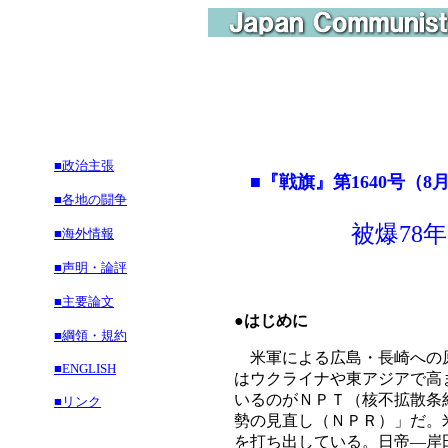
■政治主張
■『戦旗』第1640号（8月
■各地の闘争
被爆78
■海外情報
■声明・論評
■主要論文
●はじめに
■綱領・規約
米軍による広島・長崎への原
■ENGLISH
はウクライナや東アジアで高
いるのがＮＰＴ（核不拡散条
■リンク
勢の見直し（ＮＰＲ）」だ。
を打ち出している。日帝―岸