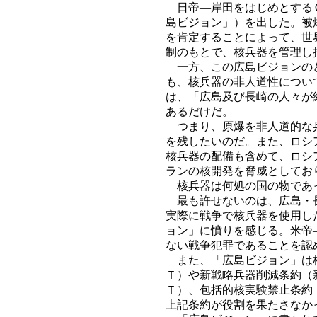
日帝―岸田をはじめとするＧ
島ビジョン」）を出した。被
を肯定することによって、世
制のもとで、核兵器を管理し
一方、この広島ビジョンのど
も、核兵器の非人道性につい
は、「広島及び長崎の人々が
あるだけだ。
つまり、原爆を非人道的な兵
を残したいのだ。また、ロシ
核兵器の配備も含めて、ロシ
ランの核開発を脅威としてお
核兵器は何処の国の物であ
最も許せないのは、広島・長
実際に戦争で核兵器を使用し
ョン」に憤りを感じる。米帝
ない戦争犯罪であることを認
また、「広島ビジョン」は核
Ｔ）や新戦略兵器削減条約（
Ｔ）、包括的核実験禁止条約
上記条約が役割を果たさなか