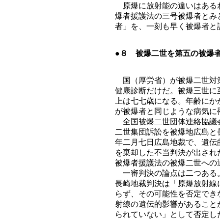
原爆に放射能の違いはあるわ
爆者援護法の三号被爆者とみ
者」を、一刻も早く被爆者と
●８ 被爆二世を第五の被爆
国（厚労省）が被爆二世対策
健康診断だけだ。被爆三世に
上は七七歳になる。年齢にか
が被爆者と同じような病気に
全国被爆二世団体連絡協議会
二世集団訴訟を被爆地広島と
年二月七日広島地裁で、遺伝
を棄却した不当判決が出され
被爆者援護法の被爆二世への
一審判決の論点は二つある。
長崎地裁判決は「原爆放射線
らず、その可能性を否定でき
射線の遺伝的影響があること
られていない」として否定し