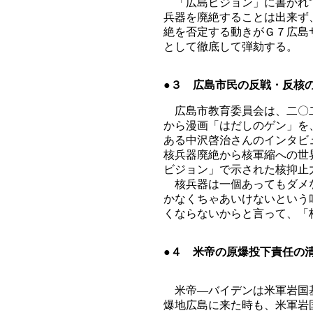
「広島ビジョン」に書かれて
兵器を廃絶することは出来ず
絶を否定する動きがＧ７広島
として徹底して弾劾する。
●３ 広島市民の反戦・反核
広島市教育委員会は、二〇二
から漫画「はだしのゲン」を
ある中沢啓治さんのインタビ
核兵器廃絶から核軍縮への世
ビジョン」で示された核抑止
核兵器は一個あってもダメな
かなくちゃあいけないという
くならないからと言って、「
●４ 米帝の原爆投下責任の
米帝―バイデンは米軍岩国基
爆地広島に来た時も、米軍岩