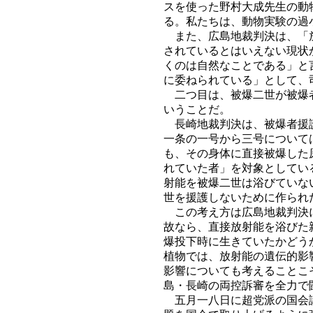
スを使った野村大成先生の動
る。私たちは、動物実験の過
また、広島地裁判決は、「放
されているとはいえない現状
くのは自然なことである」と
に委ねられている」として、
二つ目は、被爆二世が被爆者
いうことだ。
長崎地裁判決は、被爆者援護
一条の一号から三号について
も、その身体に直接被爆した
れていた者」を対象としてい
射能を被爆二世は浴びていな
世を援護しないために作られ
この考え方は広島地裁判決に
故なら、直接放射能を浴びた
爆投下時に生きていたかどう
植物では、放射能の遺伝的影
影響についても考えることこ
島・長崎の両控訴審を全力で
五月一八日に超党派の国会議