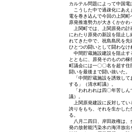
カルテル問題によって中国電
こうした中で過疎化にあえぎ
電を巻き込んで今回の上関町
原発推進勢力が大きくかかわ
上関町では、上関原発の計画
にわたり原発の新設を阻止し
れてきた中で、祝島島民を先
ひとつの闘いとして闘わなけ
中間貯蔵施設建設を阻止する
とともに、原発そのものの稼
町議会には一〇〇名を超す住
闘いを最後まで闘い抜いた。
「中間貯蔵施設を誘致してお
する」（清水町議）。
「われわれは四〇年苦しんで
議）。
上関原発建設に反対している
誇りをもち、それを生かした
る。
八月二四日、岸田政権は、全
発の放射能汚染水の海洋放出