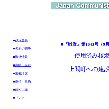
■政治主張
■『戦旗』第1643号（9月
■各地の闘争
使用済み核
■海外情報
■声明・論評
上関町への建設
■主要論文
■綱領・規約
■ENGLISH
■リンク