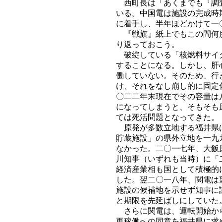
西町長は「あくまでも『調査
いる。中国電は施設の完成時
に着手し、半年ほどかけて一
『戦旗』紙上でもこの間何度
り返っておこう。
破綻している「核燃料サイク
することになる。しかし、肝
働していない。そのため、行
け、それをなし崩し的に固定
〇二二年末現在でその容量は
になってしまうと、そもそも
ては死活問題となってきた。
原発が多数立地する福井県は
貯蔵施設」の県外立地を一九
なかった。二〇一七年、大飯
川知事（いずれも当時）に「
経済産業相も国として積極的
した。翌二〇一八年、関電は
施設の候補地を示せず知事に
と期限を先延ばしにしていた
さらに関電は、運転開始から
再稼働への同意を福井県に求