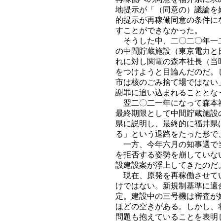
地提示が「（同意の）議論を
的提示が再稼働同意の条件に
すことができなかった。
そうした中、二〇二〇年一二
の中間貯蔵施設（東京電力と
れに対し関電の森本社長（当
をつけようと目論んだのだ。
市は核のごみ捨て場ではない
謝罪に追い込まれることとな
翌二〇二一年になって森本社
最終期限として中間貯蔵施設
県に説明し、最終的に福井県
る」という退路をたった形で
一方、今年六月の知事選で当
を拒否する姿勢を崩していな
設建設案が浮上してきたのだ
現在、原発を再稼働させてい
けではない。新規制基準に適
定。建設中の三号機は審査が
ほどの空きがある。しかし、
問題も抱えていることを表明