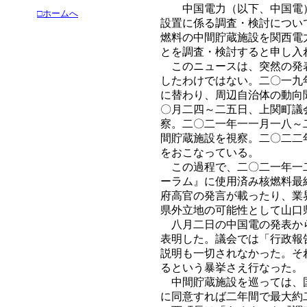
中国電力（以下、中国電）
□ホームへ
設置に係る調査・検討につい
燃料の中間貯蔵施設を関西電
とを調査・検討すると申し入
このニュースは、突然の発表
したわけではない。二〇一九
に替わり、周辺自治体の動向
〇月二四～二五日、上関町議
察。二〇二一年一一月一八～
間貯蔵施設を視察。二〇二二
をおこなっている。
この過程で、二〇二一年一二
ーラム』に使用済み核燃料最
府高官の発言が載ったり、業
県外立地の可能性として山口
八月二日の中国電の発表から
表明した。議会では「行政報
説明も一切されなかった。そ
るという暴挙さえ行なった。
中間貯蔵施設を巡っては、国
に同意すれば二年間で最大約